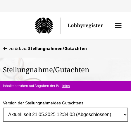
Direk
zum
Men
Lobbyregister
Inhal
öffne
Sie
zurück zu:
Stellungnahmen/Gutachten
befinden
sich
Stellungnahme/Gutachten
hier:
Inhalte beruhen auf Angaben der IV -
Infos
Version der Stellungnahme/des Gutachtens