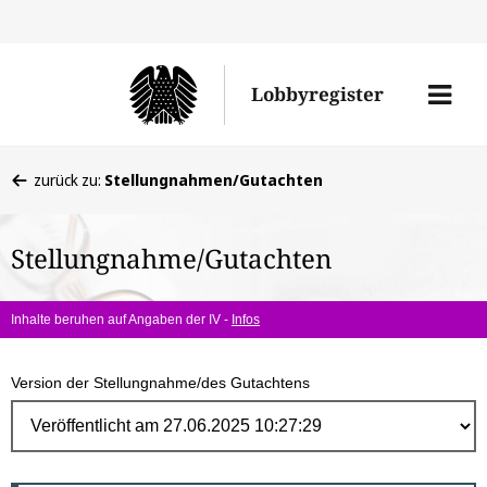
Direk
zum
Men
Lobbyregister
Inhal
öffne
Sie
zurück zu:
Stellungnahmen/Gutachten
befinden
sich
Stellungnahme/Gutachten
hier:
Inhalte beruhen auf Angaben der IV -
Infos
Version der Stellungnahme/des Gutachtens