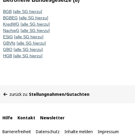
Betroffene Bundesgesetze (8)
BGB
[alle SG hierzu]
BGBEG
[alle SG hierzu]
KredWG
[alle SG hierzu]
NachwG
[alle SG hierzu]
EStG
[alle SG hierzu]
GBVfg
[alle SG hierzu]
GBO
[alle SG hierzu]
HGB
[alle SG hierzu]
Sie
zurück zu:
Stellungnahmen/Gutachten
befinden
sich
hier:
Interne
Hilfe
Kontakt
Newsletter
Links
Barrierefreiheit
Datenschutz
Inhalte melden
Impressum