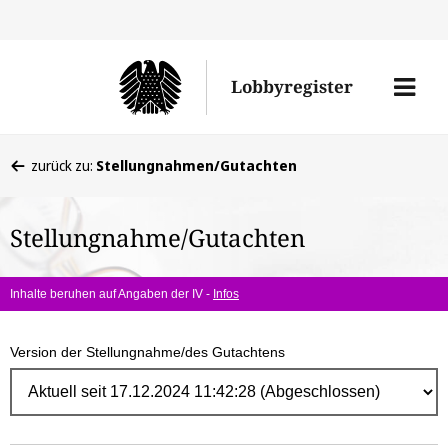
Direk
zum
Men
Lobbyregister
Inhal
öffne
Sie
zurück zu:
Stellungnahmen/Gutachten
befinden
sich
Stellungnahme/Gutachten
hier:
Inhalte beruhen auf Angaben der IV -
Infos
Version der Stellungnahme/des Gutachtens