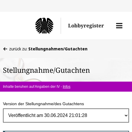
Direk
zum
Men
Lobbyregister
Inhal
öffne
Sie
zurück zu:
Stellungnahmen/Gutachten
befinden
sich
Stellungnahme/Gutachten
hier:
Inhalte beruhen auf Angaben der IV -
Infos
Version der Stellungnahme/des Gutachtens