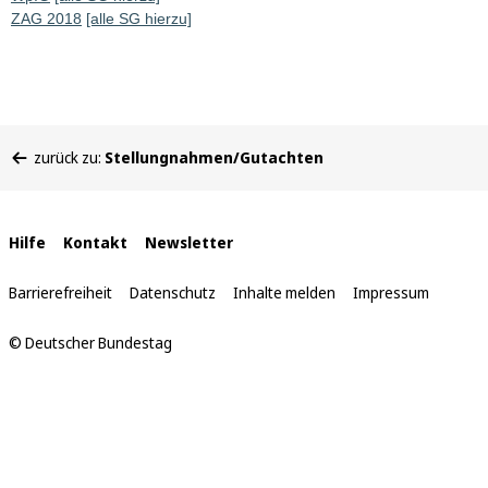
ZAG 2018
[alle SG hierzu]
Sie
zurück zu:
Stellungnahmen/Gutachten
befinden
sich
hier:
Interne
Hilfe
Kontakt
Newsletter
Links
Barrierefreiheit
Datenschutz
Inhalte melden
Impressum
© Deutscher Bundestag