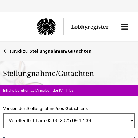
Direk
zum
Men
Lobbyregister
Inhal
öffne
Sie
zurück zu:
Stellungnahmen/Gutachten
befinden
sich
Stellungnahme/Gutachten
hier:
Inhalte beruhen auf Angaben der IV -
Infos
Version der Stellungnahme/des Gutachtens