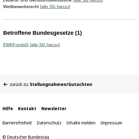
Lebens- und Genussmittelindustrie
[alle SG hierzu]
Wettbewerbsrecht
[alle SG hierzu]
Betroffene Bundesgesetze (1)
EWKFondsG
[alle SG hierzu]
Sie
zurück zu:
Stellungnahmen/Gutachten
befinden
sich
hier:
Interne
Hilfe
Kontakt
Newsletter
Links
Barrierefreiheit
Datenschutz
Inhalte melden
Impressum
© Deutscher Bundestag