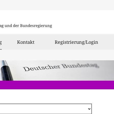
Direkt
zum
ag und der Bundesregierung
Inhalt
ausgewählt
g
Kontakt
Registrierung/Login