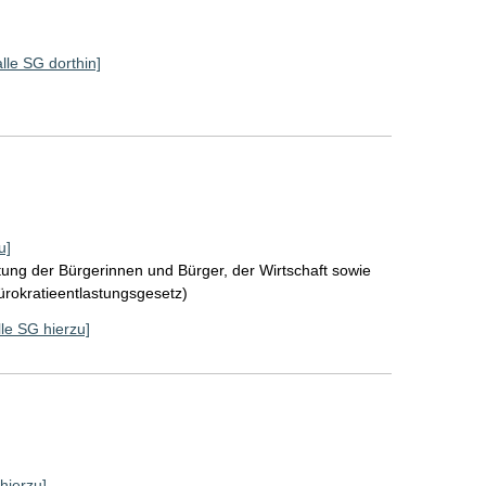
alle SG dorthin]
u]
tung der Bürgerinnen und Bürger, der Wirtschaft sowie
Bürokratieentlastungsgesetz)
lle SG hierzu]
 hierzu]