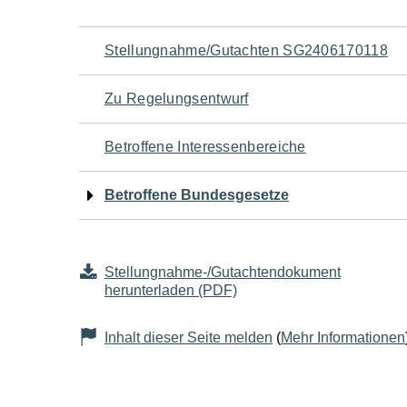
Navigation
Stellungnahme/Gutachten SG2406170118
für
Zu Regelungsentwurf
den
Betroffene Interessenbereiche
Seiteninhalt
Betroffene Bundesgesetze
Stellungnahme-/Gutachtendokument
herunterladen (PDF)
Inhalt dieser Seite melden
(
Mehr Informationen