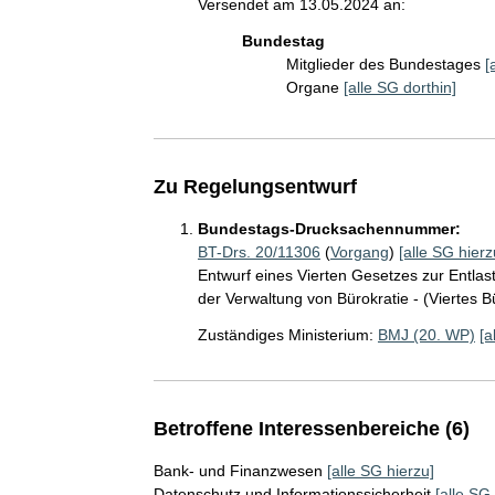
Versendet am 13.05.2024 an:
Bundestag
Mitglieder des Bundestages
[
Organe
[alle SG dorthin]
Zu Regelungsentwurf
Bundestags-Drucksachennummer:
BT-Drs. 20/11306
(
Vorgang
)
[alle SG hierz
Entwurf eines Vierten Gesetzes zur Entlas
der Verwaltung von Bürokratie - (Viertes 
Zuständiges Ministerium:
BMJ (20. WP)
[a
Betroffene Interessenbereiche (6)
Bank- und Finanzwesen
[alle SG hierzu]
Datenschutz und Informationssicherheit
[alle SG