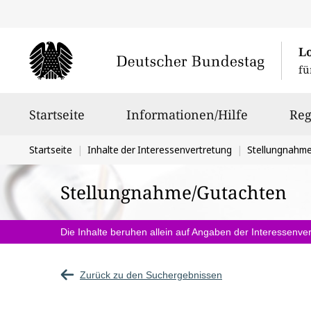
L
fü
Hauptnavigation
Startseite
Informationen/Hilfe
Reg
Sie
Startseite
Inhalte der Interessenvertretung
Stellungnahm
befinden
Stellungnahme/Gutachten
sich
hier:
Die Inhalte beruhen allein auf Angaben der Interessenver
Zurück zu den Suchergebnissen