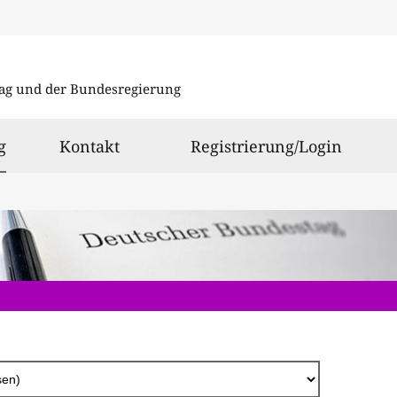
Direkt
zum
ag und der Bundesregierung
Inhalt
ausgewählt
g
Kontakt
Registrierung/Login