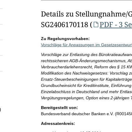
Details zu Stellungnahme/
SG2406170118 (
PDF - 3 S
Zu Regelungsvorhaben:
Vorschläge für Anpassungen im Gesetzesentwurf 
Vorschläge zur Entlastung des Bürokratieaufwand
rechtssicheren AGB-Änderungsmechanismus, Absc
Verbraucherdarlehensrecht, Reform des § 15 KWG
Modifikation des Nachweisgesetzes: Vorschlag z
Ersatz-Steuerbescheinigungen für Kapitalerträg
Grundbucheinsicht für Kreditinstitute, Einführun
Einzelabschluss in Deutschland und mehr Entlas
Vergütungsregelungen, Option eines 2-jährigen 
Bereitgestellt von:
)
Bundesverband deutscher Banken e.V. (R00145
Adressatenkreis: