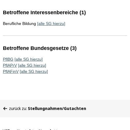
Betroffene Interessenbereiche (1)
Berufliche Bildung
[alle SG hierzu]
Betroffene Bundesgesetze (3)
PflBG
[alle SG hierzu]
PflAPrV
[alle SG hierzu]
PflAFinV
[alle SG hierzu]
Sie
zurück zu:
Stellungnahmen/Gutachten
befinden
sich
hier: