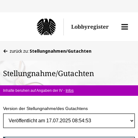
Direk
zum
Men
Lobbyregister
Inhal
öffne
Sie
zurück zu:
Stellungnahmen/Gutachten
befinden
sich
Stellungnahme/Gutachten
hier:
Inhalte beruhen auf Angaben der IV -
Infos
Version der Stellungnahme/des Gutachtens