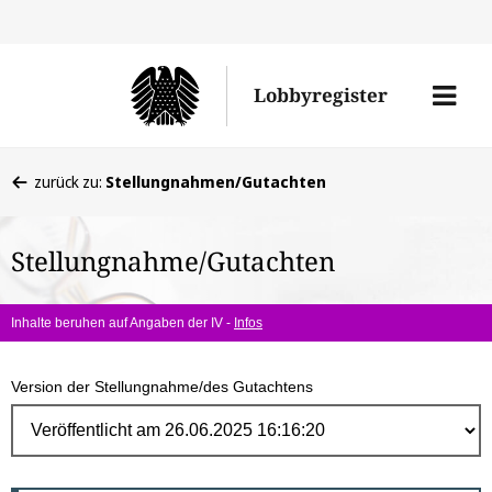
Direk
zum
Men
Lobbyregister
Inhal
öffne
Sie
zurück zu:
Stellungnahmen/Gutachten
befinden
sich
Stellungnahme/Gutachten
hier:
Inhalte beruhen auf Angaben der IV -
Infos
Version der Stellungnahme/des Gutachtens