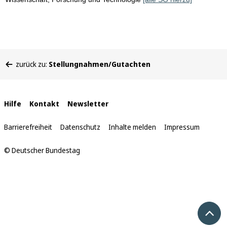
Sie
zurück zu:
Stellungnahmen/Gutachten
befinden
sich
hier:
Interne
Hilfe
Kontakt
Newsletter
Links
Barrierefreiheit
Datenschutz
Inhalte melden
Impressum
© Deutscher Bundestag
Nach