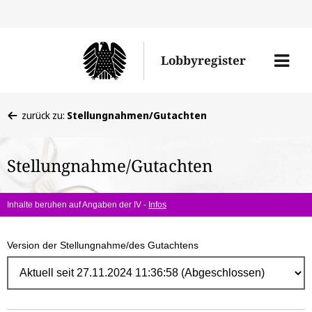
Direk
zum
Men
Lobbyregister
Inhal
öffne
Sie
zurück zu:
Stellungnahmen/Gutachten
befinden
sich
Stellungnahme/Gutachten
hier:
Inhalte beruhen auf Angaben der IV -
Infos
Version der Stellungnahme/des Gutachtens