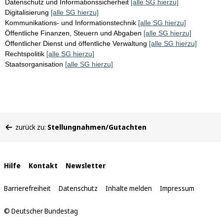
Datenschutz und Informationssicherheit
[alle SG hierzu]
Digitalisierung
[alle SG hierzu]
Kommunikations- und Informationstechnik
[alle SG hierzu]
Öffentliche Finanzen, Steuern und Abgaben
[alle SG hierzu]
Öffentlicher Dienst und öffentliche Verwaltung
[alle SG hierzu]
Rechtspolitik
[alle SG hierzu]
Staatsorganisation
[alle SG hierzu]
Sie
zurück zu:
Stellungnahmen/Gutachten
befinden
sich
hier:
Interne
Hilfe
Kontakt
Newsletter
Links
Barrierefreiheit
Datenschutz
Inhalte melden
Impressum
© Deutscher Bundestag