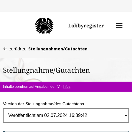
Direk
zum
Men
Lobbyregister
Inhal
öffne
Sie
zurück zu:
Stellungnahmen/Gutachten
befinden
sich
Stellungnahme/Gutachten
hier:
Inhalte beruhen auf Angaben der IV -
Infos
Version der Stellungnahme/des Gutachtens