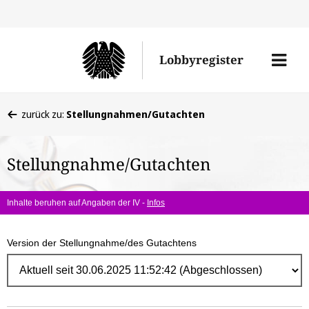
Direk
zum
Men
Lobbyregister
Inhal
öffne
Sie
zurück zu:
Stellungnahmen/Gutachten
befinden
sich
Stellungnahme/Gutachten
hier:
Inhalte beruhen auf Angaben der IV -
Infos
Version der Stellungnahme/des Gutachtens