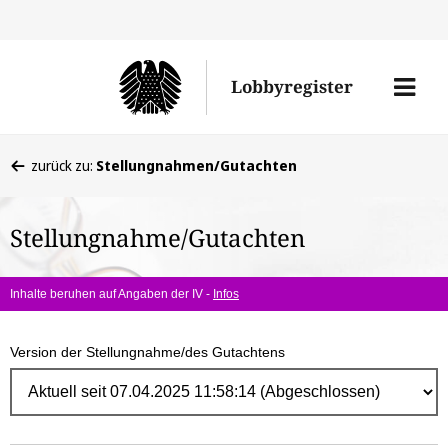
Direk
zum
Men
Lobbyregister
Inhal
öffne
Sie
zurück zu:
Stellungnahmen/Gutachten
befinden
sich
Stellungnahme/Gutachten
hier:
Inhalte beruhen auf Angaben der IV -
Infos
Version der Stellungnahme/des Gutachtens