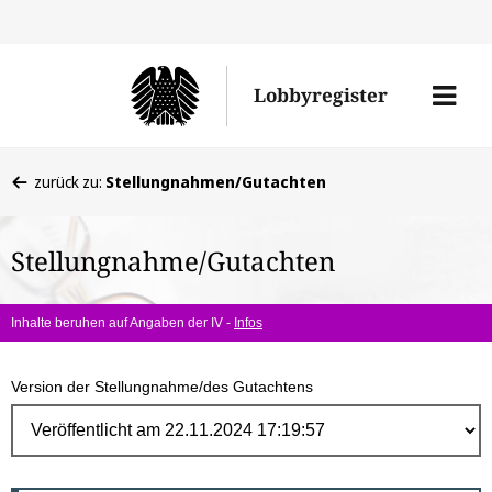
Direk
zum
Men
Lobbyregister
Inhal
öffne
Sie
zurück zu:
Stellungnahmen/Gutachten
befinden
sich
Stellungnahme/Gutachten
hier:
Inhalte beruhen auf Angaben der IV -
Infos
Version der Stellungnahme/des Gutachtens