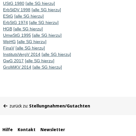
UStG 1980
[alle SG hierzu]
ErbStDV 1998
[alle SG hierzu]
EStG
[alle SG hierzu]
ErbStG 1974
[alle SG hierzu]
HGB
[alle SG hierzu]
UmwStG 1995
[alle SG hierzu]
WpHG
[alle SG hierzu]
FinaV
[alle SG hierzu]
InstitutsVergV 2014
[alle SG hierzu]
GwG 2017
[alle SG hierzu]
GroMiKV 2014
[alle SG hierzu]
Sie
zurück zu:
Stellungnahmen/Gutachten
befinden
sich
hier:
Interne
Hilfe
Kontakt
Newsletter