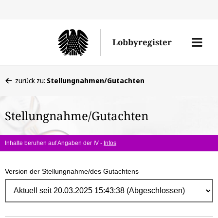
Direk
zum
Men
Lobbyregister
Inhal
öffne
Sie
zurück zu:
Stellungnahmen/Gutachten
befinden
sich
Stellungnahme/Gutachten
hier:
Inhalte beruhen auf Angaben der IV -
Infos
Version der Stellungnahme/des Gutachtens