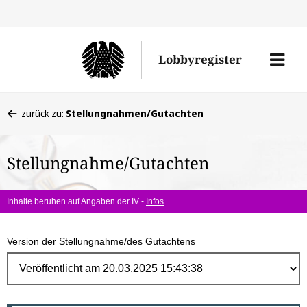
Direk
zum
Men
Lobbyregister
Inhal
öffne
Sie
zurück zu:
Stellungnahmen/Gutachten
befinden
sich
Stellungnahme/Gutachten
hier:
Inhalte beruhen auf Angaben der IV -
Infos
Version der Stellungnahme/des Gutachtens