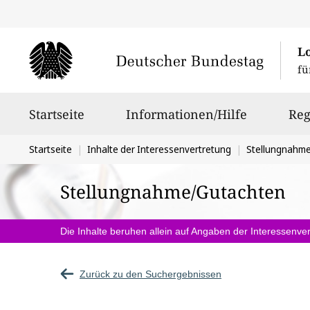
L
fü
Hauptnavigation
Startseite
Informationen/Hilfe
Reg
Sie
Startseite
Inhalte der Interessenvertretung
Stellungnahm
befinden
Stellungnahme/Gutachten
sich
hier:
Die Inhalte beruhen allein auf Angaben der Interessenver
Zurück zu den Suchergebnissen