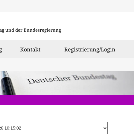
Direkt
zum
ag und der Bundesregierung
Inhalt
ausgewählt
g
Kontakt
Registrierung/Login