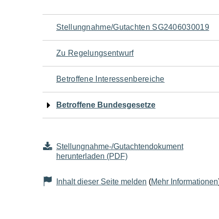
Navigation
Stellungnahme/Gutachten SG2406030019
für
Zu Regelungsentwurf
den
Betroffene Interessenbereiche
Seiteninhalt
Betroffene Bundesgesetze
Stellungnahme-/Gutachtendokument
herunterladen (PDF)
Inhalt dieser Seite melden
(
Mehr Informationen