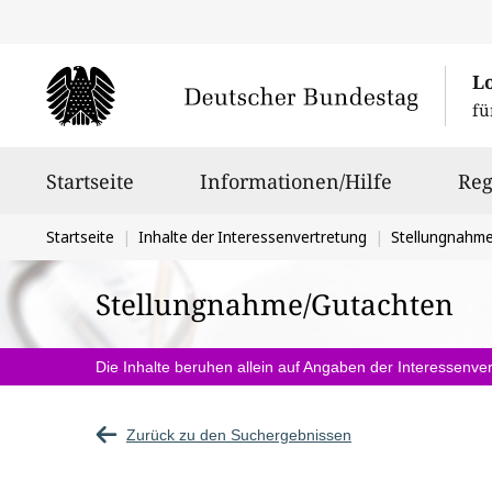
L
fü
Hauptnavigation
Startseite
Informationen/Hilfe
Reg
Sie
Startseite
Inhalte der Interessenvertretung
Stellungnahm
befinden
Stellungnahme/Gutachten
sich
hier:
Die Inhalte beruhen allein auf Angaben der Interessenver
Zurück zu den Suchergebnissen