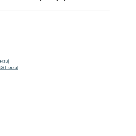
]
erzu]
SG hierzu]