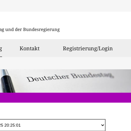
Direkt
zum
ag und der Bundesregierung
Inhalt
ausgewählt
g
Kontakt
Registrierung/Login