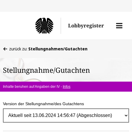
Direk
zum
Men
Lobbyregister
Inhal
öffne
Sie
zurück zu:
Stellungnahmen/Gutachten
befinden
sich
Stellungnahme/Gutachten
hier:
Inhalte beruhen auf Angaben der IV -
Infos
Version der Stellungnahme/des Gutachtens