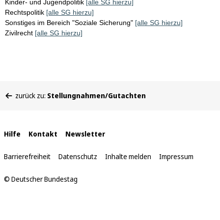
Kinder- und Jugendpolitik
[alle SG hierzu]
Rechtspolitik
[alle SG hierzu]
Sonstiges im Bereich "Soziale Sicherung"
[alle SG hierzu]
Zivilrecht
[alle SG hierzu]
Sie
zurück zu:
Stellungnahmen/Gutachten
befinden
sich
hier:
Interne
Hilfe
Kontakt
Newsletter
Links
Barrierefreiheit
Datenschutz
Inhalte melden
Impressum
© Deutscher Bundestag