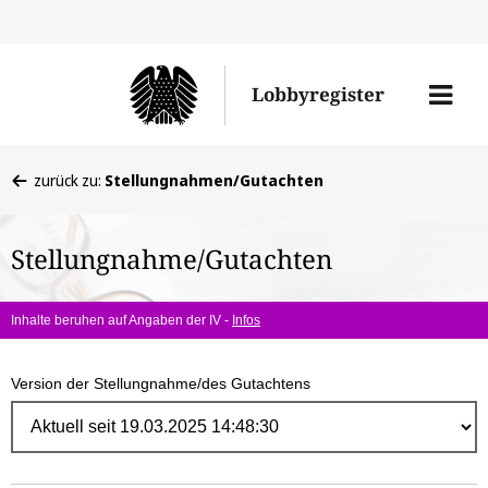
Direk
zum
Men
Lobbyregister
Inhal
öffne
Sie
zurück zu:
Stellungnahmen/Gutachten
befinden
sich
Stellungnahme/Gutachten
hier:
Inhalte beruhen auf Angaben der IV -
Infos
Version der Stellungnahme/des Gutachtens