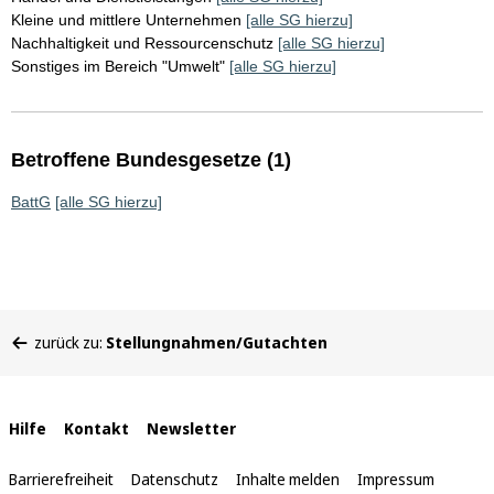
Kleine und mittlere Unternehmen
[alle SG hierzu]
Nachhaltigkeit und Ressourcenschutz
[alle SG hierzu]
Sonstiges im Bereich "Umwelt"
[alle SG hierzu]
Betroffene Bundesgesetze (1)
BattG
[alle SG hierzu]
Sie
zurück zu:
Stellungnahmen/Gutachten
befinden
sich
hier:
Interne
Hilfe
Kontakt
Newsletter
Links
Barrierefreiheit
Datenschutz
Inhalte melden
Impressum