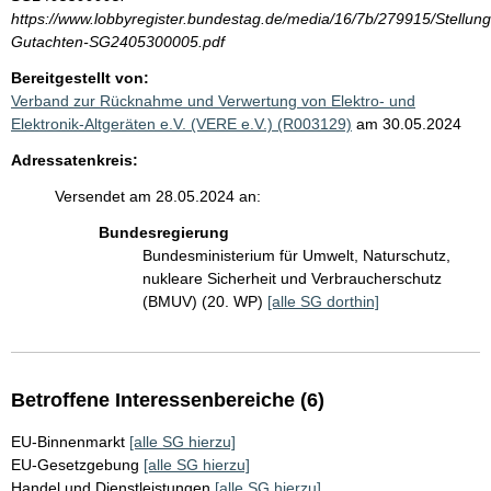
https://www.lobbyregister.bundestag.de/media/16/7b/279915/Stellu
Gutachten-SG2405300005.pdf
Bereitgestellt von:
Verband zur Rücknahme und Verwertung von Elektro- und
Elektronik-Altgeräten e.V. (VERE e.V.) (R003129)
am 30.05.2024
Adressatenkreis:
Versendet am 28.05.2024 an:
Bundesregierung
Bundesministerium für Umwelt, Naturschutz,
nukleare Sicherheit und Verbraucherschutz
(BMUV) (20. WP)
[alle SG dorthin]
Betroffene Interessenbereiche (6)
EU-Binnenmarkt
[alle SG hierzu]
EU-Gesetzgebung
[alle SG hierzu]
Handel und Dienstleistungen
[alle SG hierzu]