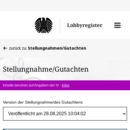
Direk
zum
Men
Lobbyregister
Inhal
öffne
Sie
zurück zu:
Stellungnahmen/Gutachten
befinden
sich
Stellungnahme/Gutachten
hier:
Inhalte beruhen auf Angaben der IV -
Infos
Version der Stellungnahme/des Gutachtens