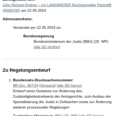
John Richard Eydner – c/o LANGWIESER Rechtsanwälte PartmbB
(R006700)
am 22.05.2024
Adressatenkreis:
Versendet am 22.05.2024 an:
Bundesregierung
Bundesministerium der Justiz (BMJ) (20. WP)
[alle SG dorthin]
Zu Regelungsentwurf
Bundesrats-Drucksachennummer:
BR-Drs. 387/24
(
Vorgang
)
[alle SG hierzu]
Entwurf eines Gesetzes zur Änderung des
Zuständigkeitsstreitwerts der Amtsgerichte, zum Ausbau der
Spezialisierung der Justiz in Zivilsachen sowie zur Änderung
weiterer prozessualer Regelungen
Zuständiges Ministerium:
BMJ (20. WP)
[alle SG hierzu]