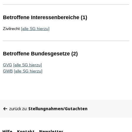
Betroffene Interessenbereiche (1)
Zivilrecht
[alle SG hierzu]
Betroffene Bundesgesetze (2)
GVG
[alle SG hierzu]
GWB
[alle SG hierzu]
Sie
zurück zu:
Stellungnahmen/Gutachten
befinden
sich
hier:
Hilfe
Kontakt
Newsletter