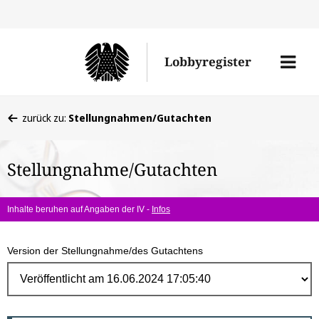
Direk
zum
Men
Lobbyregister
Inhal
öffne
Sie
zurück zu:
Stellungnahmen/Gutachten
befinden
sich
Stellungnahme/Gutachten
hier:
Inhalte beruhen auf Angaben der IV -
Infos
Version der Stellungnahme/des Gutachtens