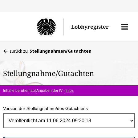
Direk
zum
Men
Lobbyregister
Inhal
öffne
Sie
zurück zu:
Stellungnahmen/Gutachten
befinden
sich
Stellungnahme/Gutachten
hier:
Inhalte beruhen auf Angaben der IV -
Infos
Version der Stellungnahme/des Gutachtens