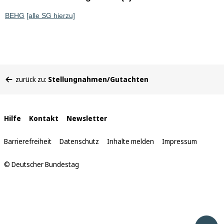
BEHG
[alle SG hierzu]
Sie
zurück zu:
Stellungnahmen/Gutachten
befinden
sich
hier:
Interne
Hilfe
Kontakt
Newsletter
Links
Barrierefreiheit
Datenschutz
Inhalte melden
Impressum
© Deutscher Bundestag