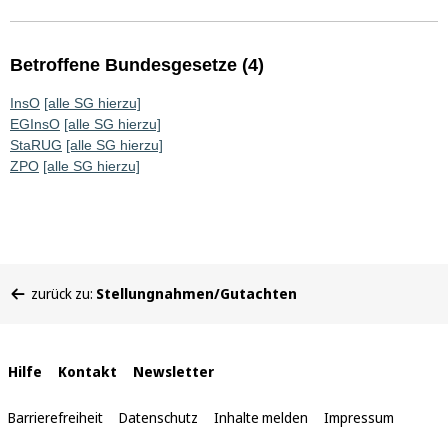
Betroffene Bundesgesetze (4)
InsO
[alle SG hierzu]
EGInsO
[alle SG hierzu]
StaRUG
[alle SG hierzu]
ZPO
[alle SG hierzu]
Sie
zurück zu:
Stellungnahmen/Gutachten
befinden
sich
hier:
Interne
Hilfe
Kontakt
Newsletter
Links
Barrierefreiheit
Datenschutz
Inhalte melden
Impressum