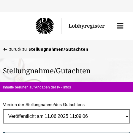
Direk
zum
Men
Lobbyregister
Inhal
öffne
Sie
zurück zu:
Stellungnahmen/Gutachten
befinden
sich
Stellungnahme/Gutachten
hier:
Inhalte beruhen auf Angaben der IV -
Infos
Version der Stellungnahme/des Gutachtens