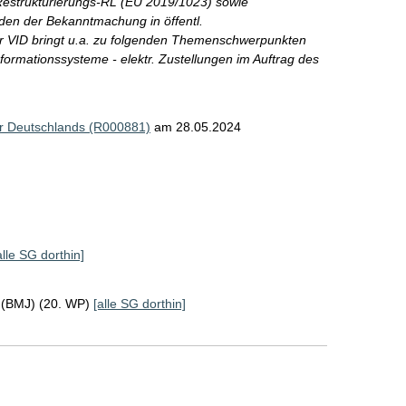
Restrukturierungs-RL (EU 2019/1023) sowie
en der Bekanntmachung in öffentl.
 VID bringt u.a. zu folgenden Themenschwerpunkten
nformationssysteme - elektr. Zustellungen im Auftrag des
er Deutschlands (R000881)
am 28.05.2024
alle SG dorthin]
z (BMJ) (20. WP)
[alle SG dorthin]