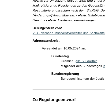
Rechts zur Umsetzung des Art. 28a) und c) der 
konkretisierende Regelungen zu den Gegenständ
Restrukturierungssachen nach dem StaRUG. Der
(Änderungs-)Vorschläge ein: - elektr. Gläubigeri
Gerichts - elektr. Forderungsanmeldungen.
Bereitgestellt von:
VID - Verband Insolvenzverwalter und Sachwalt
Adressatenkreis:
Versendet am 10.05.2024 an:
Bundestag
Gremien
[alle SG dorthin]
Mitglieder des Bundestages
[
Bundesregierung
Bundesministerium der Justi
Zu Regelungsentwurf