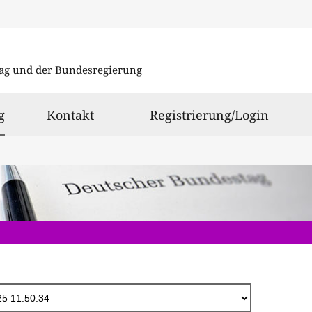
Direkt
zum
ag und der Bundesregierung
Inhalt
ausgewählt
g
Kontakt
Registrierung/Login