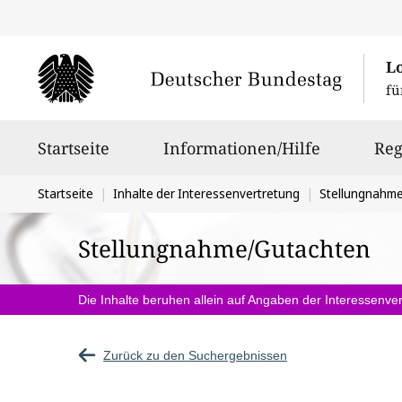
L
fü
Hauptnavigation
Startseite
Informationen/Hilfe
Reg
Sie
Startseite
Inhalte der Interessenvertretung
Stellungnahm
befinden
Stellungnahme/Gutachten
sich
hier:
Die Inhalte beruhen allein auf Angaben der Interessenver
Zurück zu den Suchergebnissen