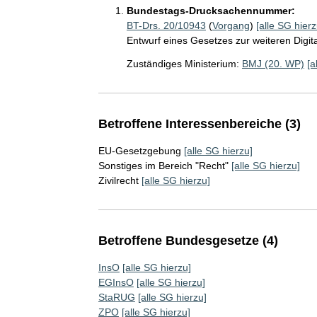
Bundestags-Drucksachennummer:
BT-Drs. 20/10943
(
Vorgang
)
[alle SG hierz
Entwurf eines Gesetzes zur weiteren Digita
Zuständiges Ministerium:
BMJ (20. WP)
[a
Betroffene Interessenbereiche (3)
EU-Gesetzgebung
[alle SG hierzu]
Sonstiges im Bereich "Recht"
[alle SG hierzu]
Zivilrecht
[alle SG hierzu]
Betroffene Bundesgesetze (4)
InsO
[alle SG hierzu]
EGInsO
[alle SG hierzu]
StaRUG
[alle SG hierzu]
ZPO
[alle SG hierzu]