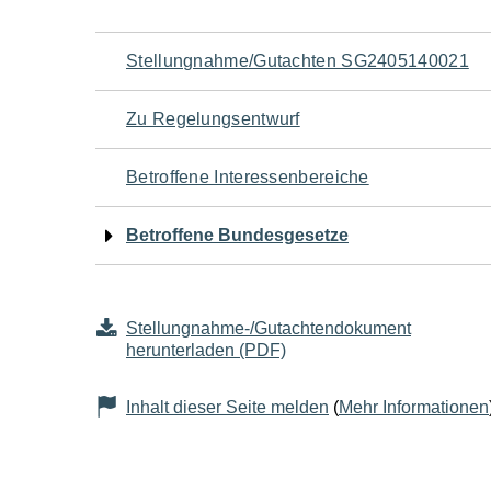
Navigation
Stellungnahme/Gutachten SG2405140021
für
Zu Regelungsentwurf
den
Betroffene Interessenbereiche
Seiteninhalt
Betroffene Bundesgesetze
Stellungnahme-/Gutachtendokument
herunterladen (PDF)
Inhalt dieser Seite melden
(
Mehr Informationen