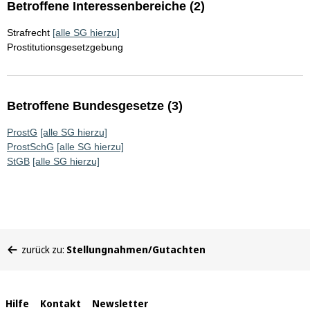
Betroffene Interessenbereiche (2)
Strafrecht
[alle SG hierzu]
Prostitutionsgesetzgebung
Betroffene Bundesgesetze (3)
ProstG
[alle SG hierzu]
ProstSchG
[alle SG hierzu]
StGB
[alle SG hierzu]
Sie
zurück zu:
Stellungnahmen/Gutachten
befinden
sich
hier:
Interne
Hilfe
Kontakt
Newsletter