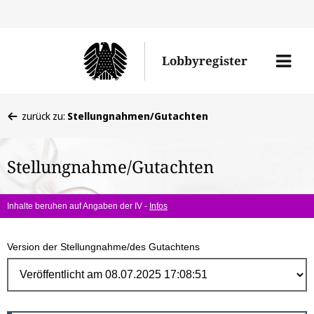
Direk
zum
Men
Lobbyregister
Inhal
öffne
Sie
zurück zu:
Stellungnahmen/Gutachten
befinden
sich
Stellungnahme/Gutachten
hier:
Inhalte beruhen auf Angaben der IV -
Infos
Version der Stellungnahme/des Gutachtens