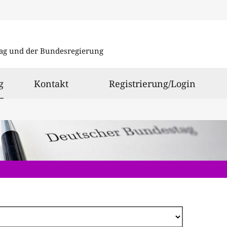
Direkt
zum
ag und der Bundesregierung
Inhalt
ausgewählt
g
Kontakt
Registrierung/Login