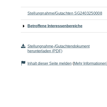
Navigation
Stellungnahme/Gutachten SG2403250008
für
Betroffene Interessenbereiche
den
Seiteninhalt
Stellungnahme-/Gutachtendokument
herunterladen (PDF)
Inhalt dieser Seite melden
(
Mehr Informationen