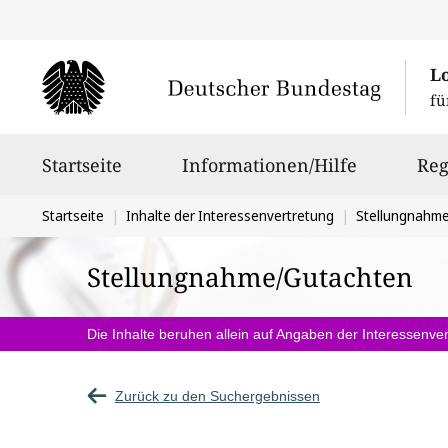
L
fü
Hauptnavigation
Startseite
Informationen/Hilfe
Reg
Sie
Startseite
Inhalte der Interessenvertretung
Stellungnahm
befinden
Stellungnahme/Gutachten
sich
hier:
Die Inhalte beruhen allein auf Angaben der Interessenver
Zurück zu den Suchergebnissen