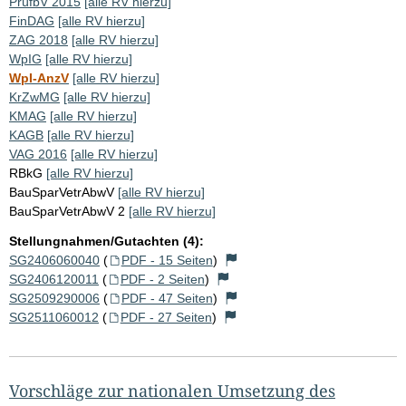
PrüfbV 2015
[alle RV hierzu]
FinDAG
[alle RV hierzu]
ZAG 2018
[alle RV hierzu]
WpIG
[alle RV hierzu]
WpI-AnzV
[alle RV hierzu]
KrZwMG
[alle RV hierzu]
KMAG
[alle RV hierzu]
KAGB
[alle RV hierzu]
VAG 2016
[alle RV hierzu]
RBkG
[alle RV hierzu]
BauSparVetrAbwV
[alle RV hierzu]
BauSparVetrAbwV 2
[alle RV hierzu]
Stellungnahmen/Gutachten (4):
SG2406060040
(
PDF - 15 Seiten
)
SG2406120011
(
PDF - 2 Seiten
)
SG2509290006
(
PDF - 47 Seiten
)
SG2511060012
(
PDF - 27 Seiten
)
Vorschläge zur nationalen Umsetzung des