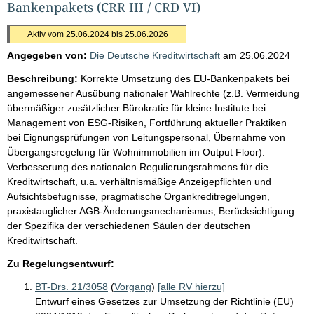
Bankenpakets (CRR III / CRD VI)
Aktiv vom 25.06.2024 bis 25.06.2026
Angegeben von:
Die Deutsche Kreditwirtschaft
am
25.06.2024
Beschreibung:
Korrekte Umsetzung des EU-Bankenpakets bei
angemessener Ausübung nationaler Wahlrechte (z.B. Vermeidung
übermäßiger zusätzlicher Bürokratie für kleine Institute bei
Management von ESG-Risiken, Fortführung aktueller Praktiken
bei Eignungsprüfungen von Leitungspersonal, Übernahme von
Übergangsregelung für Wohnimmobilien im Output Floor).
Verbesserung des nationalen Regulierungsrahmens für die
Kreditwirtschaft, u.a. verhältnismäßige Anzeigepflichten und
Aufsichtsbefugnisse, pragmatische Organkreditregelungen,
praxistauglicher AGB-Änderungsmechanismus, Berücksichtigung
der Spezifika der verschiedenen Säulen der deutschen
Kreditwirtschaft.
Zu Regelungsentwurf:
BT-Drs. 21/3058
(
Vorgang
)
[alle RV hierzu]
Entwurf eines Gesetzes zur Umsetzung der Richtlinie (EU)