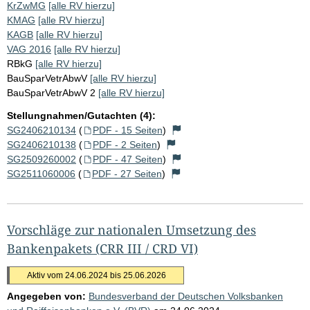
KrZwMG
[alle RV hierzu]
KMAG
[alle RV hierzu]
KAGB
[alle RV hierzu]
VAG 2016
[alle RV hierzu]
RBkG
[alle RV hierzu]
BauSparVetrAbwV
[alle RV hierzu]
BauSparVetrAbwV 2
[alle RV hierzu]
Stellungnahmen/Gutachten (4):
SG2406210134
(
PDF - 15 Seiten
)
SG2406210138
(
PDF - 2 Seiten
)
SG2509260002
(
PDF - 47 Seiten
)
SG2511060006
(
PDF - 27 Seiten
)
Vorschläge zur nationalen Umsetzung des
Bankenpakets (CRR III / CRD VI)
Aktiv vom 24.06.2024 bis 25.06.2026
Angegeben von:
Bundesverband der Deutschen Volksbanken