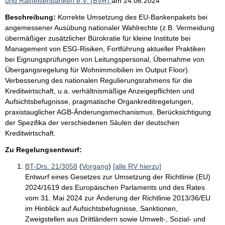
und Raiffeisenbanken e.V. (BVR)
am
24.06.2024
Beschreibung:
Korrekte Umsetzung des EU-Bankenpakets bei
angemessener Ausübung nationaler Wahlrechte (z.B. Vermeidung
übermäßiger zusätzlicher Bürokratie für kleine Institute bei
Management von ESG-Risiken, Fortführung aktueller Praktiken
bei Eignungsprüfungen von Leitungspersonal, Übernahme von
Übergangsregelung für Wohnimmobilien im Output Floor).
Verbesserung des nationalen Regulierungsrahmens für die
Kreditwirtschaft, u.a. verhältnismäßige Anzeigepflichten und
Aufsichtsbefugnisse, pragmatische Organkreditregelungen,
praxistauglicher AGB-Änderungsmechanismus, Berücksichtigung
der Spezifika der verschiedenen Säulen der deutschen
Kreditwirtschaft.
Zu Regelungsentwurf:
BT-Drs. 21/3058
(
Vorgang
)
[alle RV hierzu]
Entwurf eines Gesetzes zur Umsetzung der Richtlinie (EU)
2024/1619 des Europäischen Parlaments und des Rates
vom 31. Mai 2024 zur Änderung der Richtlinie 2013/36/EU
im Hinblick auf Aufsichtsbefugnisse, Sanktionen,
Zweigstellen aus Drittländern sowie Umwelt-, Sozial- und