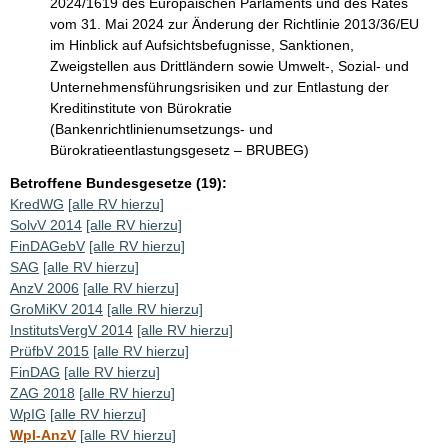
2024/1619 des Europäischen Parlaments und des Rates
vom 31. Mai 2024 zur Änderung der Richtlinie 2013/36/EU
im Hinblick auf Aufsichtsbefugnisse, Sanktionen,
Zweigstellen aus Drittländern sowie Umwelt-, Sozial- und
Unternehmensführungsrisiken und zur Entlastung der
Kreditinstitute von Bürokratie
(Bankenrichtlinienumsetzungs- und
Bürokratieentlastungsgesetz – BRUBEG)
Betroffene Bundesgesetze (19):
KredWG
[alle RV hierzu]
SolvV 2014
[alle RV hierzu]
FinDAGebV
[alle RV hierzu]
SAG
[alle RV hierzu]
AnzV 2006
[alle RV hierzu]
GroMiKV 2014
[alle RV hierzu]
InstitutsVergV 2014
[alle RV hierzu]
PrüfbV 2015
[alle RV hierzu]
FinDAG
[alle RV hierzu]
ZAG 2018
[alle RV hierzu]
WpIG
[alle RV hierzu]
WpI-AnzV
[alle RV hierzu]