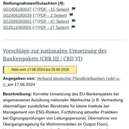
Stellungnahmen/Gutachten (4):
SG2406180037
(
PDF - 15 Seiten
)
SG2406180039
(
PDF - 2 Seiten
)
SG2509260001
(
PDF - 47 Seiten
)
SG2511060005
(
PDF - 27 Seiten
)
Vorschläge zur nationalen Umsetzung des
Bankenpakets (CRR III / CRD VI)
Aktiv vom 17.06.2024 bis 26.06.2026
Angegeben von:
Verband deutscher Pfandbriefbanken (vdp) e.
V.
am
17.06.2024
Beschreibung:
Korrekte Umsetzung des EU-Bankenpakets bei
angemessener Ausübung nationaler Wahlrechte (z.B. Vermeidung
übermäßiger zusätzlicher Bürokratie für kleine Institute bei
Management von ESG-Risiken, Fortführung aktueller Praktiken
bei Eignungsprüfungen von Leitungspersonal, Übernahme von
Übergangsregelung für Wohnimmobilien im Output Floor).