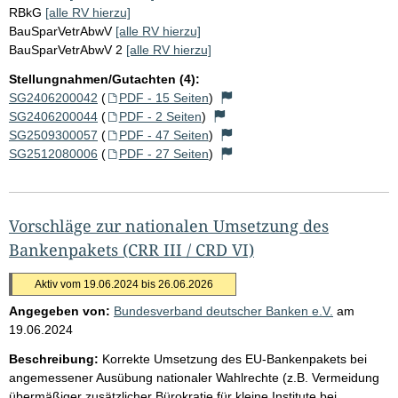
RBkG
[alle RV hierzu]
BauSparVetrAbwV
[alle RV hierzu]
BauSparVetrAbwV 2
[alle RV hierzu]
Stellungnahmen/Gutachten (4):
SG2406200042
(
PDF - 15 Seiten
)
SG2406200044
(
PDF - 2 Seiten
)
SG2509300057
(
PDF - 47 Seiten
)
SG2512080006
(
PDF - 27 Seiten
)
Vorschläge zur nationalen Umsetzung des
Bankenpakets (CRR III / CRD VI)
Aktiv vom 19.06.2024 bis 26.06.2026
Angegeben von:
Bundesverband deutscher Banken e.V.
am
19.06.2024
Beschreibung:
Korrekte Umsetzung des EU-Bankenpakets bei
angemessener Ausübung nationaler Wahlrechte (z.B. Vermeidung
übermäßiger zusätzlicher Bürokratie für kleine Institute bei