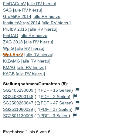
FinDAGebV
[alle RV hierzu]
SAG
[alle RV hierzu]
GroMiKV 2014
[alle RV hierzu]
InstitutsVergV 2014
[alle RV hierzu]
PrüfbV 2015
[alle RV hierzu]
FinDAG
[alle RV hierzu]
ZAG 2018
[alle RV hierzu]
WpIG
[alle RV hierzu]
WpI-AnzV
[alle RV hierzu]
KrZwMG
[alle RV hierzu]
KMAG
[alle RV hierzu]
KAGB
[alle RV hierzu]
Stellungnahmen/Gutachten (5):
SG2405290009
(
PDF - 15 Seiten
)
SG2406200148
(
PDF - 2 Seiten
)
SG2509260047
(
PDF - 47 Seiten
)
SG2511060029
(
PDF - 27 Seiten
)
SG2601130008
(
PDF - 3 Seiten
)
Ergebnisse 1 bis 6 von 6