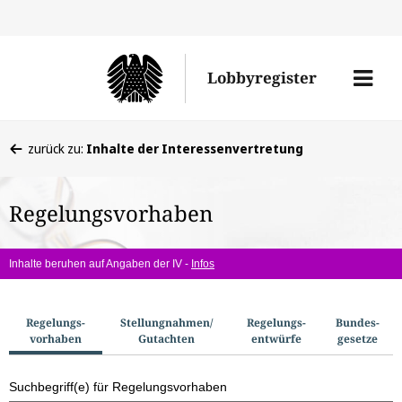
Direkt
Direk
zu
zum
Men
Lobbyregister
den
Inhal
öffne
Sucherge
Sie
zurück zu:
Inhalte der Interessenvertretung
befinden
sich
Regelungsvorhaben
hier:
Inhalte beruhen auf Angaben der IV -
Infos
S
Regelungs­
Stellungnahmen/​
Regelungs­
Bundes­
vorhaben
Gutachten
entwürfe
gesetze
u
c
Suchbegriff(e) für Regelungsvorhaben