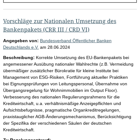
g
e
b
Vorschläge zur Nationalen Umsetzung des
n
Bankenpakets (CRR III / CRD VI)
i
Angegeben von:
Bundesverband Öffentlicher Banken
s
Deutschlands e.V.
am
28.06.2024
s
Beschreibung:
Korrekte Umsetzung des EU-Bankenpakets bei
e
angemessener Ausübung nationaler Wahlrechte (z.B. Vermeidung
übermäßiger zusätzlicher Bürokratie für kleine Institute bei
p
Management von ESG-Risiken, Fortführung aktueller Praktiken
r
bei Eignungsprüfungen von Leitungspersonal, Übernahme von
o
Übergangsregelung für Wohnimmobilien im Output Floor).
Verbesserung des nationalen Regulierungsrahmens für die
S
Kreditwirtschaft, u.a. verhältnismäßige Anzeigepflichten und
e
Aufsichtsbefugnisse, pragmatische Organkreditregelungen,
i
praxistauglicher AGB-Änderungsmechanismus, Berücksichtigung
der Spezifika der verschiedenen Säulen der deutschen
t
Kreditwirtschaft.
e
Zu Regelungsentwurf: