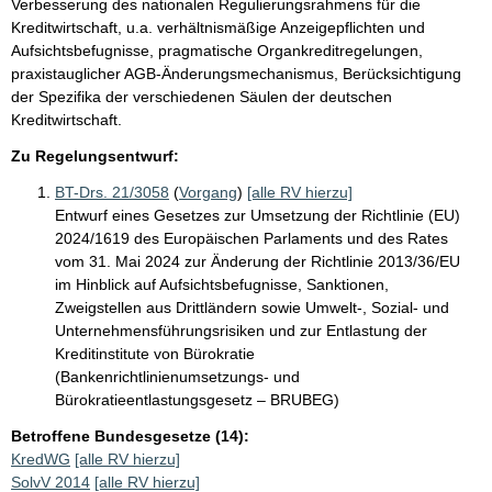
Verbesserung des nationalen Regulierungsrahmens für die
Kreditwirtschaft, u.a. verhältnismäßige Anzeigepflichten und
Aufsichtsbefugnisse, pragmatische Organkreditregelungen,
praxistauglicher AGB-Änderungsmechanismus, Berücksichtigung
der Spezifika der verschiedenen Säulen der deutschen
Kreditwirtschaft.
Zu Regelungsentwurf:
BT-Drs. 21/3058
(
Vorgang
)
[alle RV hierzu]
Entwurf eines Gesetzes zur Umsetzung der Richtlinie (EU)
2024/1619 des Europäischen Parlaments und des Rates
vom 31. Mai 2024 zur Änderung der Richtlinie 2013/36/EU
im Hinblick auf Aufsichtsbefugnisse, Sanktionen,
Zweigstellen aus Drittländern sowie Umwelt-, Sozial- und
Unternehmensführungsrisiken und zur Entlastung der
Kreditinstitute von Bürokratie
(Bankenrichtlinienumsetzungs- und
Bürokratieentlastungsgesetz – BRUBEG)
Betroffene Bundesgesetze (14):
KredWG
[alle RV hierzu]
SolvV 2014
[alle RV hierzu]