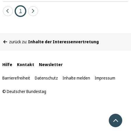
Eine
Seite
Eine
1
Seite
Seite
zurück
vor
Sie
zurück zu:
Inhalte der Interessenvertretung
befinden
sich
hier:
Interne
Hilfe
Kontakt
Newsletter
Links
Barrierefreiheit
Datenschutz
Inhalte melden
Impressum
© Deutscher Bundestag
Nach 