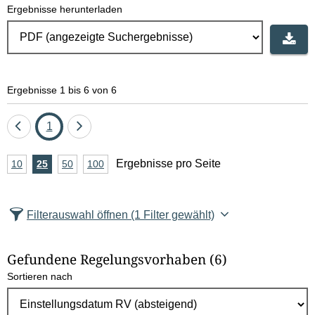
Ergebnisse herunterladen
Ergebnisse 1 bis 6 von 6
Eine
Seite
Eine
1
Seite
Seite
A
Ergebnisse pro Seite
10
Ergebnisse
25
Ergebnisse
50
Ergebnisse
100
Ergebnisse
zurück
vor
n
pro
pro
pro
pro
Seite
Seite
Seite
Seite
z
Filterauswahl öffnen
(1 Filter gewählt)
a
h
Gefundene Regelungsvorhaben
(6)
l
Sortieren nach
E
r