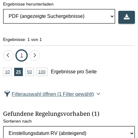
Ergebnisse herunterladen
Ergebnisse: 1 von 1
Eine
Seite
Eine
1
Seite
Seite
A
Ergebnisse pro Seite
10
Ergebnisse
25
Ergebnisse
50
Ergebnisse
100
Ergebnisse
zurück
vor
n
pro
pro
pro
pro
Seite
Seite
Seite
Seite
z
Filterauswahl öffnen
(1 Filter gewählt)
a
h
Gefundene Regelungsvorhaben
(1)
l
Sortieren nach
E
r