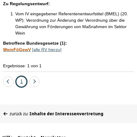
Zu Regelungsentwurf:
Vom IV eingegebener Referentenentwurfstitel (BMEL) (20.
WP):
Verordnung zur Änderung der Verordnung über die
Gewährung von Förderungen von Maßnahmen im Sektor
Wein
Betroffene Bundesgesetze (1):
WeinFöGewV
[alle RV hierzu]
Ergebnisse: 1 von 1
Eine
Seite
Eine
1
Seite
Seite
zurück
vor
Sie
zurück zu:
Inhalte der Interessenvertretung
befinden
sich
hier: