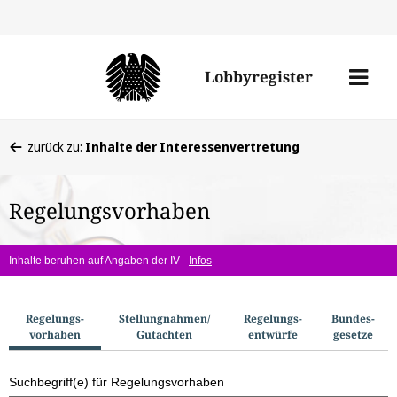
Direkt
Direk
zu
zum
Men
Lobbyregister
den
Inhal
öffne
Sucherge
Sie
zurück zu:
Inhalte der Interessenvertretung
befinden
sich
Regelungsvorhaben
hier:
Inhalte beruhen auf Angaben der IV -
Infos
S
Regelungs­
Stellungnahmen/​
Regelungs­
Bundes­
vorhaben
Gutachten
entwürfe
gesetze
u
c
Suchbegriff(e) für Regelungsvorhaben