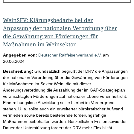
g
e
b
WeinSFV: Klärungsbedarfe bei der
n
Anpassung der nationalen Verordnung über
i
die Gewährung von Förderungen für
s
Maßnahmen im Weinsektor
s
Angegeben von:
Deutscher Raiffeisenverband e.V.
am
e
20.06.2024
p
Beschreibung:
Grundsätzlich begrüßt der DRV die Anpassungen
r
der nationalen Verordnung über die Gewährung von Förderungen
für Maßnahmen im Sektor Wein, die mit dieser
o
Änderungsverordnung die Auszahlung der im GAP-Strategieplan
S
veranschlagten Förderungen auf nationaler Ebene vereinheitlicht.
e
Eine reibungslose Abwicklung sollte hierbei im Vordergrund
stehen. U. a. sollte auch ein erweiterter bürokratischer Aufwand
i
vermieden sowie bereits bestehende förderungsfähige
t
Maßnahmen beibehalten werden. Bei zeitlichen Fristen sowie der
e
Dauer der Unterstützung fordert der DRV mehr Flexibilität.