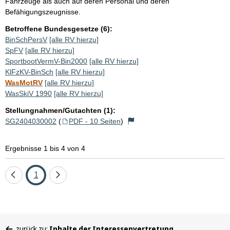
Fahrzeuge als auch auf deren Personal und deren
Befähigungszeugnisse.
Betroffene Bundesgesetze (6):
BinSchPersV
[alle RV hierzu]
SpFV
[alle RV hierzu]
SportbootVermV-Bin2000
[alle RV hierzu]
KlFzKV-BinSch
[alle RV hierzu]
WasMotRV
[alle RV hierzu]
WasSkiV 1990
[alle RV hierzu]
Stellungnahmen/Gutachten (1):
SG2404030002
(
PDF - 10 Seiten
)
Ergebnisse 1 bis 4 von 4
Eine
Seite
Eine
1
Seite
Seite
zurück
vor
Sie
zurück zu:
Inhalte der Interessenvertretung