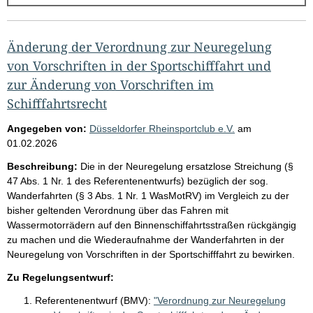
g
e
b
Änderung der Verordnung zur Neuregelung
n
von Vorschriften in der Sportschifffahrt und
i
zur Änderung von Vorschriften im
s
Schifffahrtsrecht
s
Angegeben von:
Düsseldorfer Rheinsportclub e.V.
am
e
01.02.2026
p
Beschreibung:
Die in der Neuregelung ersatzlose Streichung (§
r
47 Abs. 1 Nr. 1 des Referentenentwurfs) bezüglich der sog.
Wanderfahrten (§ 3 Abs. 1 Nr. 1 WasMotRV) im Vergleich zu der
o
bisher geltenden Verordnung über das Fahren mit
S
Wassermotorrädern auf den Binnenschiffahrtsstraßen rückgängig
e
zu machen und die Wiederaufnahme der Wanderfahrten in der
Neuregelung von Vorschriften in der Sportschifffahrt zu bewirken.
i
t
Zu Regelungsentwurf:
e
Referentenentwurf (BMV):
"Verordnung zur Neuregelung