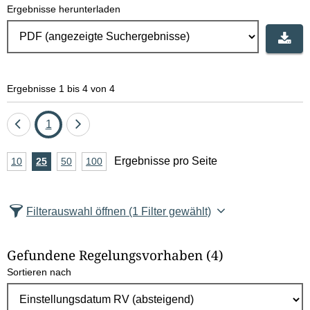
Ergebnisse herunterladen
Ergebnisse 1 bis 4 von 4
Eine
Seite
Eine
1
Seite
Seite
A
Ergebnisse pro Seite
10
Ergebnisse
25
Ergebnisse
50
Ergebnisse
100
Ergebnisse
zurück
vor
n
pro
pro
pro
pro
Seite
Seite
Seite
Seite
z
Filterauswahl öffnen
(1 Filter gewählt)
a
h
Gefundene Regelungsvorhaben
(4)
l
Sortieren nach
E
r