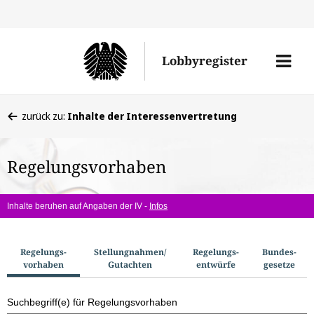
Direkt
Direk
zu
zum
Men
Lobbyregister
den
Inhal
öffne
Sucherge
Sie
zurück zu:
Inhalte der Interessenvertretung
befinden
sich
Regelungsvorhaben
hier:
Inhalte beruhen auf Angaben der IV -
Infos
S
Regelungs­
Stellungnahmen/​
Regelungs­
Bundes­
vorhaben
Gutachten
entwürfe
gesetze
u
c
Suchbegriff(e) für Regelungsvorhaben