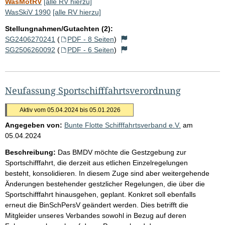
WasMotRV
[alle RV hierzu]
WasSkiV 1990
[alle RV hierzu]
Stellungnahmen/Gutachten (2):
SG2406270241
(
PDF - 8 Seiten
)
SG2506260092
(
PDF - 6 Seiten
)
Neufassung Sportschifffahrtsverordnung
Aktiv vom 05.04.2024 bis 05.01.2026
Angegeben von:
Bunte Flotte Schifffahrtsverband e.V.
am
05.04.2024
Beschreibung:
Das BMDV möchte die Gestzgebung zur
Sportschifffahrt, die derzeit aus etlichen Einzelregelungen
besteht, konsolidieren. In diesem Zuge sind aber weitergehende
Änderungen bestehender gestzlicher Regelungen, die über die
Sportschifffahrt hinausgehen, geplant. Konkret soll ebenfalls
erneut die BinSchPersV geändert werden. Dies betrifft die
Mitgleider unseres Verbandes sowohl in Bezug auf deren