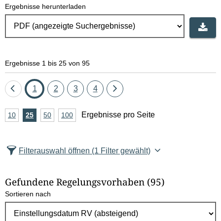
Ergebnisse herunterladen
Ergebnisse 1 bis 25 von 95
Eine
Seite
Seite
Seite
Seite
Eine
1
2
3
4
Seite
Seite
A
Ergebnisse pro Seite
10
Ergebnisse
25
Ergebnisse
50
Ergebnisse
100
Ergebnisse
zurück
vor
n
pro
pro
pro
pro
Seite
Seite
Seite
Seite
z
Filterauswahl öffnen
(1 Filter gewählt)
a
h
Gefundene Regelungsvorhaben
(95)
l
Sortieren nach
E
r