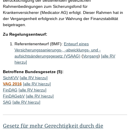
Berücksichtigung der bestehenden gesetzlichen
Rahmenbedingungen zum Sicherungsfond für
Krankenversicherer (Medicator AG) erfolgt. Dieser Rahmen hat in
der Vergangenheit erfolgreich zur Wahrung der Finanzstabilität
beigetragen.
Zu Regelungsentwurf:
Referentenentwurf (BMF):
Entwurf eines
Versicherungssanierungs-, -abwicklungs- und -
aufsichtsänderungsgesetz (VSAAG)
(
Vorgang
)
[alle RV
hierzu]
Betroffene Bundesgesetze (5):
SichKVV
[alle RV hierzu]
VAG 2016
[alle RV hierzu]
FinDAG
[alle RV hierzu]
FinDAGebV
[alle RV hierzu]
SAG
[alle RV hierzu]
Gesetz für mehr Gerechtigkeit durch die