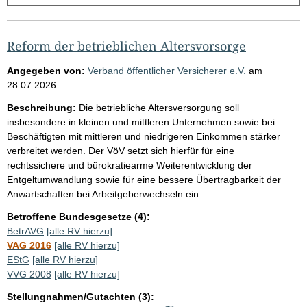
g
e
b
Reform der betrieblichen Altersvorsorge
n
Angegeben von:
Verband öffentlicher Versicherer e.V.
am
i
28.07.2026
s
Beschreibung:
Die betriebliche Altersversorgung soll
s
insbesondere in kleinen und mittleren Unternehmen sowie bei
Beschäftigten mit mittleren und niedrigeren Einkommen stärker
e
verbreitet werden. Der VöV setzt sich hierfür für eine
p
rechtssichere und bürokratiearme Weiterentwicklung der
r
Entgeltumwandlung sowie für eine bessere Übertragbarkeit der
Anwartschaften bei Arbeitgeberwechseln ein.
o
S
Betroffene Bundesgesetze (4):
BetrAVG
[alle RV hierzu]
e
VAG 2016
[alle RV hierzu]
i
EStG
[alle RV hierzu]
t
VVG 2008
[alle RV hierzu]
e
Stellungnahmen/Gutachten (3):