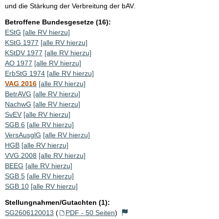
und die Stärkung der Verbreitung der bAV.
Betroffene Bundesgesetze (16):
EStG
[alle RV hierzu]
KStG 1977
[alle RV hierzu]
KStDV 1977
[alle RV hierzu]
AO 1977
[alle RV hierzu]
ErbStG 1974
[alle RV hierzu]
VAG 2016
[alle RV hierzu]
BetrAVG
[alle RV hierzu]
NachwG
[alle RV hierzu]
SvEV
[alle RV hierzu]
SGB 6
[alle RV hierzu]
VersAusglG
[alle RV hierzu]
HGB
[alle RV hierzu]
VVG 2008
[alle RV hierzu]
BEEG
[alle RV hierzu]
SGB 5
[alle RV hierzu]
SGB 10
[alle RV hierzu]
Stellungnahmen/Gutachten (1):
SG2606120013
(
PDF - 50 Seiten
)