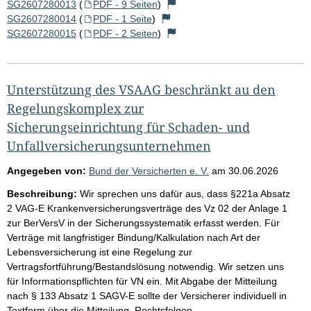
SG2607280013
(
PDF - 9 Seiten
)
SG2607280014
(
PDF - 1 Seite
)
SG2607280015
(
PDF - 2 Seiten
)
Unterstützung des VSAAG beschränkt au den
Regelungskomplex zur
Sicherungseinrichtung für Schaden- und
Unfallversicherungsunternehmen
Angegeben von:
Bund der Versicherten e. V.
am
30.06.2026
Beschreibung:
Wir sprechen uns dafür aus, dass §221a Absatz
2 VAG-E Krankenversicherungsverträge des Vz 02 der Anlage 1
zur BerVersV in der Sicherungssystematik erfasst werden. Für
Verträge mit langfristiger Bindung/Kalkulation nach Art der
Lebensversicherung ist eine Regelung zur
Vertragsfortführung/Bestandslösung notwendig. Wir setzen uns
für Informationspflichten für VN ein. Mit Abgabe der Mitteilung
nach § 133 Absatz 1 SAGV-E sollte der Versicherer individuell in
Textform über die Mitteilung, Rechtsfolgen,