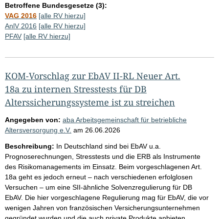
Betroffene Bundesgesetze (3):
VAG 2016
[alle RV hierzu]
AnlV 2016
[alle RV hierzu]
PFAV
[alle RV hierzu]
KOM-Vorschlag zur EbAV II-RL Neuer Art.
18a zu internen Stresstests für DB
Alterssicherungssysteme ist zu streichen
Angegeben von:
aba Arbeitsgemeinschaft für betriebliche
Altersversorgung e.V.
am
26.06.2026
Beschreibung:
In Deutschland sind bei EbAV u.a.
Prognoserechnungen, Stresstests und die ERB als Instrumente
des Risikomanagements im Einsatz. Beim vorgeschlagenen Art.
18a geht es jedoch erneut – nach verschiedenen erfolglosen
Versuchen – um eine SII-ähnliche Solvenzregulierung für DB
EbAV. Die hier vorgeschlagene Regulierung mag für EbAV, die vor
wenigen Jahren von französischen Versicherungsunternehmen
gegründet wurden und die auch private Produkte anbieten,