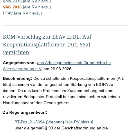
AnlV 2016
[alle RV hierzu]
VAG 2016
[alle RV hierzu]
PFAV
[alle RV hierzu]
KOM-Vorschlag zur EbAV II-RL: Auf
Kooperationsplattformen (Art. 55a)
verzichten
Angegeben von:
aba Arbeitsgemeinschaft für betriebliche
Altersversorgung e.V.
am
26.06.2026
Beschreibung:
Die zu schaffenden Kooperationsplattformen (Art.
55a) scheinen v.a. der angestrebten Stärkung von EIOPA zu
dienen. Da uns keine Probleme im Zusammenhang mit dem
revidierten Budapester Protokoll bekannt sind, sehen wir keinen
Handlungsbedarf des Gesetzgebers.
Zu Regelungsentwurf:
BT-Drs. 21/3694
(
Vorgang
)
[alle RV hierzu]
über die gemäß § 93 der Geschäftsordnung an die