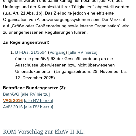
eingeführt werden und damit künftig nur noch auf „der Art, des
Umfangs und der Komplexität ihrer Tätigkeiten“ abgestellt werden
(u.a. Art. 21 Abs. 1b). Das Ziel sollte jedoch eine effiziente
Organisation von Altersversorgungssystemen sein. Der Verzicht
auf „Größe oder Größenordnung sowie interne Organisation“ wird
zu unangemessenen Regulierungen führen."
Zu Regelungsentwurf:
BT-Drs. 21/3694
(
Vorgang
)
[alle RV hierzu]
über die gemäß § 93 der Geschäftsordnung an die
Ausschüsse überwiesenen bzw. nicht überwiesenen
Unionsdokumente - (Eingangszeitraum: 29. November bis
12. Dezember 2025)
Betroffene Bundesgesetze (3):
BetrAVG
[alle RV hierzu]
VAG 2016
[alle RV hierzu]
AnlV 2016
[alle RV hierzu]
KOM-Vorschlag zur EbAV II-RL: