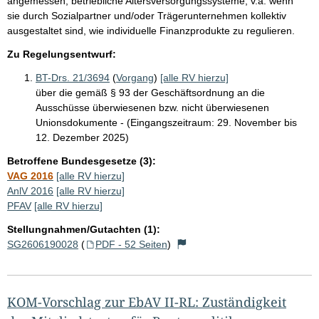
angemessen, betriebliche Altersversorgungssysteme, v.a. wenn
sie durch Sozialpartner und/oder Trägerunternehmen kollektiv
ausgestaltet sind, wie individuelle Finanzprodukte zu regulieren.
Zu Regelungsentwurf:
BT-Drs. 21/3694
(
Vorgang
)
[alle RV hierzu]
über die gemäß § 93 der Geschäftsordnung an die
Ausschüsse überwiesenen bzw. nicht überwiesenen
Unionsdokumente - (Eingangszeitraum: 29. November bis
12. Dezember 2025)
Betroffene Bundesgesetze (3):
VAG 2016
[alle RV hierzu]
AnlV 2016
[alle RV hierzu]
PFAV
[alle RV hierzu]
Stellungnahmen/Gutachten (1):
SG2606190028
(
PDF - 52 Seiten
)
KOM-Vorschlag zur EbAV II-RL: Zuständigkeit