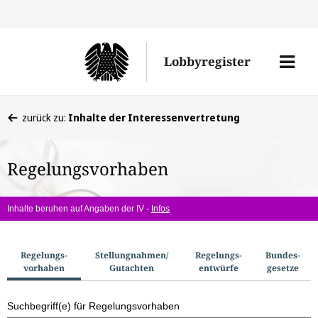
Direkt
Direk
zu
zum
Men
Lobbyregister
den
Inhal
öffne
Sucherge
Sie
zurück zu:
Inhalte der Interessenvertretung
befinden
sich
Regelungsvorhaben
hier:
Inhalte beruhen auf Angaben der IV -
Infos
S
Regelungs­
Stellungnahmen/​
Regelungs­
Bundes­
vorhaben
Gutachten
entwürfe
gesetze
u
c
Suchbegriff(e) für Regelungsvorhaben