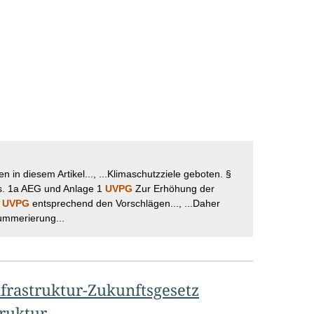
en in diesem Artikel..., ...Klimaschutzziele geboten. §
bs. 1a AEG und Anlage 1
UVPG
Zur Erhöhung der
1
UVPG
entsprechend den Vorschlägen..., ...Daher
ummerierung...
rastruktur-Zukunftsgesetz
truktur