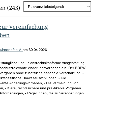
h
en
(245)
l
E
zur Vereinfachung
r
aben
g
e
rtschaft e.V.
am
30.04.2026
b
n
xistaugliche und unionsrechtskonforme Ausgestaltung
i
limaschutzrelevante Änderungsvorhaben ein. Der BDEW
 Vorgaben ohne zusätzliche nationale Verschärfung, -
s
ektspezifische Umweltauswirkungen, - Die
levante Änderungsvorhaben, - Die Vermeidung von
s
 - Klare, rechtssichere und praktikable Vorgaben.
e
 Anforderungen, - Regelungen, die zu Verzögerungen
p
r