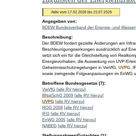
Aktiv vom 17.02.2026 bis 15.07.2026
Angegeben von:
BDEW Bundesverband der Energie- und Wasserwi
Beschreibung:
Der BDEW fordert gezielte Änderungen am Infra
Beschleunigungswirkungen ausdrücklich auf Ene
setzt sich ein für die Gleichstellung von Realk
Energievorhaben, die Ausweitung von UVP-Erleic
Geheimnisschutzregelungen in VwVfG,
UVPG
, 
sowie zwingende Folgeanpassungen im EnWG u
Betroffene Bundesgesetze (7):
VwVfG
[alle RV hierzu]
BNatSchG 2009
[alle RV hierzu]
UVPG
[alle RV hierzu]
ROG 2008
[alle RV hierzu]
IFG
[alle RV hierzu]
EnWG 2005
[alle RV hierzu]
NABEG
[alle RV hierzu]
Stellungnahmen/Gutachten (1):