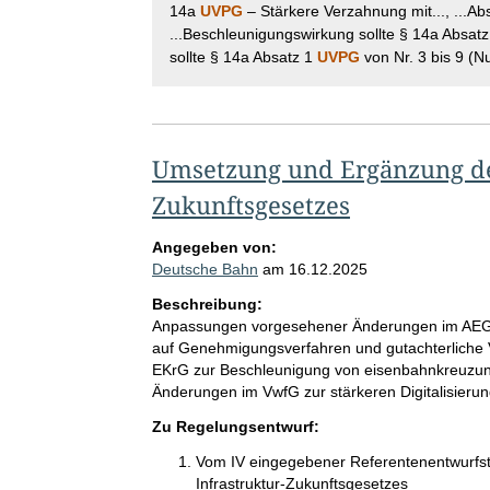
14a
UVPG
– Stärkere Verzahnung mit..., ...A
...Beschleunigungswirkung sollte § 14a Absat
sollte § 14a Absatz 1
UVPG
von Nr. 3 bis 9 (N
Umsetzung und Ergänzung des
Zukunftsgesetzes
Angegeben von:
Deutsche Bahn
am
16.12.2025
Beschreibung:
Anpassungen vorgesehener Änderungen im AE
auf Genehmigungsverfahren und gutachterliche
EKrG zur Beschleunigung von eisenbahnkreuzun
Änderungen im VwfG zur stärkeren Digitalisier
Zu Regelungsentwurf:
Vom IV eingegebener Referentenentwurfsti
Infrastruktur-Zukunftsgesetzes