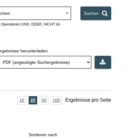
uchen
Suchen
en Operatoren UND, ODER, NICHT (in
rgebnisse herunterladen
A
Ergebnisse pro Seite
10
Ergebnisse
25
Ergebnisse
50
Ergebnisse
100
Ergebnisse
pro
pro
pro
pro
n
Seite
Seite
Seite
Seite
z
a
Sortieren nach