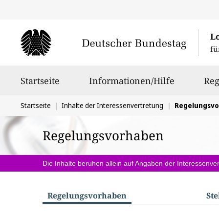
L
fü
Hauptnavigation
Startseite
Informationen/Hilfe
Reg
Sie
Startseite
Inhalte der Interessenvertretung
Regelungsv
befinden
Regelungsvorhaben
sich
hier:
Die Inhalte beruhen allein auf Angaben der Interessenver
Regelungs­vorhaben
St
S
u