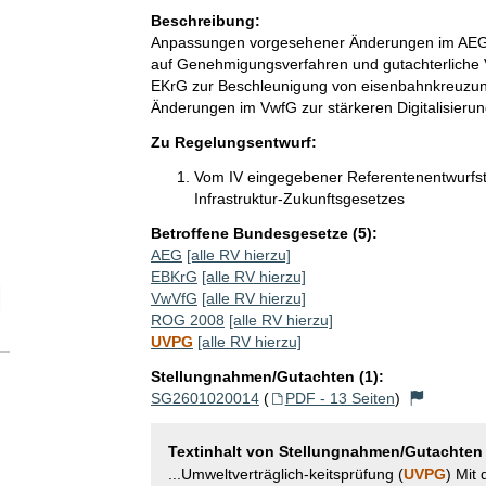
Beschreibung:
Anpassungen vorgesehener Änderungen im AE
auf Genehmigungsverfahren und gutachterliche
EKrG zur Beschleunigung von eisenbahnkreuzun
Änderungen im VwfG zur stärkeren Digitalisier
Zu Regelungsentwurf:
Vom IV eingegebener Referentenentwurfsti
Infrastruktur-Zukunftsgesetzes
Betroffene Bundesgesetze (5):
AEG
[alle RV hierzu]
EBKrG
[alle RV hierzu]
elektion Anzahl der zu einem einzelnen RV abgegebenen Stellungnah
VwVfG
[alle RV hierzu]
ROG 2008
[alle RV hierzu]
UVPG
[alle RV hierzu]
Stellungnahmen/Gutachten (1):
SG2601020014
(
PDF - 13 Seiten
)
Textinhalt von Stellungnahmen/Gutachten
...Umweltverträglich-keitsprüfung (
UVPG
) Mit 