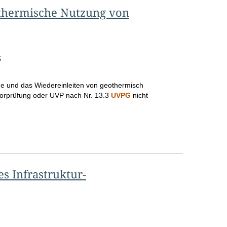
othermische Nutzung von
o
S
e
5
i
t
me und das Wiedereinleiten von geothermisch
e
orprüfung oder UVP nach Nr. 13.3
UVPG
nicht
 Infrastruktur-