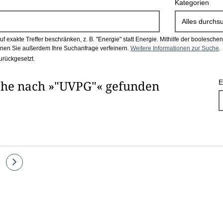
Kategorien
Alles durchs
 exakte Treffer beschränken, z. B. "Energie" statt Energie.
Mithilfe der boolesch
en Sie außerdem Ihre Suchanfrage verfeinern.
Weitere Informationen zur Suche
.
urückgesetzt.
che nach »"UVPG"« gefunden
E
e
Eine
Seite
vor