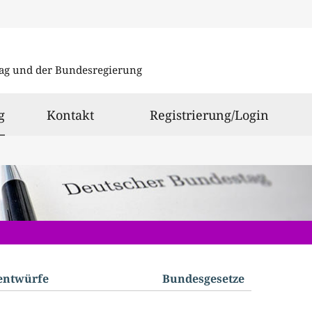
Direkt
Direkt
zu
zum
ag und der Bundesregierung
den
Inhalt
Suchergeb
ausgewählt
g
Kontakt
Registrierung/Login
­entwürfe
Bundes­gesetze