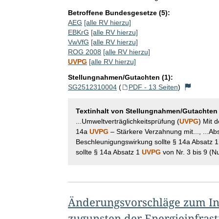
Betroffene Bundesgesetze (5):
AEG
[alle RV hierzu]
EBKrG
[alle RV hierzu]
VwVfG
[alle RV hierzu]
ROG 2008
[alle RV hierzu]
UVPG
[alle RV hierzu]
Stellungnahmen/Gutachten (1):
SG2512310004
(
PDF - 13 Seiten
)
Textinhalt von Stellungnahmen/Gutachten
...Umweltverträglichkeitsprüfung (
UVPG
) Mit d
14a
UVPG
– Stärkere Verzahnung mit..., ...A
Beschleunigungswirkung sollte § 14a Absatz 
sollte § 14a Absatz 1
UVPG
von Nr. 3 bis 9 (N
Änderungsvorschläge zum Inf
zugunsten der Energieinfras