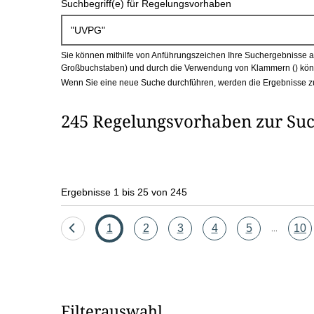
Suchbegriff(e) für Regelungsvorhaben
c
h
Sie können mithilfe von Anführungszeichen Ihre Suchergebnisse auf
b
Großbuchstaben) und durch die Verwendung von Klammern () könn
Wenn Sie eine neue Suche durchführen, werden die Ergebnisse z
o
245 Regelungsvorhaben zur Su
x
Ergebnisse 1 bis 25 von 245
Eine
Seite
Seite
Seite
Seite
Seite
Seit
1
2
3
4
5
10
...
Seite
zurück
Filterauswahl