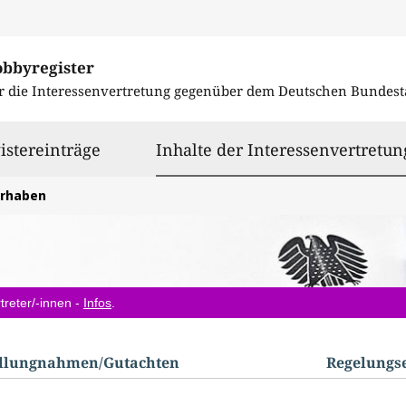
obbyregister
r die Interessenvertretung gegenüber dem
Deutschen Bundest
istereinträge
Inhalte der Interessenvertretun
orhaben
treter/-innen -
Infos
.
ellungnahmen/​Gutachten
Regelungs