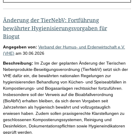
g
e
b
Änderung der TierNebV: Fortführung
n
bewährter Hygienisierungsvorgaben für
i
Biogut
s
Angegeben von:
Verband der Humus- und Erdenwirtschaft e.V.
s
(VHE)
am
30.06.2026
e
Beschreibung:
Im Zuge der geplanten Änderung der Tierischen
p
Nebenprodukte-Beseitigungsverordnung (TierNebV) setzt sich der
VHE dafür ein, die bewährten nationalen Regelungen zur
r
hygienisierenden Behandlung von Küchen- und Speiseabfällen in
o
Kompostierungs- und Biogasanlagen rechtssicher fortzuführen.
S
Insbesondere soll der Verweis auf die Bioabfallverordnung
(BioAbfV) erhalten bleiben, da sich deren Vorgaben seit
e
Jahrzehnten als hygienisch bewährt und vollzugstauglich
i
erwiesen haben. Zudem sollen praxisgerechte Klarstellungen zu
t
geschlossenen Kompostierungssystemen, Reinigung und
Desinfektion, Dokumentationspflichten sowie Hygieneindikatoren
e
geprüft werden.