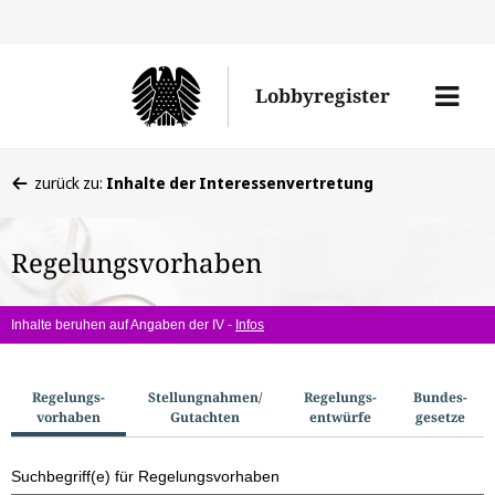
Direkt
Direk
zu
zum
Men
Lobbyregister
den
Inhal
öffne
Sucherge
Sie
zurück zu:
Inhalte der Interessenvertretung
befinden
sich
Regelungsvorhaben
hier:
Inhalte beruhen auf Angaben der IV -
Infos
S
Regelungs­
Stellungnahmen/​
Regelungs­
Bundes­
vorhaben
Gutachten
entwürfe
gesetze
u
c
Suchbegriff(e) für Regelungsvorhaben