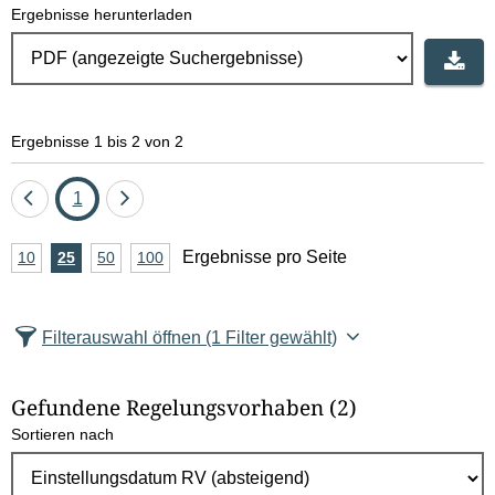
Ergebnisse herunterladen
Ergebnisse 1 bis 2 von 2
Eine
Seite
Eine
1
Seite
Seite
A
Ergebnisse pro Seite
10
Ergebnisse
25
Ergebnisse
50
Ergebnisse
100
Ergebnisse
zurück
vor
n
pro
pro
pro
pro
Seite
Seite
Seite
Seite
z
Filterauswahl öffnen
(1 Filter gewählt)
a
h
Gefundene Regelungsvorhaben
(2)
l
Sortieren nach
E
r