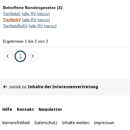
Betroffene Bundesgesetze (3):
TierNebG
[alle RV hierzu]
TierNebV
[alle RV hierzu]
TierNebBußV
[alle RV hierzu]
Ergebnisse 1 bis 2 von 2
Eine
Seite
Eine
1
Seite
Seite
zurück
vor
Sie
zurück zu:
Inhalte der Interessenvertretung
befinden
sich
hier:
Interne
Hilfe
Kontakt
Newsletter
Links
Barrierefreiheit
Datenschutz
Inhalte melden
Impressum