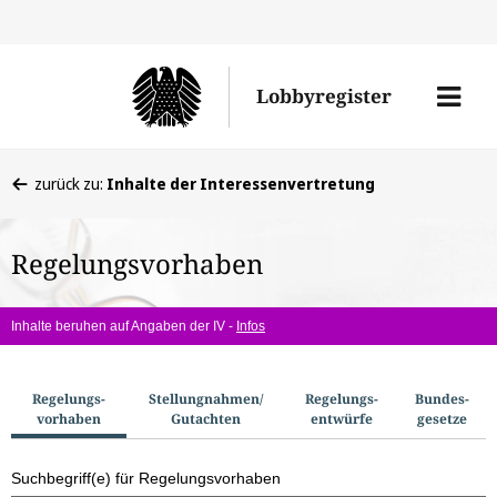
Direkt
Direk
zu
zum
Men
Lobbyregister
den
Inhal
öffne
Sucherge
Sie
zurück zu:
Inhalte der Interessenvertretung
befinden
sich
Regelungsvorhaben
hier:
Inhalte beruhen auf Angaben der IV -
Infos
S
Regelungs­
Stellungnahmen/​
Regelungs­
Bundes­
vorhaben
Gutachten
entwürfe
gesetze
u
c
Suchbegriff(e) für Regelungsvorhaben