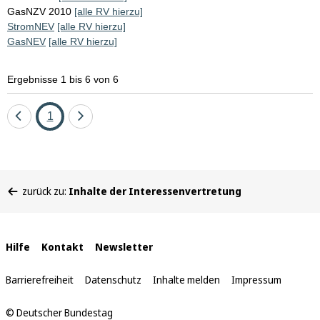
GasNZV 2010
[alle RV hierzu]
StromNEV
[alle RV hierzu]
GasNEV
[alle RV hierzu]
Ergebnisse 1 bis 6 von 6
Eine
Seite
Eine
1
Seite
Seite
zurück
vor
Sie
zurück zu:
Inhalte der Interessenvertretung
befinden
sich
hier:
Interne
Hilfe
Kontakt
Newsletter
Links
Barrierefreiheit
Datenschutz
Inhalte melden
Impressum
© Deutscher Bundestag