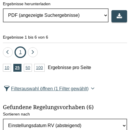
Ergebnisse herunterladen
Ergebnisse 1 bis 6 von 6
Eine
Seite
Eine
1
Seite
Seite
A
Ergebnisse pro Seite
10
Ergebnisse
25
Ergebnisse
50
Ergebnisse
100
Ergebnisse
zurück
vor
n
pro
pro
pro
pro
Seite
Seite
Seite
Seite
z
Filterauswahl öffnen
(1 Filter gewählt)
a
h
Gefundene Regelungsvorhaben
(6)
l
Sortieren nach
E
r