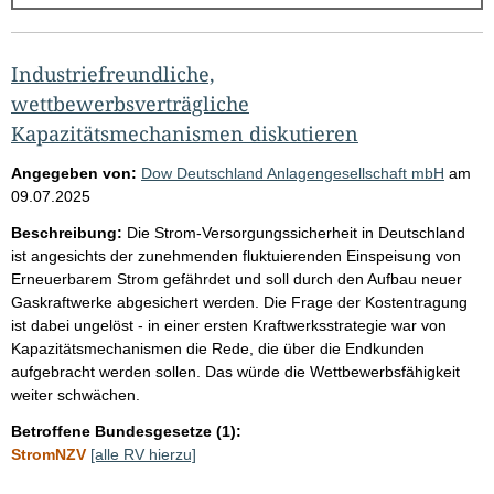
g
e
b
Industriefreundliche,
n
wettbewerbsverträgliche
i
Kapazitätsmechanismen diskutieren
s
Angegeben von:
Dow Deutschland Anlagengesellschaft mbH
am
s
09.07.2025
e
Beschreibung:
Die Strom-Versorgungssicherheit in Deutschland
p
ist angesichts der zunehmenden fluktuierenden Einspeisung von
Erneuerbarem Strom gefährdet und soll durch den Aufbau neuer
r
Gaskraftwerke abgesichert werden. Die Frage der Kostentragung
o
ist dabei ungelöst - in einer ersten Kraftwerksstrategie war von
S
Kapazitätsmechanismen die Rede, die über die Endkunden
aufgebracht werden sollen. Das würde die Wettbewerbsfähigkeit
e
weiter schwächen.
i
Betroffene Bundesgesetze (1):
t
StromNZV
[alle RV hierzu]
e