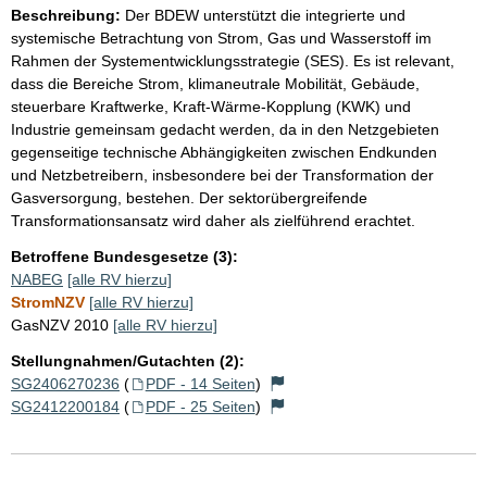
Beschreibung:
Der BDEW unterstützt die integrierte und
systemische Betrachtung von Strom, Gas und Wasserstoff im
Rahmen der Systementwicklungsstrategie (SES). Es ist relevant,
dass die Bereiche Strom, klimaneutrale Mobilität, Gebäude,
steuerbare Kraftwerke, Kraft-Wärme-Kopplung (KWK) und
Industrie gemeinsam gedacht werden, da in den Netzgebieten
gegenseitige technische Abhängigkeiten zwischen Endkunden
und Netzbetreibern, insbesondere bei der Transformation der
Gasversorgung, bestehen. Der sektorübergreifende
Transformationsansatz wird daher als zielführend erachtet.
Betroffene Bundesgesetze (3):
NABEG
[alle RV hierzu]
StromNZV
[alle RV hierzu]
GasNZV 2010
[alle RV hierzu]
Stellungnahmen/Gutachten (2):
SG2406270236
(
PDF - 14 Seiten
)
SG2412200184
(
PDF - 25 Seiten
)