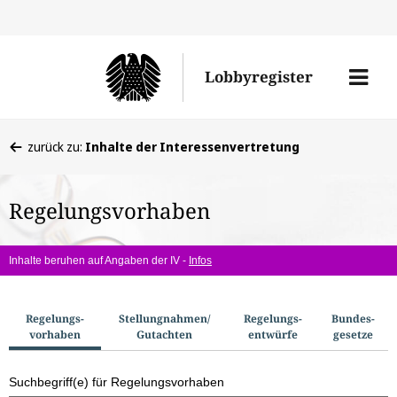
Direkt
Direk
zu
zum
Men
Lobbyregister
den
Inhal
öffne
Sucherge
Sie
zurück zu:
Inhalte der Interessenvertretung
befinden
sich
Regelungsvorhaben
hier:
Inhalte beruhen auf Angaben der IV -
Infos
S
Regelungs­
Stellungnahmen/​
Regelungs­
Bundes­
vorhaben
Gutachten
entwürfe
gesetze
u
c
Suchbegriff(e) für Regelungsvorhaben