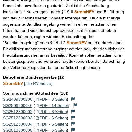
Konsultationsverfahren gestartet. Ziel ist die Abschaffung
individueller Netzentgelte nach § 19 II
StromNEV
und Einführung
von flexibilitätsbasierten Sondernetzentgelten. Da die bisherige
sogenannte Bandlastregelung weiterhin einen netzdienlichen
Effekt hat und viele Industrieprozesse nicht flexibel betrieben
werden können, regen wir eine Beibehaltung der
"Bandlastregelung" nach § 19 II 2
StromNEV
an, die durch einen
Flexibilisierungstatbestand ergänzt werden soll, der das bisherige
Flexibilisierungshemmnis beseitigt. Konkret sollen netzdienliche
Leistungsspitzen und Verbrauchsreduktionen bei der Berechnung
der Vollbenutzungsstunden unberücksichtigt bleiben.
Betroffene Bundesgesetze (1):
StromNEV
[alle RV hierzu]
Stellungnahmen/Gutachten (10):
SG2409300206
(
PDF - 3 Seiten
)
SG2506300046
(
PDF - 14 Seiten
)
SG2512300002
(
PDF - 6 Seiten
)
SG2512300003
(
PDF - 6 Seiten
)
SG2512300004
(
PDF - 6 Seiten
)
SG2512300005
(
PDF - 6 Seiten
)