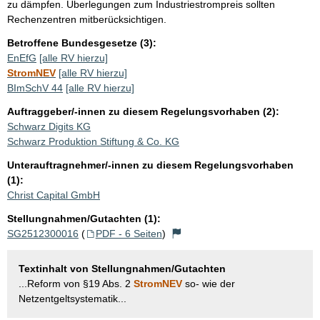
zu dämpfen. Überlegungen zum Industriestrompreis sollten
Rechenzentren mitberücksichtigen.
Betroffene Bundesgesetze (3):
EnEfG
[alle RV hierzu]
StromNEV
[alle RV hierzu]
BImSchV 44
[alle RV hierzu]
Auftraggeber/-innen zu diesem Regelungsvorhaben (2):
Schwarz Digits KG
Schwarz Produktion Stiftung & Co. KG
Unterauftragnehmer/-innen zu diesem Regelungsvorhaben
(1):
Christ Capital GmbH
Stellungnahmen/Gutachten (1):
SG2512300016
(
PDF - 6 Seiten
)
Textinhalt von Stellungnahmen/Gutachten
...Reform von §19 Abs. 2
StromNEV
so- wie der
Netzentgeltsystematik...