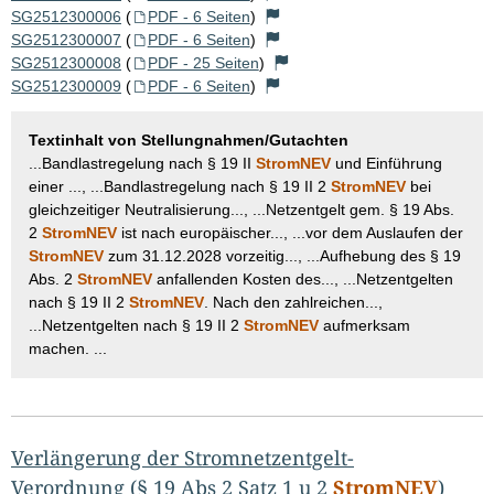
SG2512300006
(
PDF - 6 Seiten
)
SG2512300007
(
PDF - 6 Seiten
)
SG2512300008
(
PDF - 25 Seiten
)
SG2512300009
(
PDF - 6 Seiten
)
Textinhalt von Stellungnahmen/Gutachten
...Bandlastregelung nach § 19 II
StromNEV
und Einführung
einer ..., ...Bandlastregelung nach § 19 II 2
StromNEV
bei
gleichzeitiger Neutralisierung..., ...Netzentgelt gem. § 19 Abs.
2
StromNEV
ist nach europäischer..., ...vor dem Auslaufen der
StromNEV
zum 31.12.2028 vorzeitig..., ...Aufhebung des § 19
Abs. 2
StromNEV
anfallenden Kosten des..., ...Netzentgelten
nach § 19 II 2
StromNEV
. Nach den zahlreichen...,
...Netzentgelten nach § 19 II 2
StromNEV
aufmerksam
machen. ...
Verlängerung der Stromnetzentgelt-
Verordnung (§ 19 Abs 2 Satz 1 u 2
StromNEV
)