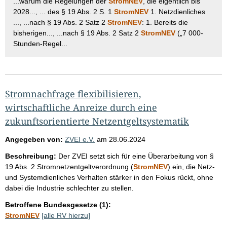
...warum die Regelungen der
StromNEV
, die eigentlich bis
2028..., ... des § 19 Abs. 2 S. 1
StromNEV
1. Netzdienliches
..., ...nach § 19 Abs. 2 Satz 2
StromNEV
: 1. Bereits die
bisherigen..., ...nach § 19 Abs. 2 Satz 2
StromNEV
(„7 000-
Stunden-Regel...
Stromnachfrage flexibilisieren,
wirtschaftliche Anreize durch eine
zukunftsorientierte Netzentgeltsystematik
Angegeben von:
ZVEI e.V.
am
28.06.2024
Beschreibung:
Der ZVEI setzt sich für eine Überarbeitung von §
19 Abs. 2 Stromnetzentgeltverordnung (
StromNEV
) ein, die Netz-
und Systemdienliches Verhalten stärker in den Fokus rückt, ohne
dabei die Industrie schlechter zu stellen.
Betroffene Bundesgesetze (1):
StromNEV
[alle RV hierzu]