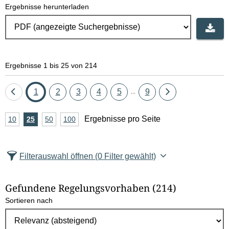
Ergebnisse herunterladen
Ergebnisse 1 bis 25 von 214
Eine
Seite
Seite
Seite
Seite
Seite
Seite
Eine
1
2
3
4
5
9
...
Seite
Seite
A
Ergebnisse pro Seite
10
Ergebnisse
25
Ergebnisse
50
Ergebnisse
100
Ergebnisse
zurück
vor
n
pro
pro
pro
pro
Seite
Seite
Seite
Seite
z
Filterauswahl öffnen
(0 Filter gewählt)
a
h
Gefundene Regelungsvorhaben
(214)
l
Sortieren nach
E
r