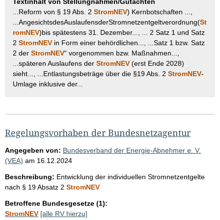
Textinhalt von Stellungnahmen/Gutachten
...Reform von § 19 Abs. 2
StromNEV
) Kernbotschaften ...,
...AngesichtsdesAuslaufensderStromnetzentgeltverordnung(
St
romNEV
)bis spätestens 31. Dezember..., ... 2 Satz 1 und Satz
2
StromNEV
in Form einer behördlichen..., ...Satz 1 bzw. Satz
2 der
StromNEV
“ vorgenommen bzw. Maßnahmen...,
...späteren Auslaufens der
StromNEV
(erst Ende 2028)
sieht..., ...Entlastungsbeträge über die §19 Abs. 2
StromNEV
-
Umlage inklusive der...
Regelungsvorhaben der Bundesnetzagentur
Angegeben von:
Bundesverband der Energie-Abnehmer e. V.
(VEA)
am
16.12.2024
Beschreibung:
Entwicklung der individuellen Stromnetzentgelte
nach § 19 Absatz 2
StromNEV
Betroffene Bundesgesetze (1):
StromNEV
[alle RV hierzu]