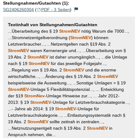
Stellungnahmen/Gutachten (1):
SG2406260304
(
PDF - 3 Seiten
)
Textinhalt von Stellungnahmen/Gutachten
...Überarbeitung des § 19
StromNEV
nötig Warum die 7000...,
...Stromnetzentgeltverordnung (
StromNEV
) können
Letztverbraucher..., ...Netzentgelten nach §19 Abs. 2
StromNEV
waren Kernenergie und..., ...Überarbeitung von §
19 Abs. 2
StromNEV
ist daher unumgänglich..., ...die Umlage
nach § 19
StromNEV
für das jeweilige Folgejahr...,
...Regelung von § 19 Abs. 2
StromNEV
und die enorme
wirtschaftliche..., ...Änderung des § 19 Abs. 2
StromNEV
beispielsweise die Ausweitung..., ...Sonstige Umlagen > § 19
StromNEV
-Umlage 5 Flexibilitätspotenzial..., ... Entwicklung
der §19
StromNev
-Umlage Hinweise zur..., ... Jahr 2012-
2013: § 19
StromNEV
-Umlage für Letztverbrauchskategorie...,
...- Jahre ab 2014: § 19
StromNEV
-Umlage für
Letztverbrauchskategorie..., ...Entlastungssystematik nach §
19 Abs. 2
StromNEV
sollte zeitnah in zentralen...,
...Netznutzungsentgelt nach § 19 Abs. 2
StromNEV
in
Anspruch nehmen, die...