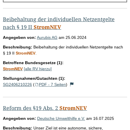
g
e
b
Beibehaltung der individuellen Netzentgelte
n
nach § 19 II
StromNEV
i
Angegeben von:
Aurubis AG
am
25.06.2024
s
Beschreibung:
Beibehaltung der individuellen Netzentgelte nach
s
§ 19 II
StromNEV
.
e
Betroffene Bundesgesetze (1):
p
StromNEV
[alle RV hierzu]
r
Stellungnahmen/Gutachten (1):
o
SG2406210226
(
PDF - 7 Seiten
)
S
e
i
Reform des §19 Abs. 2
StromNEV
t
Angegeben von:
Deutsche Umwelthilfe e.V.
am
16.07.2025
e
Beschreibung:
Unser Ziel ist eine autonome, sichere,