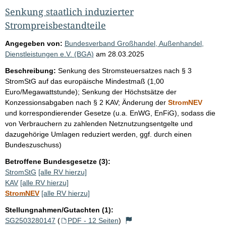
Senkung staatlich induzierter
Strompreisbestandteile
Angegeben von:
Bundesverband Großhandel, Außenhandel,
Dienstleistungen e.V. (BGA)
am
28.03.2025
Beschreibung:
Senkung des Stromsteuersatzes nach § 3
StromStG auf das europäische Mindestmaß (1,00
Euro/Megawattstunde); Senkung der Höchstsätze der
Konzessionsabgaben nach § 2 KAV; Änderung der
StromNEV
und korrespondierender Gesetze (u.a. EnWG, EnFiG), sodass die
von Verbrauchern zu zahlenden Netznutzungsentgelte und
dazugehörige Umlagen reduziert werden, ggf. durch einen
Bundeszuschuss)
Betroffene Bundesgesetze (3):
StromStG
[alle RV hierzu]
KAV
[alle RV hierzu]
StromNEV
[alle RV hierzu]
Stellungnahmen/Gutachten (1):
SG2503280147
(
PDF - 12 Seiten
)