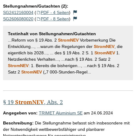
Stellungnahmen/Gutachten (2):
SG2412160004
(
PDF - 4 Seiten
)
SG2606080020
(
PDF - 8 Seiten
)
Textinhalt von Stellungnahmen/Gutachten
...Reform von § 19 Abs. 2
StromNEV
Vorbemerkung Die
Entwicklung..., ...warum die Regelungen der
StromNEV
, die
eigentlich bis 2028..., ... des § 19 Abs. 2 S. 1
StromNEV
1.
Netzdienliches Verhalten..., ...nach § 19 Abs. 2 Satz 2
StromNEV
: 1. Bereits die bisherigen..., ...nach § 19 Abs. 2
Satz 2
StromNEV
(„7 000-Stunden-Regel...
§ 19
StromNEV
, Abs. 2
Angegeben von:
TRIMET Aluminium SE
am
24.06.2024
Beschreibung:
Die Stellungnahme befasst sich insbesondere mit
der Notwendigkeit wettbewerbsfähiger und planbarer
Netzentgeltregelungen für energieintensive