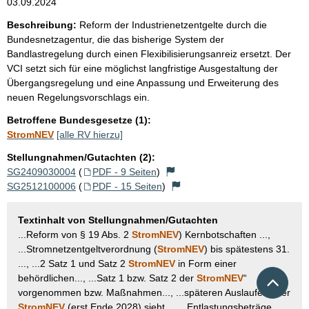
03.09.2024
Beschreibung:
Reform der Industrienetzentgelte durch die
Bundesnetzagentur, die das bisherige System der
Bandlastregelung durch einen Flexibilisierungsanreiz ersetzt. Der
VCI setzt sich für eine möglichst langfristige Ausgestaltung der
Übergangsregelung und eine Anpassung und Erweiterung des
neuen Regelungsvorschlags ein.
Betroffene Bundesgesetze (1):
StromNEV
[alle RV hierzu]
Stellungnahmen/Gutachten (2):
SG2409030004
(
PDF - 9 Seiten
)
SG2512100006
(
PDF - 15 Seiten
)
Textinhalt von Stellungnahmen/Gutachten
...Reform von § 19 Abs. 2
StromNEV
) Kernbotschaften ...,
...Stromnetzentgeltverordnung (
StromNEV
) bis spätestens 31.
..., ...2 Satz 1 und Satz 2
StromNEV
in Form einer
Nach 
behördlichen..., ...Satz 1 bzw. Satz 2 der
StromNEV
“
vorgenommen bzw. Maßnahmen..., ...späteren Auslaufens der
StromNEV
(erst Ende 2028) sieht..., ...Entlastungsbeträge