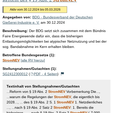
Aktiv vom 30.12.2024 bis 05.03.2026
Angegeben von:
BDG - Bundesverband der Deutschen
Gießerei-Industrie e. V.
am
30.12.2024
Beschreibung:
Der BDG setzt sich zusammen mit dem Bündnis
Faire Energiewende dafür ein, dass die bisherigen
Entlastungsmöglichkeiten bei atypischer Netznutzung und bei der
sog. Bandabnahme im Kern erhalten bleiben.
Betroffene Bundesgesetze (1):
StromNEV
[alle RV hierzu]
Stellungnahmen/Gutachten (1):
SG2412300012
(
PDF - 4 Seiten
)
Textinhalt von Stellungnahmen/Gutachten
...Reform von § 19 Abs. 2
StromNEV
Vorbemerkung Die...,
...warum die Regelungen der
StromNEV
, die eigentlich bis
2028..., ... des § 19 Abs. 2 S. 1
StromNEV
1. Netzdienliches
..., ...nach § 19 Abs. 2 Satz 2
StromNEV
: 1. Bereits die
bisherigen..., ...nach § 19 Abs. 2 Satz 2
StromNEV
(„7 000-