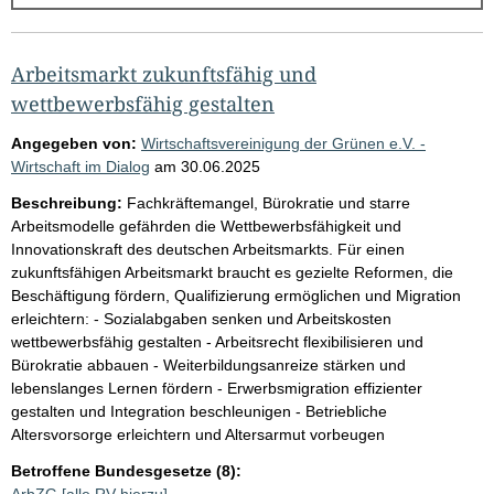
g
e
b
Arbeitsmarkt zukunftsfähig und
n
wettbewerbsfähig gestalten
i
Angegeben von:
Wirtschaftsvereinigung der Grünen e.V. -
s
Wirtschaft im Dialog
am
30.06.2025
s
Beschreibung:
Fachkräftemangel, Bürokratie und starre
e
Arbeitsmodelle gefährden die Wettbewerbsfähigkeit und
Innovationskraft des deutschen Arbeitsmarkts. Für einen
p
zukunftsfähigen Arbeitsmarkt braucht es gezielte Reformen, die
r
Beschäftigung fördern, Qualifizierung ermöglichen und Migration
o
erleichtern: - Sozialabgaben senken und Arbeitskosten
wettbewerbsfähig gestalten - Arbeitsrecht flexibilisieren und
S
Bürokratie abbauen - Weiterbildungsanreize stärken und
e
lebenslanges Lernen fördern - Erwerbsmigration effizienter
i
gestalten und Integration beschleunigen - Betriebliche
Altersvorsorge erleichtern und Altersarmut vorbeugen
t
e
Betroffene Bundesgesetze (8):
ArbZG
[alle RV hierzu]