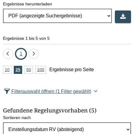
Ergebnisse herunterladen
Ergebnisse 1 bis 5 von 5
Eine
Seite
Eine
1
Seite
Seite
A
Ergebnisse pro Seite
10
Ergebnisse
25
Ergebnisse
50
Ergebnisse
100
Ergebnisse
zurück
vor
n
pro
pro
pro
pro
Seite
Seite
Seite
Seite
z
Filterauswahl öffnen
(1 Filter gewählt)
a
h
Gefundene Regelungsvorhaben
(5)
l
Sortieren nach
E
r