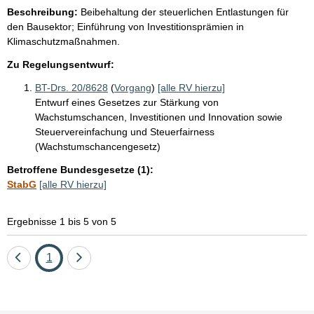
Beschreibung:
Beibehaltung der steuerlichen Entlastungen für
den Bausektor; Einführung von Investitionsprämien in
Klimaschutzmaßnahmen.
Zu Regelungsentwurf:
BT-Drs. 20/8628
(
Vorgang
)
[alle RV hierzu]
Entwurf eines Gesetzes zur Stärkung von
Wachstumschancen, Investitionen und Innovation sowie
Steuervereinfachung und Steuerfairness
(Wachstumschancengesetz)
Betroffene Bundesgesetze (1):
StabG
[alle RV hierzu]
Ergebnisse 1 bis 5 von 5
Eine
Seite
Eine
1
Seite
Seite
zurück
vor