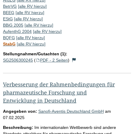
BetrVG
[alle RV hierzu]
BEEG
[alle RV hierzu]
EStG
[alle RV hierzu]
BBiG 2005
[alle RV hierzu]
AufenthG 2004
[alle RV hierzu]
BQFG
[alle RV hierzu]
StabG
[alle RV hierzu]
Stellungnahmen/Gutachten (1):
SG2506300245
(
PDF - 2 Seiten
)
Verbesserung der Rahmenbedingungen für
pharmazeutische Forschung und
Entwicklung in Deutschland
Angegeben von:
Sanofi-Aventis Deutschland GmbH
am
07.02.2025
Beschreibung:
Im internationalen Wettbewerb sind andere
Standorte attraktiver für pharmazeutische Forschung und