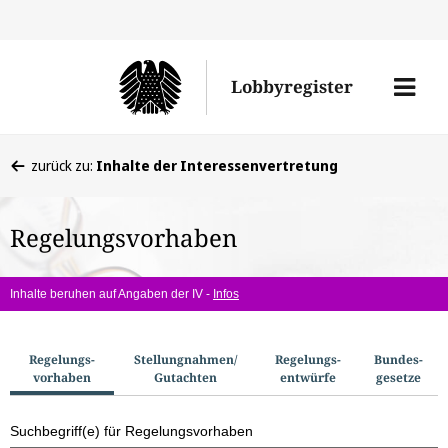
Direkt
Direk
zu
zum
Men
Lobbyregister
den
Inhal
öffne
Sucherge
Sie
zurück zu:
Inhalte der Interessenvertretung
befinden
sich
Regelungsvorhaben
hier:
Inhalte beruhen auf Angaben der IV -
Infos
S
Regelungs­
Stellungnahmen/​
Regelungs­
Bundes­
vorhaben
Gutachten
entwürfe
gesetze
u
c
Suchbegriff(e) für Regelungsvorhaben