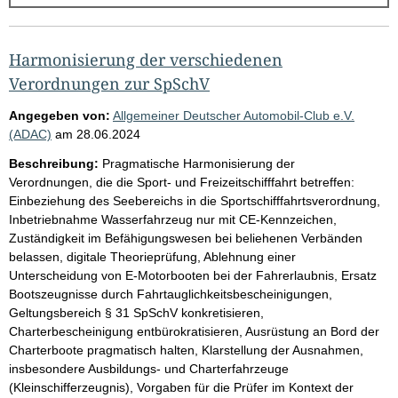
g
e
b
Harmonisierung der verschiedenen
n
Verordnungen zur SpSchV
i
Angegeben von:
Allgemeiner Deutscher Automobil-Club e.V.
s
(ADAC)
am
28.06.2024
s
Beschreibung:
Pragmatische Harmonisierung der
e
Verordnungen, die die Sport- und Freizeitschifffahrt betreffen:
Einbeziehung des Seebereichs in die Sportschifffahrtsverordnung,
p
Inbetriebnahme Wasserfahrzeug nur mit CE-Kennzeichen,
r
Zuständigkeit im Befähigungswesen bei beliehenen Verbänden
o
belassen, digitale Theorieprüfung, Ablehnung einer
Unterscheidung von E-Motorbooten bei der Fahrerlaubnis, Ersatz
S
Bootszeugnisse durch Fahrtauglichkeitsbescheinigungen,
e
Geltungsbereich § 31 SpSchV konkretisieren,
i
Charterbescheinigung entbürokratisieren, Ausrüstung an Bord der
Charterboote pragmatisch halten, Klarstellung der Ausnahmen,
t
insbesondere Ausbildungs- und Charterfahrzeuge
e
(Kleinschifferzeugnis), Vorgaben für die Prüfer im Kontext der