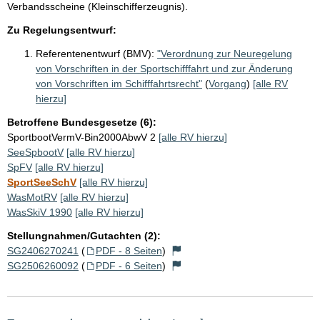
Verbandsscheine (Kleinschifferzeugnis).
Zu Regelungsentwurf:
Referentenentwurf (BMV):
"Verordnung zur Neuregelung
von Vorschriften in der Sportschifffahrt und zur Änderung
von Vorschriften im Schifffahrtsrecht"
(
Vorgang
)
[alle RV
hierzu]
Betroffene Bundesgesetze (6):
SportbootVermV-Bin2000AbwV 2
[alle RV hierzu]
SeeSpbootV
[alle RV hierzu]
SpFV
[alle RV hierzu]
SportSeeSchV
[alle RV hierzu]
WasMotRV
[alle RV hierzu]
WasSkiV 1990
[alle RV hierzu]
Stellungnahmen/Gutachten (2):
SG2406270241
(
PDF - 8 Seiten
)
SG2506260092
(
PDF - 6 Seiten
)