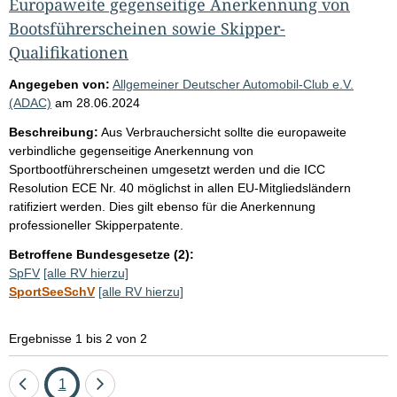
Europaweite gegenseitige Anerkennung von
Bootsführerscheinen sowie Skipper-
Qualifikationen
Angegeben von:
Allgemeiner Deutscher Automobil-Club e.V.
(ADAC)
am
28.06.2024
Beschreibung:
Aus Verbrauchersicht sollte die europaweite
verbindliche gegenseitige Anerkennung von
Sportbootführerscheinen umgesetzt werden und die ICC
Resolution ECE Nr. 40 möglichst in allen EU-Mitgliedsländern
ratifiziert werden. Dies gilt ebenso für die Anerkennung
professioneller Skipperpatente.
Betroffene Bundesgesetze (2):
SpFV
[alle RV hierzu]
SportSeeSchV
[alle RV hierzu]
Ergebnisse 1 bis 2 von 2
Eine
Seite
Eine
1