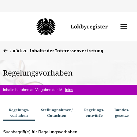
Direkt
Direk
zu
zum
Men
Lobbyregister
den
Inhal
öffne
Sucherge
Sie
zurück zu:
Inhalte der Interessenvertretung
befinden
sich
Regelungsvorhaben
hier:
Inhalte beruhen auf Angaben der IV -
Infos
S
Regelungs­
Stellungnahmen/​
Regelungs­
Bundes­
vorhaben
Gutachten
entwürfe
gesetze
u
c
Suchbegriff(e) für Regelungsvorhaben