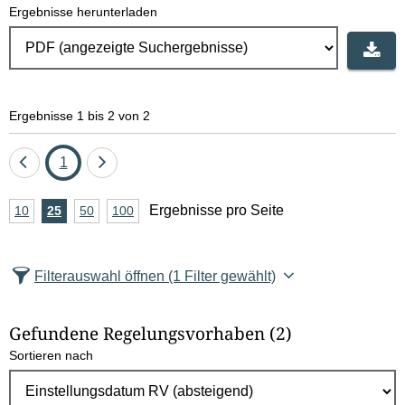
Ergebnisse herunterladen
Ergebnisse 1 bis 2 von 2
Eine
Seite
Eine
1
Seite
Seite
A
Ergebnisse pro Seite
10
Ergebnisse
25
Ergebnisse
50
Ergebnisse
100
Ergebnisse
zurück
vor
n
pro
pro
pro
pro
Seite
Seite
Seite
Seite
z
Filterauswahl öffnen
(1 Filter gewählt)
a
h
Gefundene Regelungsvorhaben
(2)
l
Sortieren nach
E
r