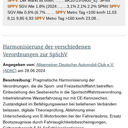
SPFV
: Der Markt ist offen, ..., ...BK10-23-0400_E): SPNV
SPFV
SGV Alle 1,8% (2024:..., ...3,1% 2,1% 2,2% SPNV
SPFV
SGV Alle 0,6% (6,7%..., ...
SPFV
Metro Tag <100 km/h 11,03
8,11 9,85 6,93
SPFV
Metro Tag >160 km/h 23,08...
Harmonisierung der verschiedenen
Verordnungen zur SpSchV
Angegeben von:
Allgemeiner Deutscher Automobil-Club e.V.
(ADAC)
am
28.06.2024
Beschreibung:
Pragmatische Harmonisierung der
Verordnungen, die die Sport- und Freizeitschifffahrt betreffen:
Einbeziehung des Seebereichs in die Sportschifffahrtsverordnung,
Inbetriebnahme Wasserfahrzeug nur mit CE-Kennzeichen,
Zuständigkeit im Befähigungswesen bei beliehenen Verbänden
belassen, digitale Theorieprüfung, Ablehnung einer
Unterscheidung von E-Motorbooten bei der Fahrerlaubnis, Ersatz
Bootszeugnisse durch Fahrtauglichkeitsbescheinigungen,
Geltungsbereich § 31 SpSchV konkretisieren,