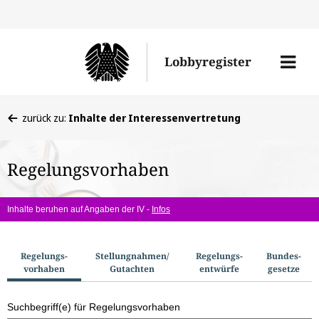
Direkt
Direk
zu
zum
Men
Lobbyregister
den
Inhal
öffne
Sucherge
Sie
zurück zu:
Inhalte der Interessenvertretung
befinden
sich
Regelungsvorhaben
hier:
Inhalte beruhen auf Angaben der IV -
Infos
S
Regelungs­
Stellungnahmen/​
Regelungs­
Bundes­
vorhaben
Gutachten
entwürfe
gesetze
u
c
Suchbegriff(e) für Regelungsvorhaben