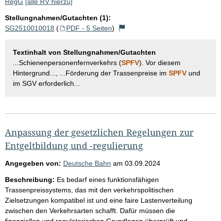
RegG
[alle RV hierzu]
Stellungnahmen/Gutachten (1):
SG2510010018
(
PDF - 5 Seiten
)
Textinhalt von Stellungnahmen/Gutachten
...Schienenpersonenfernverkehrs (
SPFV
). Vor diesem
Hintergrund..., ...Förderung der Trassenpreise im
SPFV
und
im SGV erforderlich...
Anpassung der gesetzlichen Regelungen zur
Entgeltbildung und -regulierung
Angegeben von:
Deutsche Bahn
am
03.09.2024
Beschreibung:
Es bedarf eines funktionsfähigen
Trassenpreissystems, das mit den verkehrspolitischen
Zielsetzungen kompatibel ist und eine faire Lastenverteilung
zwischen den Verkehrsarten schafft. Dafür müssen die
finanziellen und regulatorischen Grundlagen überprüft und