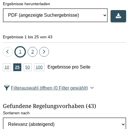
Ergebnisse herunterladen
Ergebnisse 1 bis 25 von 43
Eine
Seite
Seite
Eine
1
2
Seite
Seite
A
Ergebnisse pro Seite
10
Ergebnisse
25
Ergebnisse
50
Ergebnisse
100
Ergebnisse
zurück
vor
n
pro
pro
pro
pro
Seite
Seite
Seite
Seite
z
Filterauswahl öffnen
(0 Filter gewählt)
a
h
Gefundene Regelungsvorhaben
(43)
l
Sortieren nach
E
r