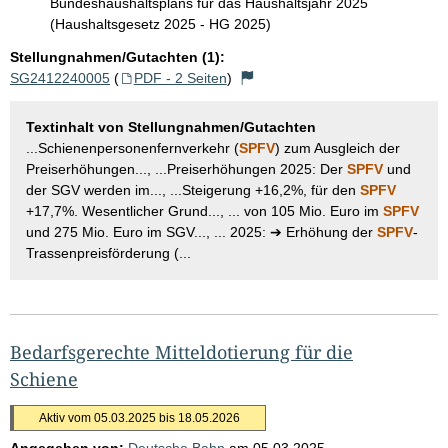
Bundeshaushaltsplans für das Haushaltsjahr 2025
(Haushaltsgesetz 2025 - HG 2025)
Stellungnahmen/Gutachten (1):
SG2412240005
(
PDF - 2 Seiten
)
Textinhalt von Stellungnahmen/Gutachten
...Schienenpersonenfernverkehr (
SPFV
) zum Ausgleich der
Preiserhöhungen..., ...Preiserhöhungen 2025: Der
SPFV
und
der SGV werden im..., ...Steigerung +16,2%, für den
SPFV
+17,7%. Wesentlicher Grund..., ... von 105 Mio. Euro im
SPFV
und 275 Mio. Euro im SGV..., ... 2025: ➔ Erhöhung der
SPFV
-
Trassenpreisförderung (...
Bedarfsgerechte Mitteldotierung für die
Schiene
Aktiv vom 05.03.2025 bis 18.05.2026
Angegeben von:
Deutsche Bahn
am
05.03.2025