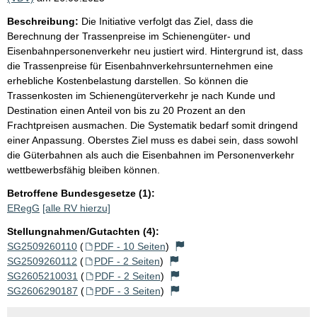
Beschreibung:
Die Initiative verfolgt das Ziel, dass die
Berechnung der Trassenpreise im Schienengüter- und
Eisenbahnpersonenverkehr neu justiert wird. Hintergrund ist, dass
die Trassenpreise für Eisenbahnverkehrsunternehmen eine
erhebliche Kostenbelastung darstellen. So können die
Trassenkosten im Schienengüterverkehr je nach Kunde und
Destination einen Anteil von bis zu 20 Prozent an den
Frachtpreisen ausmachen. Die Systematik bedarf somit dringend
einer Anpassung. Oberstes Ziel muss es dabei sein, dass sowohl
die Güterbahnen als auch die Eisenbahnen im Personenverkehr
wettbewerbsfähig bleiben können.
Betroffene Bundesgesetze (1):
ERegG
[alle RV hierzu]
Stellungnahmen/Gutachten (4):
SG2509260110
(
PDF - 10 Seiten
)
SG2509260112
(
PDF - 2 Seiten
)
SG2605210031
(
PDF - 2 Seiten
)
SG2606290187
(
PDF - 3 Seiten
)