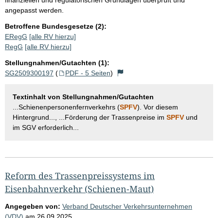
angepasst werden.
Betroffene Bundesgesetze (2):
ERegG
[alle RV hierzu]
RegG
[alle RV hierzu]
Stellungnahmen/Gutachten (1):
SG2509300197
(
PDF - 5 Seiten
)
Textinhalt von Stellungnahmen/Gutachten
...Schienenpersonenfernverkehrs (
SPFV
). Vor diesem
Hintergrund..., ...Förderung der Trassenpreise im
SPFV
und
im SGV erforderlich...
Reform des Trassenpreissystems im
Eisenbahnverkehr (Schienen-Maut)
Angegeben von:
Verband Deutscher Verkehrsunternehmen
(VDV)
am
26.09.2025