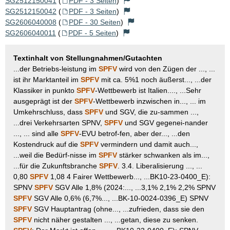
SG2512150041
(
PDF - 3 Seiten
)
SG2512150042
(
PDF - 3 Seiten
)
SG2606040008
(
PDF - 30 Seiten
)
SG2606040011
(
PDF - 5 Seiten
)
Textinhalt von Stellungnahmen/Gutachten
...der Betriebs-leistung im
SPFV
wird von den Zügen der ..., ...
ist ihr Marktanteil im
SPFV
mit ca. 5%1 noch äußerst..., ...der
Klassiker in punkto
SPFV
-Wettbewerb ist Italien...., ...Sehr
ausgeprägt ist der
SPFV
-Wettbewerb inzwischen in..., ... im
Umkehrschluss, dass
SPFV
und SGV, die zu-sammen ...,
...drei Verkehrsarten SPNV,
SPFV
und SGV gegenei-nander
..., ... sind alle
SPFV
-EVU betrof-fen, aber der..., ...den
Kostendruck auf die
SPFV
vermindern und damit auch...,
...weil die Bedürf-nisse im
SPFV
stärker schwanken als im...,
...für die Zukunftsbranche
SPFV
. 3.4. Liberalisierung ..., ...
0,80
SPFV
1,08 4 Fairer Wettbewerb..., ...BK10-23-0400_E):
SPNV
SPFV
SGV Alle 1,8% (2024:..., ...3,1% 2,1% 2,2% SPNV
SPFV
SGV Alle 0,6% (6,7%..., ...BK-10-0024-0396_E) SPNV
SPFV
SGV Hauptantrag (ohne..., ...zufrieden, dass sie den
SPFV
nicht näher gestalten ..., ...getan, diese zu senken.