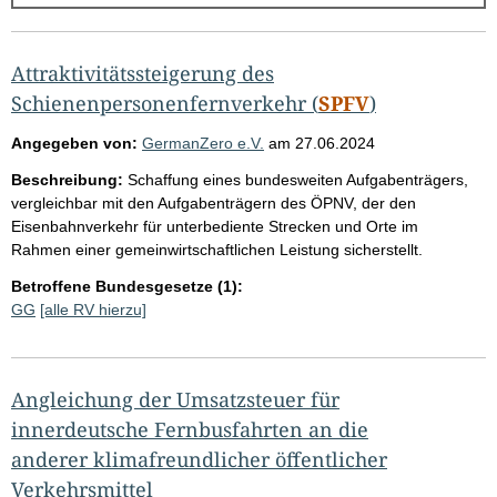
g
e
b
Attraktivitätssteigerung des
n
Schienenpersonenfernverkehr (
SPFV
)
i
Angegeben von:
GermanZero e.V.
am
27.06.2024
s
Beschreibung:
Schaffung eines bundesweiten Aufgabenträgers,
s
vergleichbar mit den Aufgabenträgern des ÖPNV, der den
e
Eisenbahnverkehr für unterbediente Strecken und Orte im
Rahmen einer gemeinwirtschaftlichen Leistung sicherstellt.
p
r
Betroffene Bundesgesetze (1):
GG
[alle RV hierzu]
o
S
e
Angleichung der Umsatzsteuer für
i
innerdeutsche Fernbusfahrten an die
t
anderer klimafreundlicher öffentlicher
e
Verkehrsmittel