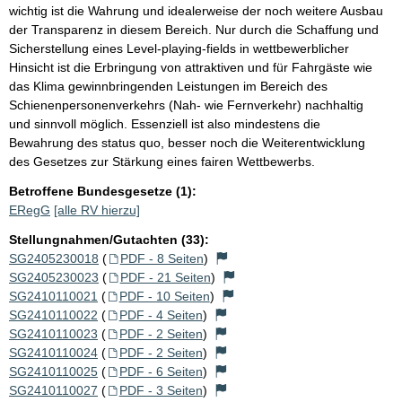
wichtig ist die Wahrung und idealerweise der noch weitere Ausbau
der Transparenz in diesem Bereich. Nur durch die Schaffung und
Sicherstellung eines Level-playing-fields in wettbewerblicher
Hinsicht ist die Erbringung von attraktiven und für Fahrgäste wie
das Klima gewinnbringenden Leistungen im Bereich des
Schienenpersonenverkehrs (Nah- wie Fernverkehr) nachhaltig
und sinnvoll möglich. Essenziell ist also mindestens die
Bewahrung des status quo, besser noch die Weiterentwicklung
des Gesetzes zur Stärkung eines fairen Wettbewerbs.
Betroffene Bundesgesetze (1):
ERegG
[alle RV hierzu]
Stellungnahmen/Gutachten (33):
SG2405230018
(
PDF - 8 Seiten
)
SG2405230023
(
PDF - 21 Seiten
)
SG2410110021
(
PDF - 10 Seiten
)
SG2410110022
(
PDF - 4 Seiten
)
SG2410110023
(
PDF - 2 Seiten
)
SG2410110024
(
PDF - 2 Seiten
)
SG2410110025
(
PDF - 6 Seiten
)
SG2410110027
(
PDF - 3 Seiten
)