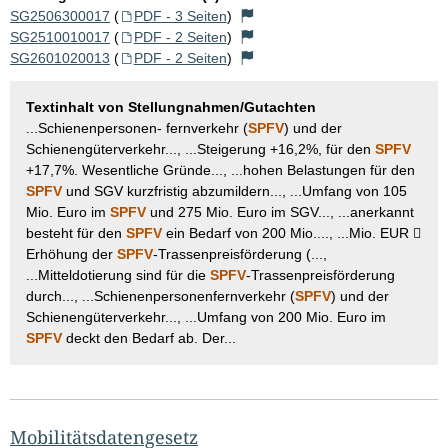
SG2506300017
(
PDF - 3 Seiten
)
SG2510010017
(
PDF - 2 Seiten
)
SG2601020013
(
PDF - 2 Seiten
)
Textinhalt von Stellungnahmen/Gutachten
...Schienenpersonen- fernverkehr (
SPFV
) und der
Schienengüterverkehr..., ...Steigerung +16,2%, für den
SPFV
+17,7%. Wesentliche Gründe..., ...hohen Belastungen für den
SPFV
und SGV kurzfristig abzumildern..., ...Umfang von 105
Mio. Euro im
SPFV
und 275 Mio. Euro im SGV..., ...anerkannt
besteht für den
SPFV
ein Bedarf von 200 Mio...., ...Mio. EUR 
Erhöhung der
SPFV
-Trassenpreisförderung (...,
...Mitteldotierung sind für die
SPFV
-Trassenpreisförderung
durch..., ...Schienenpersonenfernverkehr (
SPFV
) und der
Schienengüterverkehr..., ...Umfang von 200 Mio. Euro im
SPFV
deckt den Bedarf ab. Der...
Mobilitätsdatengesetz