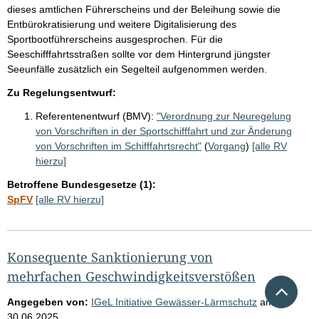
dieses amtlichen Führerscheins und der Beleihung sowie die
Entbürokratisierung und weitere Digitalisierung des
Sportbootführerscheins ausgesprochen. Für die
Seeschifffahrtsstraßen sollte vor dem Hintergrund jüngster
Seeunfälle zusätzlich ein Segelteil aufgenommen werden.
Zu Regelungsentwurf:
Referentenentwurf (BMV):
"Verordnung zur Neuregelung
von Vorschriften in der Sportschifffahrt und zur Änderung
von Vorschriften im Schifffahrtsrecht"
(
Vorgang
)
[alle RV
hierzu]
Betroffene Bundesgesetze (1):
SpFV
[alle RV hierzu]
Konsequente Sanktionierung von
mehrfachen Geschwindigkeitsverstößen
Nach 
Angegeben von:
IGeL Initiative Gewässer-Lärmschutz
am
30.06.2025