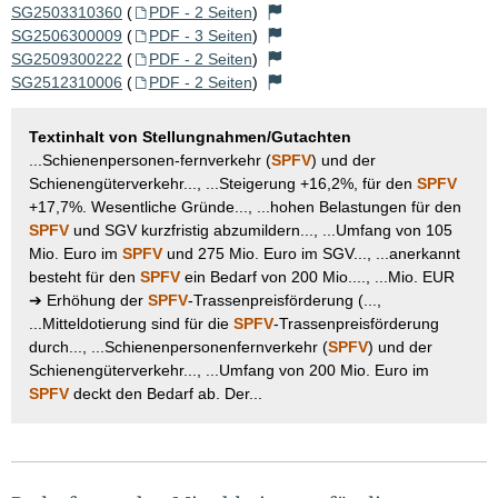
SG2503310360
(
PDF - 2 Seiten
)
SG2506300009
(
PDF - 3 Seiten
)
SG2509300222
(
PDF - 2 Seiten
)
SG2512310006
(
PDF - 2 Seiten
)
Textinhalt von Stellungnahmen/Gutachten
...Schienenpersonen-fernverkehr (
SPFV
) und der
Schienengüterverkehr..., ...Steigerung +16,2%, für den
SPFV
+17,7%. Wesentliche Gründe..., ...hohen Belastungen für den
SPFV
und SGV kurzfristig abzumildern..., ...Umfang von 105
Mio. Euro im
SPFV
und 275 Mio. Euro im SGV..., ...anerkannt
besteht für den
SPFV
ein Bedarf von 200 Mio...., ...Mio. EUR
➔ Erhöhung der
SPFV
-Trassenpreisförderung (...,
...Mitteldotierung sind für die
SPFV
-Trassenpreisförderung
durch..., ...Schienenpersonenfernverkehr (
SPFV
) und der
Schienengüterverkehr..., ...Umfang von 200 Mio. Euro im
SPFV
deckt den Bedarf ab. Der...