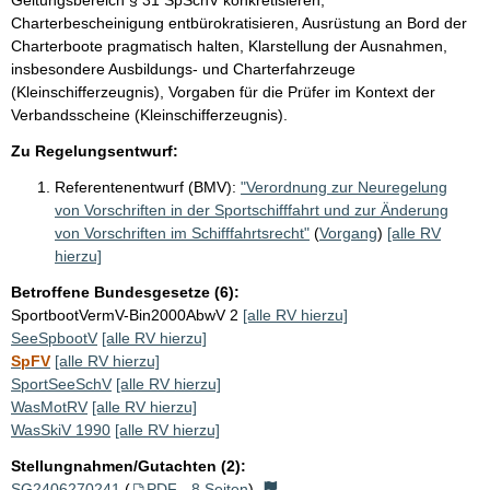
Charterbescheinigung entbürokratisieren, Ausrüstung an Bord der
Charterboote pragmatisch halten, Klarstellung der Ausnahmen,
insbesondere Ausbildungs- und Charterfahrzeuge
(Kleinschifferzeugnis), Vorgaben für die Prüfer im Kontext der
Verbandsscheine (Kleinschifferzeugnis).
Zu Regelungsentwurf:
Referentenentwurf (BMV):
"Verordnung zur Neuregelung
von Vorschriften in der Sportschifffahrt und zur Änderung
von Vorschriften im Schifffahrtsrecht"
(
Vorgang
)
[alle RV
hierzu]
Betroffene Bundesgesetze (6):
SportbootVermV-Bin2000AbwV 2
[alle RV hierzu]
SeeSpbootV
[alle RV hierzu]
SpFV
[alle RV hierzu]
SportSeeSchV
[alle RV hierzu]
WasMotRV
[alle RV hierzu]
WasSkiV 1990
[alle RV hierzu]
Stellungnahmen/Gutachten (2):
SG2406270241
(
PDF - 8 Seiten
)