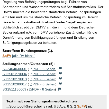
Regelung von Befähigungsprüfungen bzgl. Führen von
Sportbooten und Wassermotorrädern auf Schifffahrtsstraßen. Der
DMYV möchte die bewährten staatlichen Befähigungsprüfungen
erhalten und um die staatliche Befähigungsprüfung im Bereich
Seeschifffahrtsstraßen/Antriebsart "unter Segel" ergänzen.
Schließlich strebt der DMYV an, die ihm und dem Deutschen
Seglerverband e.V. vom BMV verliehene Zuständigkeit für die
Durchführung von Befähigungsprüfungen und Erteilung von
Befähigungszegnissen zu behalten.
Betroffene Bundesgesetze (1):
SpFV
[alle RV hierzu]
Stellungnahmen/Gutachten (5):
SG2404030001
(
PDF - 6 Seiten
)
SG2501270004
(
PDF - 2 Seiten
)
SG2510270018
(
PDF - 6 Seiten
)
SG2510280017
(
PDF - 6 Seiten
)
SG2511130009
(
PDF - 8 Seiten
)
Textinhalt von Stellungnahmen/Gutachten
...Sportbootführerscheins (vgl. § 8 Abs. 8 S. 2
SpFV
) nicht