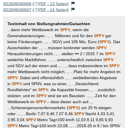
SG2606040006
(
PDF - 13 Seiten
)
SG2606040007
(
PDF - 14 Seiten
)
Textinhalt von Stellungnahmen/Gutachten
...dann mehr Wettbewerb im
SPFV
, wenn die
Generalsanierungen..., ... Millionen und für den
SPFV
gar
keine Förderungen ..., ...SGV) und 105 Mio. Euro (
SPFV
). Das
Ausscheiden der ..., ...müssen konkreter werden
SPFV
Herausforderungen nicht..., ...stellen ••• 2 / 2025 7 im
SPFV
weiterhin Marktführer, ..., ...unterschiedlich zwischen
SPFV
und SGV auf der einen und..., ..., dass insbesondere im
SPFV
mehr Wettbewerb nicht möglich..., ...Platz für mehr Angebot im
SPFV
. Dabei wird offensichtlich..., ...verbleibenden Angebote
in
SPFV
und SPNV, was zu einer..., ...Deutschland-
Rundfahrten“ im
SPFV
, die Kapazität fressen..., ...zusätzlich
stützen; und im
SPFV
sind sie ein Baustein ..., ...Zeit für den
Wettbewerb im
SPFV
– dass dieser auch auf...,
...Schienenpersonenfernverkehr (
SPFV
) um 25 % steigen
oder ..., ...Berlin 7,07 8,46 7,07 8,46
SPFV
Nacht 4,33 3,41
3,95 3,04
SPFV
Metro Tag<100 km/h 11,03 8,11 9,85 6,93
SPFV
Metro Tag>160 km/h 23,08..., ...2018-25 in € / km SPNV