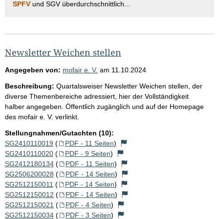
SPFV
und SGV überdurchschnittlich...
Newsletter Weichen stellen
Angegeben von:
mofair e. V.
am
11.10.2024
Beschreibung:
Quartalsweiser Newsletter Weichen stellen, der
diverse Themenbereiche adressiert, hier der Vollständigkeit
halber angegeben. Öffentlich zugänglich und auf der Homepage
des mofair e. V. verlinkt.
Stellungnahmen/Gutachten (10):
SG2410110019
(
PDF - 11 Seiten
)
SG2410110020
(
PDF - 9 Seiten
)
SG2412180134
(
PDF - 11 Seiten
)
SG2506200028
(
PDF - 14 Seiten
)
SG2512150011
(
PDF - 14 Seiten
)
SG2512150012
(
PDF - 14 Seiten
)
SG2512150021
(
PDF - 4 Seiten
)
SG2512150034
(
PDF - 3 Seiten
)