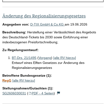
g
e
b
Änderung des Regionalisierungsgesetzes
n
Angegeben von:
D-TIX GmbH & Co.KG
am
19.06.2026
i
Beschreibung:
Herstellung einer Verlässlichkeit des Angebots
s
des Deutschland-Tickets bis 2030 sowie Einführung einer
s
indexbezogenen Preisfortschreibung;
e
Zu Regelungsentwurf:
p
BT-Drs. 21/1495
(
Vorgang
)
[alle RV hierzu]
r
Entwurf eines Elften Gesetzes zur Änderung des
o
Regionalisierungsgesetzes
S
Betroffene Bundesgesetze (1):
e
RegG
[alle RV hierzu]
i
Stellungnahmen/Gutachten (1):
SG2606030031
(
PDF - 4 Seiten
)
t
e