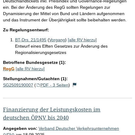
Deutschlandtickets inkl. Preisindex und Governance-Regelungen
ein. Bei der Änderung des RegG sollten Regelungen zur
Dynamisierung der Mittel von Bund und Ländern aufgenommen
und das Instrument der Überjährigkeit sollte beibehalten werden.
Zu Regelungsentwurf:
BT-Drs. 21/1495
(
Vorgang
)
[alle RV hierzu]
Entwurf eines Elften Gesetzes zur Änderung des
Regionalisierungsgesetzes
Betroffene Bundesgesetze (1):
RegG
[alle RV hierzu]
Stellungnahmen/Gutachten (1):
SG2509190007
(
PDF - 3 Seiten
)
Finanzierung der Leistungskosten im
deutschen ÖPNV bis 2040
Angegeben von:
Verband Deutscher Verkehrsunternehmen
(VDV)
am
18.09.2025