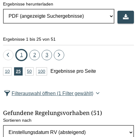
Ergebnisse herunterladen
Ergebnisse 1 bis 25 von 51
Eine
Seite
Seite
Seite
Eine
1
2
3
Seite
Seite
A
Ergebnisse pro Seite
10
Ergebnisse
25
Ergebnisse
50
Ergebnisse
100
Ergebnisse
zurück
vor
n
pro
pro
pro
pro
Seite
Seite
Seite
Seite
z
Filterauswahl öffnen
(1 Filter gewählt)
a
h
Gefundene Regelungsvorhaben
(51)
l
Sortieren nach
E
r