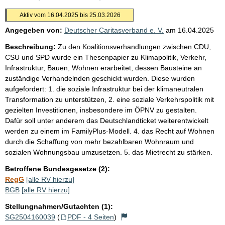
Aktiv vom 16.04.2025 bis 25.03.2026
Angegeben von:
Deutscher Caritasverband e. V.
am
16.04.2025
Beschreibung:
Zu den Koalitionsverhandlungen zwischen CDU,
CSU und SPD wurde ein Thesenpapier zu Klimapolitik, Verkehr,
Infrastruktur, Bauen, Wohnen erarbeitet, dessen Bausteine an
zuständige Verhandelnden geschickt wurden. Diese wurden
aufgefordert: 1. die soziale Infrastruktur bei der klimaneutralen
Transformation zu unterstützen, 2. eine soziale Verkehrspolitik mit
gezielten Investitionen, insbesondere im ÖPNV zu gestalten.
Dafür soll unter anderem das Deutschlandticket weiterentwickelt
werden zu einem im FamilyPlus-Modell. 4. das Recht auf Wohnen
durch die Schaffung von mehr bezahlbaren Wohnraum und
sozialen Wohnungsbau umzusetzen. 5. das Mietrecht zu stärken.
Betroffene Bundesgesetze (2):
RegG
[alle RV hierzu]
BGB
[alle RV hierzu]
Stellungnahmen/Gutachten (1):
SG2504160039
(
PDF - 4 Seiten
)