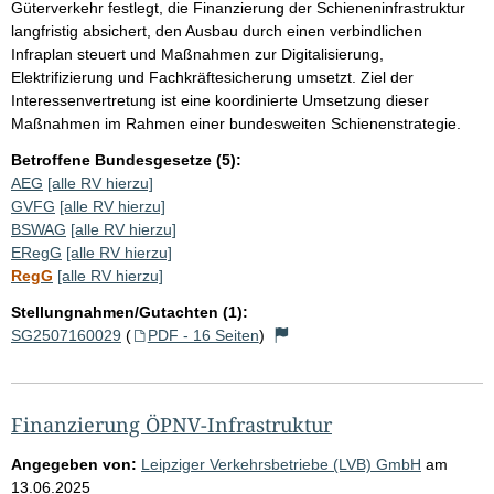
Güterverkehr festlegt, die Finanzierung der Schieneninfrastruktur
langfristig absichert, den Ausbau durch einen verbindlichen
Infraplan steuert und Maßnahmen zur Digitalisierung,
Elektrifizierung und Fachkräftesicherung umsetzt. Ziel der
Interessenvertretung ist eine koordinierte Umsetzung dieser
Maßnahmen im Rahmen einer bundesweiten Schienenstrategie.
Betroffene Bundesgesetze (5):
AEG
[alle RV hierzu]
GVFG
[alle RV hierzu]
BSWAG
[alle RV hierzu]
ERegG
[alle RV hierzu]
RegG
[alle RV hierzu]
Stellungnahmen/Gutachten (1):
SG2507160029
(
PDF - 16 Seiten
)
Finanzierung ÖPNV-Infrastruktur
Angegeben von:
Leipziger Verkehrsbetriebe (LVB) GmbH
am
13.06.2025