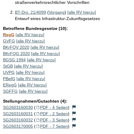
straßenverkehrsrechtlicher Vorschriften
BT-Drs. 21/4099
(
Vorgang
)
[alle RV hierzu]
Entwurf eines Infrastruktur-Zukunftsgesetzes
Betroffene Bundesgesetze (10):
RegG
[alle RV hierzu]
GVFG
[alle RV hierzu]
BKrFQV 2020
[alle RV hierzu]
BKrFQG 2020
[alle RV hierzu]
BGSG 1994
[alle RV hierzu]
StGB
[alle RV hierzu]
UVPG
[alle RV hierzu]
PBefG
[alle RV hierzu]
ERegG
[alle RV hierzu]
SGFFG
[alle RV hierzu]
Stellungnahmen/Gutachten (4):
SG2603160030
(
PDF - 4 Seiten
)
SG2603160031
(
PDF - 2 Seiten
)
SG2603160032
(
PDF - 3 Seiten
)
SG2603170005
(
PDF - 7 Seiten
)