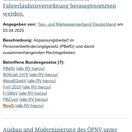
Fahrerlaubnisverordnung herausgenommen
werden.
Angegeben von:
Taxi- und Mietwagenverband Deutschland
am
03.04.2025
Beschreibung:
Anpassungsbedarf im
Personenbeförderungsgesetz (PBefG) und damit
zusammenhängenden Rechtsgebieten.
Betroffene Bundesgesetze (7):
PBefG
[alle RV hierzu]
BOKraft 1975
[alle RV hierzu]
MessEGebV
[alle RV hierzu]
FeV 2010
[alle RV hierzu]
FrStllgV
[alle RV hierzu]
PBZugV
[alle RV hierzu]
RegG
[alle RV hierzu]
Ausbau und Modernisierung des ÖPNV unter