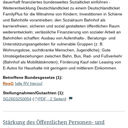
dauerhaft finanziertes bundesweites Sozialticket einführen -
Weiterentwicklung Deutschlandticket zu einem Deutschlandticket
FamilyPlus für die Mitnahme von Kindern; Investitionen in Schiene
und Bahnhöfe vorantreiben; den Sozialraum Bahnhof als
barrierefreien, sicheren und sozial gestalteten öffentlichen Raum
weiterentwickeln; verlässliche Finanzierung von sozialer Arbeit an
Bahnhöfen schaffen: Ausbau von Aufenthalts-, Beratungs- und
Unterstützungsangeboten für vulnerable Gruppen (z. B.
Wohnungslose, suchtkranke Menschen, Jugendliche); Gute
Umsteigebeziehungen zwischen Bahn, Bus, Rad- und Fußverkehr
(Bahnhof als Mobilitätsknoten); Förderung Kauf oder Leasing von
E-Autos für Haushalte mit geringem und mittlerem Einkommen.
Betroffene Bundesgesetze (1):
RegG
[alle RV hierzu]
Stellungnahmen/Gutachten (1):
SG2603250054
(
PDF - 2 Seiten
)
Stärkung des Öffentlichen Personen- und