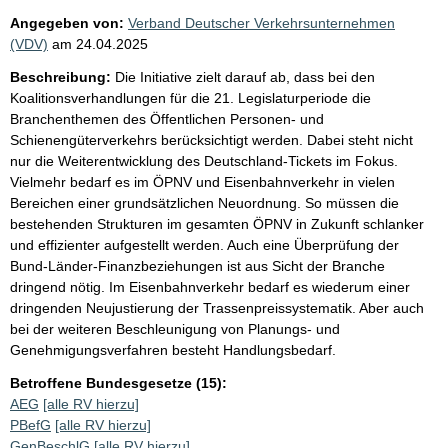
Angegeben von:
Verband Deutscher Verkehrsunternehmen
(VDV)
am
24.04.2025
Beschreibung:
Die Initiative zielt darauf ab, dass bei den
Koalitionsverhandlungen für die 21. Legislaturperiode die
Branchenthemen des Öffentlichen Personen- und
Schienengüterverkehrs berücksichtigt werden. Dabei steht nicht
nur die Weiterentwicklung des Deutschland-Tickets im Fokus.
Vielmehr bedarf es im ÖPNV und Eisenbahnverkehr in vielen
Bereichen einer grundsätzlichen Neuordnung. So müssen die
bestehenden Strukturen im gesamten ÖPNV in Zukunft schlanker
und effizienter aufgestellt werden. Auch eine Überprüfung der
Bund-Länder-Finanzbeziehungen ist aus Sicht der Branche
dringend nötig. Im Eisenbahnverkehr bedarf es wiederum einer
dringenden Neujustierung der Trassenpreissystematik. Aber auch
bei der weiteren Beschleunigung von Planungs- und
Genehmigungsverfahren besteht Handlungsbedarf.
Betroffene Bundesgesetze (15):
AEG
[alle RV hierzu]
PBefG
[alle RV hierzu]
GenBeschlG
[alle RV hierzu]