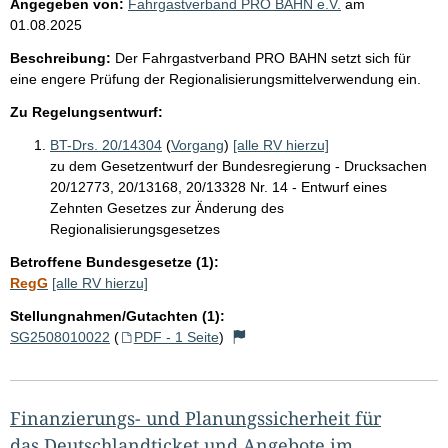
Angegeben von:
Fahrgastverband PRO BAHN e.V.
am
01.08.2025
Beschreibung:
Der Fahrgastverband PRO BAHN setzt sich für
eine engere Prüfung der Regionalisierungsmittelverwendung ein.
Zu Regelungsentwurf:
BT-Drs. 20/14304
(
Vorgang
)
[alle RV hierzu]
zu dem Gesetzentwurf der Bundesregierung - Drucksachen
20/12773, 20/13168, 20/13328 Nr. 14 - Entwurf eines
Zehnten Gesetzes zur Änderung des
Regionalisierungsgesetzes
Betroffene Bundesgesetze (1):
RegG
[alle RV hierzu]
Stellungnahmen/Gutachten (1):
SG2508010022
(
PDF - 1 Seite
)
Finanzierungs- und Planungssicherheit für
das Deutschlandticket und Angebote im