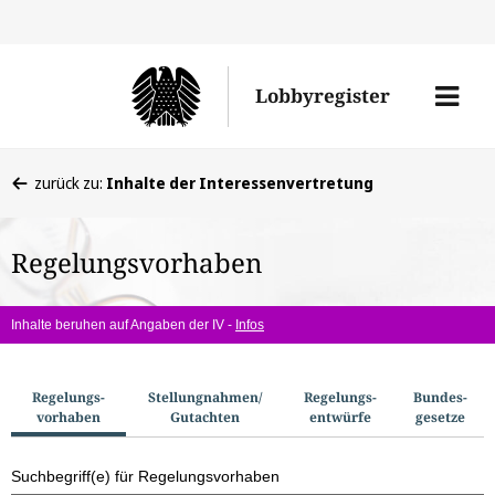
Direkt
Direk
zu
zum
Men
Lobbyregister
den
Inhal
öffne
Sucherge
Sie
zurück zu:
Inhalte der Interessenvertretung
befinden
sich
Regelungsvorhaben
hier:
Inhalte beruhen auf Angaben der IV -
Infos
S
Regelungs­
Stellungnahmen/​
Regelungs­
Bundes­
vorhaben
Gutachten
entwürfe
gesetze
u
c
Suchbegriff(e) für Regelungsvorhaben