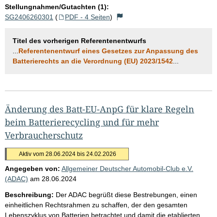
Stellungnahmen/Gutachten (1):
SG2406260301
(
PDF - 4 Seiten
)
Titel des vorherigen Referentenentwurfs
...
Referentenentwurf eines Gesetzes zur Anpassung des
Batterierechts an die Verordnung (EU) 2023/1542
...
Änderung des Batt-EU-AnpG für klare Regeln
beim Batterierecycling und für mehr
Verbraucherschutz
Aktiv vom 28.06.2024 bis 24.02.2026
Angegeben von:
Allgemeiner Deutscher Automobil-Club e.V.
(ADAC)
am
28.06.2024
Beschreibung:
Der ADAC begrüßt diese Bestrebungen, einen
einheitlichen Rechtsrahmen zu schaffen, der den gesamten
Lebenszyklus von Batterien betrachtet und damit die etablierten