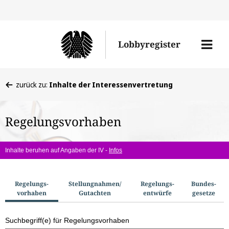
Direkt
Direk
zu
zum
Men
Lobbyregister
den
Inhal
öffne
Sucherge
Sie
zurück zu:
Inhalte der Interessenvertretung
befinden
sich
Regelungsvorhaben
hier:
Inhalte beruhen auf Angaben der IV -
Infos
S
Regelungs­
Stellungnahmen/​
Regelungs­
Bundes­
vorhaben
Gutachten
entwürfe
gesetze
u
c
Suchbegriff(e) für Regelungsvorhaben