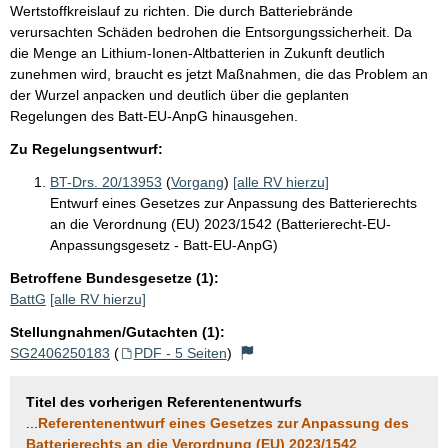
t
Wertstoffkreislauf zu richten. Die durch Batteriebrände
verursachten Schäden bedrohen die Entsorgungssicherheit. Da
e
die Menge an Lithium-Ionen-Altbatterien in Zukunft deutlich
zunehmen wird, braucht es jetzt Maßnahmen, die das Problem an
der Wurzel anpacken und deutlich über die geplanten
Regelungen des Batt-EU-AnpG hinausgehen.
Zu Regelungsentwurf:
BT-Drs. 20/13953
(
Vorgang
)
[alle RV hierzu]
Entwurf eines Gesetzes zur Anpassung des Batterierechts
an die Verordnung (EU) 2023/1542 (Batterierecht-EU-
Anpassungsgesetz - Batt-EU-AnpG)
Betroffene Bundesgesetze (1):
BattG
[alle RV hierzu]
Stellungnahmen/Gutachten (1):
SG2406250183
(
PDF - 5 Seiten
)
Titel des vorherigen Referentenentwurfs
...
Referentenentwurf eines Gesetzes zur Anpassung des
Batterierechts an die Verordnung (EU) 2023/1542
...