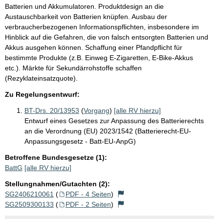
Batterien und Akkumulatoren. Produktdesign an die
Austauschbarkeit von Batterien knüpfen. Ausbau der
verbraucherbezogenen Informationspflichten, insbesondere im
Hinblick auf die Gefahren, die von falsch entsorgten Batterien und
Akkus ausgehen können. Schaffung einer Pfandpflicht für
bestimmte Produkte (z.B. Einweg E-Zigaretten, E-Bike-Akkus
etc.). Märkte für Sekundärrohstoffe schaffen
(Rezyklateinsatzquote).
Zu Regelungsentwurf:
BT-Drs. 20/13953
(
Vorgang
)
[alle RV hierzu]
Entwurf eines Gesetzes zur Anpassung des Batterierechts
an die Verordnung (EU) 2023/1542 (Batterierecht-EU-
Anpassungsgesetz - Batt-EU-AnpG)
Betroffene Bundesgesetze (1):
BattG
[alle RV hierzu]
Stellungnahmen/Gutachten (2):
SG2406210061
(
PDF - 4 Seiten
)
SG2509300133
(
PDF - 2 Seiten
)