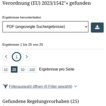
Verordnung (EU) 2023/1542"« gefunden
Ergebnisse herunterladen
Ergebnisse 1 bis 25 von 25
Eine
Seite
Eine
1
Seite
Seite
A
Ergebnisse pro Seite
10
Ergebnisse
25
Ergebnisse
50
Ergebnisse
100
Ergebnisse
zurück
vor
n
pro
pro
pro
pro
Seite
Seite
Seite
Seite
z
Filterauswahl öffnen
(0 Filter gewählt)
a
h
Gefundene Regelungsvorhaben
(25)
l