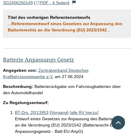
SG2406250149
(
PDF - 4 Seiten
)
Titel des vorherigen Referentenentwurfs
...
Referentenentwurf eines Gesetzes zur Anpassung des
Batterierechts an die Verordnung (EU) 2023/1542
...
Batterie Anpassungs Gesetz
Angegeben von:
Zentralverband Deutsches
Kraftfahrzeuggewerbe e.V.
am
27.06.2024
Beschreibung:
Batterierückgabe von Fahrzeugbatterien über
den Automobilhandel
Zu Regelungsentwurf:
BT-Drs. 20/13953
(
Vorgang
)
[alle RV hierzu]
Entwurf eines Gesetzes zur Anpassung des Batterierechts
Nach 
an die Verordnung (EU) 2023/1542 (Batterierecht-EU-
Anpassungsgesetz - Batt-EU-AnpG)