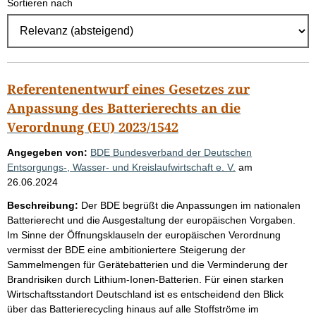
Sortieren nach
E
r
g
e
b
Referentenentwurf eines Gesetzes zur
n
Anpassung des Batterierechts an die
i
Verordnung (EU) 2023/1542
s
Angegeben von:
BDE Bundesverband der Deutschen
s
Entsorgungs-, Wasser- und Kreislaufwirtschaft e. V.
am
26.06.2024
e
p
Beschreibung:
Der BDE begrüßt die Anpassungen im nationalen
Batterierecht und die Ausgestaltung der europäischen Vorgaben.
r
Im Sinne der Öffnungsklauseln der europäischen Verordnung
o
vermisst der BDE eine ambitioniertere Steigerung der
S
Sammelmengen für Gerätebatterien und die Verminderung der
Brandrisiken durch Lithium-Ionen-Batterien. Für einen starken
e
Wirtschaftsstandort Deutschland ist es entscheidend den Blick
i
über das Batterierecycling hinaus auf alle Stoffströme im