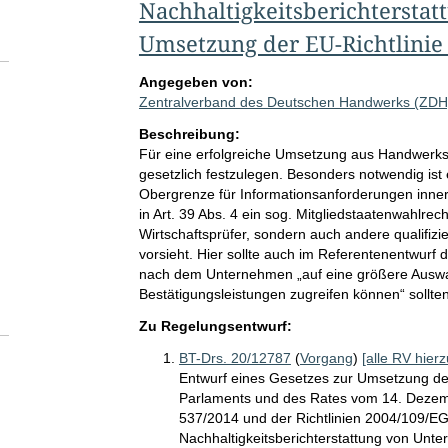
Nachhaltigkeitsberichtersta
Umsetzung der EU-Richtlinie
Angegeben von:
Zentralverband des Deutschen Handwerks (ZDH
Beschreibung:
Für eine erfolgreiche Umsetzung aus Handwerkssi
gesetzlich festzulegen. Besonders notwendig is
Obergrenze für Informationsanforderungen innerha
in Art. 39 Abs. 4 ein sog. Mitgliedstaatenwahlrec
Wirtschaftsprüfer, sondern auch andere qualifizie
vorsieht. Hier sollte auch im Referentenentwur
nach dem Unternehmen „auf eine größere Auswa
Bestätigungsleistungen zugreifen können“ sollten
Zu Regelungsentwurf:
BT-Drs. 20/12787
(
Vorgang
)
[alle RV hierz
Entwurf eines Gesetzes zur Umsetzung de
Parlaments und des Rates vom 14. Dezem
537/2014 und der Richtlinien 2004/109/EG
Nachhaltigkeitsberichterstattung von Unt