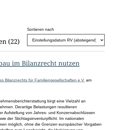
h
l
E
Sortieren nach
r
en
(22)
g
e
b
bau im Bilanzrecht nutzen
n
i
s Bilanzrechts für Familiengesellschaften e.V.
am
s
s
mensberichterstattung birgt eine Vielzahl an
e
nehmen. Derartige Belastungen resultieren
der Aufstellung von Jahres- und Konzernabschlüssen
p
ie der Stichtagsinventurpflicht. Im nationalen
ahmen möglich, ohne die Grenzen europäischer Vorgaben
r