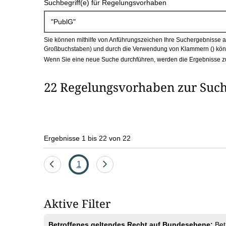
Suchbegriff(e) für Regelungsvorhaben
c
h
Sie können mithilfe von Anführungszeichen Ihre Suchergebnisse auf
b
Großbuchstaben) und durch die Verwendung von Klammern () könn
Wenn Sie eine neue Suche durchführen, werden die Ergebnisse z
o
22 Regelungsvorhaben zur Such
x
Ergebnisse 1 bis 22 von 22
Eine
Seite
Eine
1
Seite
Seite
zurück
vor
Aktive Filter
Betroffenes geltendes Recht auf Bundesebene:
Bet