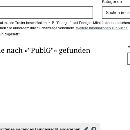
Kategorien
Suchen in
ei
 exakte Treffer beschränken, z. B. "Energie" statt Energie.
Mithilfe der boolesch
en Sie außerdem Ihre Suchanfrage verfeinern.
Weitere Informationen zur Suche
.
urückgesetzt.
e nach »"PublG"« gefunden
E
roffenes geltendes Bundesrecht angegeben