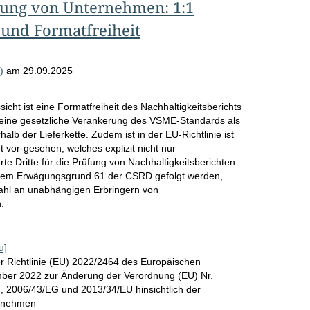
ttung von Unternehmen: 1:1
 und Formatfreiheit
)
am
29.09.2025
cht ist eine Formatfreiheit des Nachhaltigkeitsberichts
t eine gesetzliche Verankerung des VSME-Standards als
lb der Lieferkette. Zudem ist in der EU-Richtlinie ist
ht vor-gesehen, welches explizit nicht nur
rte Dritte für die Prüfung von Nachhaltigkeitsberichten
f dem Erwägungsgrund 61 der CSRD gefolgt werden,
hl an unabhängigen Erbringern von
.
u]
r Richtlinie (EU) 2022/2464 des Europäischen
ber 2022 zur Änderung der Verordnung (EU) Nr.
, 2006/43/EG und 2013/34/EU hinsichtlich der
ernehmen