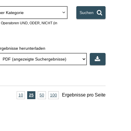
ner Kategorie
Suchen
en Operatoren UND, ODER, NICHT (in
rgebnisse herunterladen
A
Ergebnisse pro Seite
10
Ergebnisse
25
Ergebnisse
50
Ergebnisse
100
Ergebnisse
pro
pro
pro
pro
n
Seite
Seite
Seite
Seite
z
a