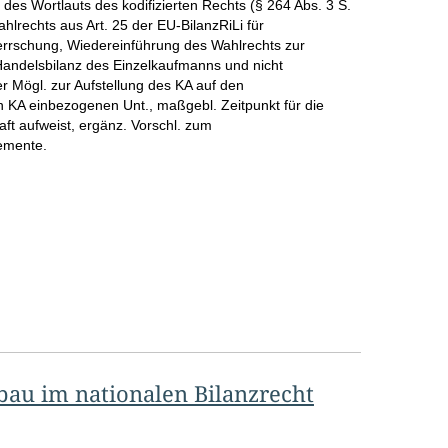
des Wortlauts des kodifizierten Rechts (§ 264 Abs. 3 S.
hlrechts aus Art. 25 der EU-BilanzRiLi für
rrschung, Wiedereinführung des Wahlrechts zur
Handelsbilanz des Einzelkaufmanns und nicht
r Mögl. zur Aufstellung des KA auf den
n KA einbezogenen Unt., maßgebl. Zeitpunkt für die
ft aufweist, ergänz. Vorschl. zum
lemente.
men/Gutachten
bau im nationalen Bilanzrecht