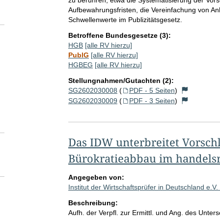
zu berühren, etwa die Systematisierung der Vors
Aufbewahrungsfristen, die Vereinfachung von 
Schwellenwerte im Publizitätsgesetz.
Betroffene Bundesgesetze (3):
HGB
[alle RV hierzu]
PublG
[alle RV hierzu]
HGBEG
[alle RV hierzu]
Stellungnahmen/Gutachten (2):
SG2602030008
(
PDF - 5 Seiten
)
SG2602030009
(
PDF - 3 Seiten
)
Das IDW unterbreitet Vorschl
Bürokratieabbau im handelsr
Angegeben von:
Institut der Wirtschaftsprüfer in Deutschland e.V.
Beschreibung:
Aufh. der Verpfl. zur Ermittl. und Ang. des Unte