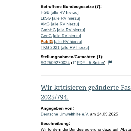
Betroffene Bundesgesetze (7):
HGB
[alle RV hierzu]
LkSG
[alle RV hierzu]
AktG
[alle RV hierzu]
GmbHG
[alle RV hierzu]
GenG
[alle RV hierzu]
PublG
[alle RV hierzu]
TKG 2021
[alle RV hierzu]
Stellungnahmen/Gutachten (1):
SG2509270024
(
PDF - 5 Seiten
)
Wir kritisieren geänderte Fas
2025/794.
Angegeben von:
Deutsche Umwelthilfe e.V.
am
24.09.2025
Beschreibung:
Wir fordern die Bundesregierung dazu auf, Abst