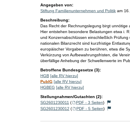
Angegeben von:
Stiftung Familienunternehmen und Politik
am
16
Beschreibung:
Das Recht der Rechnungslegung birgt unnötige 
Hier entstehen besondere Belastungen etwa i. R. 
und Konzernabschlüssen einschließlich Prüfung u
nationalen Bilanzrecht sind kurzfristige Entla
europäischer Vorgaben zu berühren, etwa die Sys
Verkürzung von Aufbewahrungsfristen, die Vere
überfällige Anhebung der Schwellenwerte im Publ
Betroffene Bundesgesetze (3):
HGB
[alle RV hierzu]
PublG
[alle RV hierzu]
HGBEG
[alle RV hierzu]
Stellungnahmen/Gutachten (2):
SG2601230011
(
PDF - 3 Seiten
)
SG2601230012
(
PDF - 5 Seiten
)