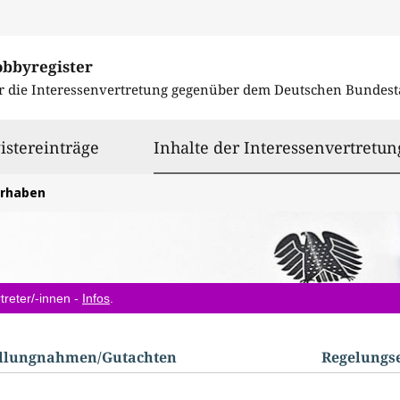
obbyregister
r die Interessenvertretung gegenüber dem
Deutschen Bundest
istereinträge
Inhalte der Interessenvertretun
orhaben
treter/-innen -
Infos
.
ellungnahmen/​Gutachten
Regelungs