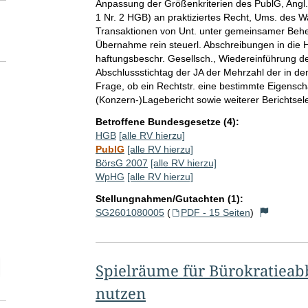
Anpassung der Größenkriterien des PublG, Angl. 
1 Nr. 2 HGB) an praktiziertes Recht, Ums. des Wa
Transaktionen von Unt. unter gemeinsamer Behe
Übernahme rein steuerl. Abschreibungen in die 
haftungsbeschr. Gesellsch., Wiedereinführung de
Abschlussstichtag der JA der Mehrzahl der in de
Frage, ob ein Rechtstr. eine bestimmte Eigenscha
(Konzern-)Lagebericht sowie weiterer Berichtse
Betroffene Bundesgesetze (4):
HGB
[alle RV hierzu]
PublG
[alle RV hierzu]
BörsG 2007
[alle RV hierzu]
WpHG
[alle RV hierzu]
Stellungnahmen/Gutachten (1):
SG2601080005
(
PDF - 15 Seiten
)
elektion Anzahl der zu einem einzelnen RV abgegebenen Stellungnah
Spielräume für Bürokratieab
nutzen