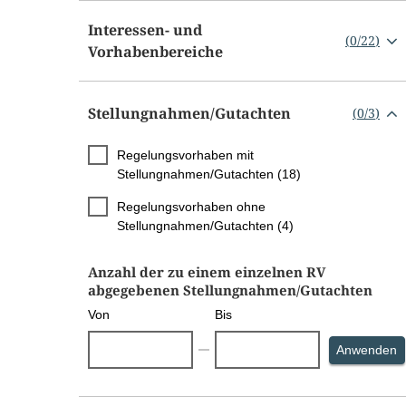
Interessen- und
(
0
/
22
)
Vorhabenbereiche
Stellungnahmen/​Gutachten
(
0
/
3
)
Regelungsvorhaben mit
Stellungnahmen/Gutachten (18)
Regelungsvorhaben ohne
Stellungnahmen/Gutachten (4)
Anzahl der zu einem einzelnen RV
abgegebenen Stellungnahmen/Gutachten
Von
Bis
S
Anwenden