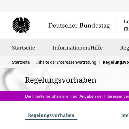
L
fü
Hauptnavigation
Startseite
Informationen/Hilfe
Reg
Sie
Startseite
Inhalte der Interessenvertretung
Regelungsv
befinden
Regelungsvorhaben
sich
hier:
Die Inhalte beruhen allein auf Angaben der Interessenver
Regelungs­vorhaben
St
S
u