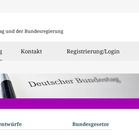
Direkt
Direkt
zu
zum
ag und der Bundesregierung
den
Inhalt
Suchergeb
ausgewählt
g
Kontakt
Registrierung/Login
­entwürfe
Bundes­gesetze