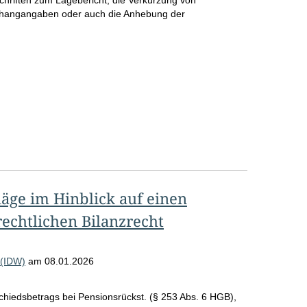
chriften zum Lagebericht, die Verkürzung von
o
Anhangangaben oder auch die Anhebung der
S
e
i
t
e
äge im Hinblick auf einen
echtlichen Bilanzrecht
 (IDW)
am
08.01.2026
rschiedsbetrags bei Pensionsrückst. (§ 253 Abs. 6 HGB),