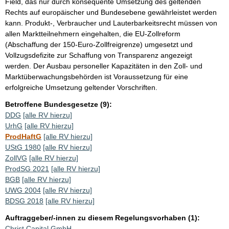
Field, das nur durch konsequente Umsetzung des geltenden
Rechts auf europäischer und Bundesebene gewährleistet werden
kann. Produkt-, Verbraucher und Lauterbarkeitsrecht müssen von
allen Marktteilnehmern eingehalten, die EU-Zollreform
(Abschaffung der 150-Euro-Zollfreigrenze) umgesetzt und
Vollzugsdefizite zur Schaffung von Transparenz angezeigt
werden. Der Ausbau personeller Kapazitäten in den Zoll- und
Marktüberwachungsbehörden ist Voraussetzung für eine
erfolgreiche Umsetzung geltender Vorschriften.
Betroffene Bundesgesetze (9):
DDG
[alle RV hierzu]
UrhG
[alle RV hierzu]
ProdHaftG
[alle RV hierzu]
UStG 1980
[alle RV hierzu]
ZollVG
[alle RV hierzu]
ProdSG 2021
[alle RV hierzu]
BGB
[alle RV hierzu]
UWG 2004
[alle RV hierzu]
BDSG 2018
[alle RV hierzu]
Auftraggeber/-innen zu diesem Regelungsvorhaben (1):
Christ Capital GmbH