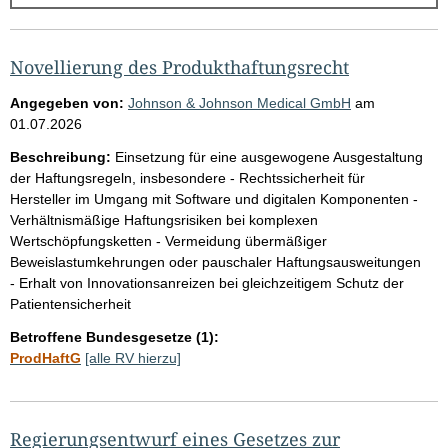
g
e
b
Novellierung des Produkthaftungsrecht
n
Angegeben von:
Johnson & Johnson Medical GmbH
am
i
01.07.2026
s
Beschreibung:
Einsetzung für eine ausgewogene Ausgestaltung
s
der Haftungsregeln, insbesondere - Rechtssicherheit für
Hersteller im Umgang mit Software und digitalen Komponenten -
e
Verhältnismäßige Haftungsrisiken bei komplexen
p
Wertschöpfungsketten - Vermeidung übermäßiger
r
Beweislastumkehrungen oder pauschaler Haftungsausweitungen
- Erhalt von Innovationsanreizen bei gleichzeitigem Schutz der
o
Patientensicherheit
S
Betroffene Bundesgesetze (1):
e
ProdHaftG
[alle RV hierzu]
i
t
e
Regierungsentwurf eines Gesetzes zur