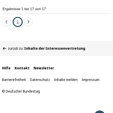
Ergebnisse 1 bis 17 von 17
Eine
Seite
Eine
1
Seite
Seite
zurück
vor
Sie
zurück zu:
Inhalte der Interessenvertretung
befinden
sich
hier:
Interne
Hilfe
Kontakt
Newsletter
Links
Barrierefreiheit
Datenschutz
Inhalte melden
Impressum
© Deutscher Bundestag