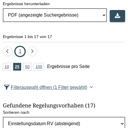
Ergebnisse herunterladen
Ergebnisse 1 bis 17 von 17
Eine
Seite
Eine
1
Seite
Seite
A
Ergebnisse pro Seite
10
Ergebnisse
25
Ergebnisse
50
Ergebnisse
100
Ergebnisse
zurück
vor
n
pro
pro
pro
pro
Seite
Seite
Seite
Seite
z
Filterauswahl öffnen
(1 Filter gewählt)
a
h
Gefundene Regelungsvorhaben
(17)
l
Sortieren nach
E
r