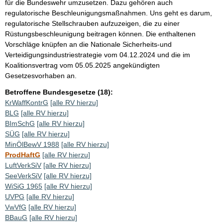
für die Bundeswehr umzusetzen. Dazu gehören auch
regulatorische Beschleunigungsmaßnahmen. Uns geht es darum,
regulatorische Stellschrauben aufzuzeigen, die zu einer
Rüstungsbeschleunigung beitragen können. Die enthaltenen
Vorschläge knüpfen an die Nationale Sicherheits-und
Verteidigungsindustriestrategie vom 04.12.2024 und die im
Koalitionsvertrag vom 05.05.2025 angekündigten
Gesetzesvorhaben an.
Betroffene Bundesgesetze (18):
KrWaffKontrG
[alle RV hierzu]
BLG
[alle RV hierzu]
BImSchG
[alle RV hierzu]
SÜG
[alle RV hierzu]
MinÖlBewV 1988
[alle RV hierzu]
ProdHaftG
[alle RV hierzu]
LuftVerkSiV
[alle RV hierzu]
SeeVerkSiV
[alle RV hierzu]
WiSiG 1965
[alle RV hierzu]
UVPG
[alle RV hierzu]
VwVfG
[alle RV hierzu]
BBauG
[alle RV hierzu]