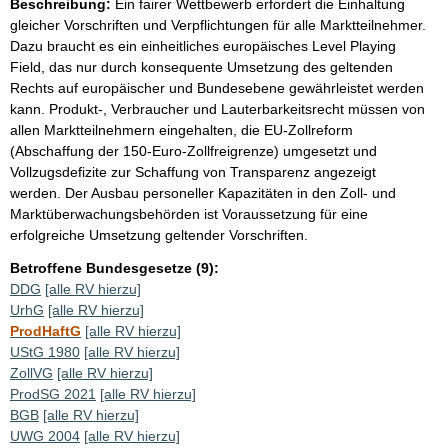
Beschreibung:
Ein fairer Wettbewerb erfordert die Einhaltung
gleicher Vorschriften und Verpflichtungen für alle Marktteilnehmer.
Dazu braucht es ein einheitliches europäisches Level Playing
Field, das nur durch konsequente Umsetzung des geltenden
Rechts auf europäischer und Bundesebene gewährleistet werden
kann. Produkt-, Verbraucher und Lauterbarkeitsrecht müssen von
allen Marktteilnehmern eingehalten, die EU-Zollreform
(Abschaffung der 150-Euro-Zollfreigrenze) umgesetzt und
Vollzugsdefizite zur Schaffung von Transparenz angezeigt
werden. Der Ausbau personeller Kapazitäten in den Zoll- und
Marktüberwachungsbehörden ist Voraussetzung für eine
erfolgreiche Umsetzung geltender Vorschriften.
Betroffene Bundesgesetze (9):
DDG
[alle RV hierzu]
UrhG
[alle RV hierzu]
ProdHaftG
[alle RV hierzu]
UStG 1980
[alle RV hierzu]
ZollVG
[alle RV hierzu]
ProdSG 2021
[alle RV hierzu]
BGB
[alle RV hierzu]
UWG 2004
[alle RV hierzu]