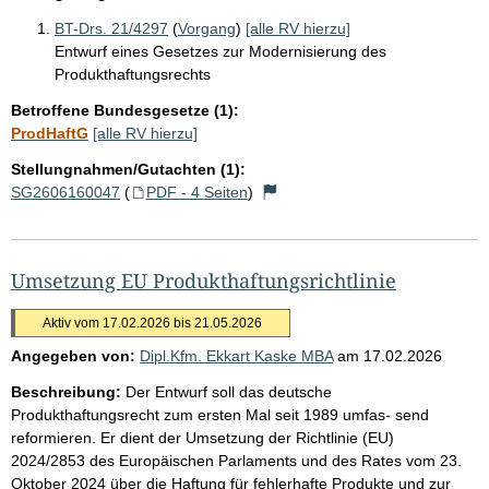
BT-Drs. 21/4297
(
Vorgang
)
[alle RV hierzu]
Entwurf eines Gesetzes zur Modernisierung des
Produkthaftungsrechts
Betroffene Bundesgesetze (1):
ProdHaftG
[alle RV hierzu]
Stellungnahmen/Gutachten (1):
SG2606160047
(
PDF - 4 Seiten
)
Umsetzung EU Produkthaftungsrichtlinie
Aktiv vom 17.02.2026 bis 21.05.2026
Angegeben von:
Dipl.Kfm. Ekkart Kaske MBA
am
17.02.2026
Beschreibung:
Der Entwurf soll das deutsche
Produkthaftungsrecht zum ersten Mal seit 1989 umfas- send
reformieren. Er dient der Umsetzung der Richtlinie (EU)
2024/2853 des Europäischen Parlaments und des Rates vom 23.
Oktober 2024 über die Haftung für fehlerhafte Produkte und zur