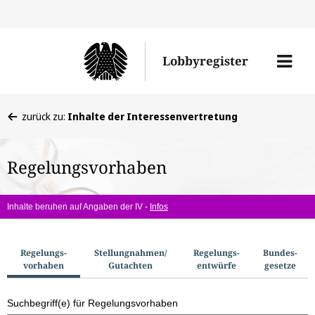
Direkt
Direk
zu
zum
Men
Lobbyregister
den
Inhal
öffne
Sucherge
Sie
zurück zu:
Inhalte der Interessenvertretung
befinden
sich
Regelungsvorhaben
hier:
Inhalte beruhen auf Angaben der IV -
Infos
S
Regelungs­
Stellungnahmen/​
Regelungs­
Bundes­
vorhaben
Gutachten
entwürfe
gesetze
u
c
Suchbegriff(e) für Regelungsvorhaben