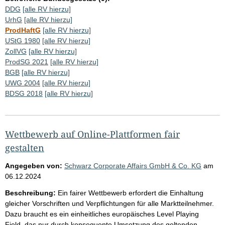
DDG
[alle RV hierzu]
UrhG
[alle RV hierzu]
ProdHaftG
[alle RV hierzu]
UStG 1980
[alle RV hierzu]
ZollVG
[alle RV hierzu]
ProdSG 2021
[alle RV hierzu]
BGB
[alle RV hierzu]
UWG 2004
[alle RV hierzu]
BDSG 2018
[alle RV hierzu]
Wettbewerb auf Online-Plattformen fair
gestalten
Angegeben von:
Schwarz Corporate Affairs GmbH & Co. KG
am
06.12.2024
Beschreibung:
Ein fairer Wettbewerb erfordert die Einhaltung
gleicher Vorschriften und Verpflichtungen für alle Marktteilnehmer.
Dazu braucht es ein einheitliches europäisches Level Playing
Field, das nur durch konsequente Umsetzung des geltenden