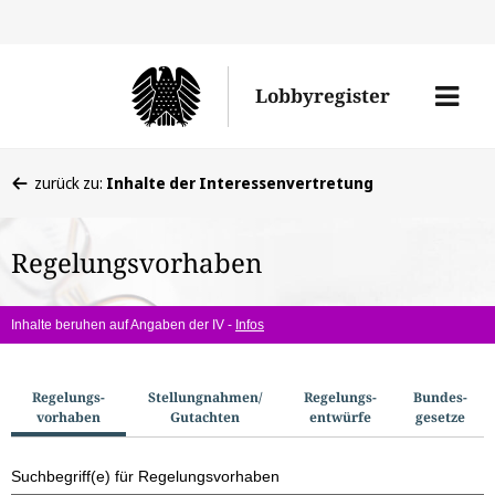
Direkt
Direk
zu
zum
Men
Lobbyregister
den
Inhal
öffne
Sucherge
Sie
zurück zu:
Inhalte der Interessenvertretung
befinden
sich
Regelungsvorhaben
hier:
Inhalte beruhen auf Angaben der IV -
Infos
S
Regelungs­
Stellungnahmen/​
Regelungs­
Bundes­
vorhaben
Gutachten
entwürfe
gesetze
u
c
Suchbegriff(e) für Regelungsvorhaben