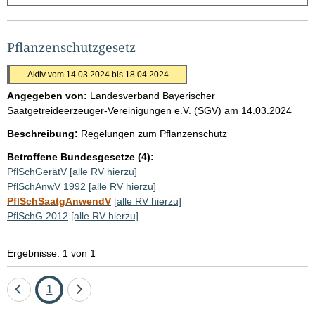
g
e
b
Pflanzenschutzgesetz
n
Aktiv vom 14.03.2024 bis 18.04.2024
i
Angegeben von:
Landesverband Bayerischer
s
Saatgetreideerzeuger-Vereinigungen e.V. (SGV)
am
14.03.2024
s
Beschreibung:
Regelungen zum Pflanzenschutz
e
Betroffene Bundesgesetze (4):
p
PflSchGerätV
[alle RV hierzu]
r
PflSchAnwV 1992
[alle RV hierzu]
o
PflSchSaatgAnwendV
[alle RV hierzu]
PflSchG 2012
[alle RV hierzu]
S
e
Ergebnisse: 1 von 1
i
t
Eine
Seite
Eine
1
e
Seite
Seite