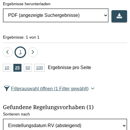
Ergebnisse herunterladen
e
l
d
Ergebnisse: 1 von 1
l
ö
Eine
Seite
Eine
1
Seite
Seite
s
A
Ergebnisse pro Seite
10
Ergebnisse
25
Ergebnisse
50
Ergebnisse
100
Ergebnisse
zurück
vor
c
n
pro
pro
pro
pro
Seite
Seite
Seite
Seite
z
h
Filterauswahl öffnen
(1 Filter gewählt)
a
e
h
Gefundene Regelungsvorhaben
(1)
l
n
Sortieren nach
E
r