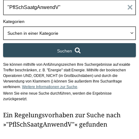
h
E
b
o
i
Kategorien
x
n
Suchen in
einer Kategorie
g
Suchen
a
Sie können mithilfe von Anführungszeichen Ihre Suchergebnisse auf exakte
b
Treffer beschränken, z. B. "Energie" statt Energie.
Mithilfe der booleschen
Operatoren UND, ODER, NICHT (in Großbuchstaben) und durch die
e
Verwendung von Klammern () können Sie außerdem Ihre Suchanfrage
verfeinern.
Weitere Informationen zur Suche
.
Wenn Sie eine neue Suche durchführen, werden die Ergebnisse
n
zurückgesetzt.
i
Ein Regelungsvorhaben zur Suche nach
m
»"PflSchSaatgAnwendV"« gefunden
F