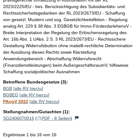
2023/2225/EU - bes. Berücksichtigung des Subsidiaritäts- und
Rechtssicherheitsgedanken der RL 2023/2673/EU - Schaffung
von gesetzl. Mustern und sog. Gesetzlichkeitsfiktion - Regelung
analog Art. 229 § 38 Abs. 3 EGBGB für Immo-FörderdarlehensV -
Breite Interpretation der Regelung der Erlöschensregelung des
Art. 16b Abs. 1 UAbs. 2 S. 3 RL 2023/2673/EU - Rechtssichere
Gestaltung Widerrufsbutton ohne matielll-rechtliche Determination
der Ausübung dieses Rechts sowie Klarstellung
Anwendungsbereich - Abschaffung Widerrufsrecht
(Finanzdienstleistungen) beim AußergeschäftsraumV; hilfsweise
Schaffung sozialpolitischer Ausnahmen
Betroffene Bundesgesetze (3):
BGB
[alle RV hierzu]
BGBEG
[alle RV hierzu]
PAngV 2022
[alle RV hierzu]
Stellungnahmen/Gutachten (1):
SG2406070016
(
PDF - 8 Seiten
)
Ergebnisse 1 bis 16 von 16