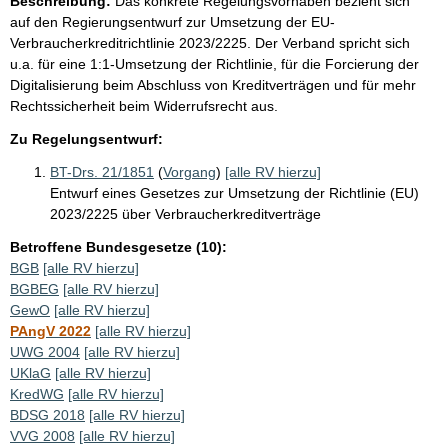
Beschreibung:
Das konkrete Regelungsvorhaben bezieht sich
auf den Regierungsentwurf zur Umsetzung der EU-
Verbraucherkreditrichtlinie 2023/2225. Der Verband spricht sich
u.a. für eine 1:1-Umsetzung der Richtlinie, für die Forcierung der
Digitalisierung beim Abschluss von Kreditverträgen und für mehr
Rechtssicherheit beim Widerrufsrecht aus.
Zu Regelungsentwurf:
BT-Drs. 21/1851
(
Vorgang
)
[alle RV hierzu]
Entwurf eines Gesetzes zur Umsetzung der Richtlinie (EU)
2023/2225 über Verbraucherkreditverträge
Betroffene Bundesgesetze (10):
BGB
[alle RV hierzu]
BGBEG
[alle RV hierzu]
GewO
[alle RV hierzu]
PAngV 2022
[alle RV hierzu]
UWG 2004
[alle RV hierzu]
UKlaG
[alle RV hierzu]
KredWG
[alle RV hierzu]
BDSG 2018
[alle RV hierzu]
VVG 2008
[alle RV hierzu]