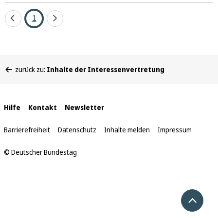
Eine
Seite
Eine
1
Seite
Seite
zurück
vor
Sie
zurück zu:
Inhalte der Interessenvertretung
befinden
sich
hier:
Interne
Hilfe
Kontakt
Newsletter
Links
Barrierefreiheit
Datenschutz
Inhalte melden
Impressum
© Deutscher Bundestag
Nach 