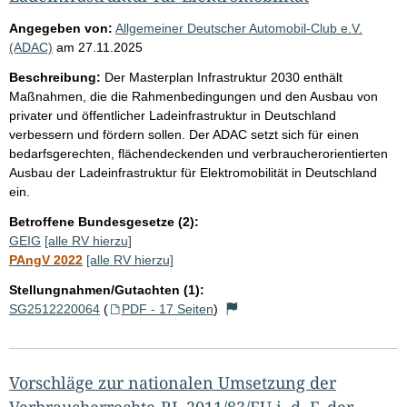
Angegeben von:
Allgemeiner Deutscher Automobil-Club e.V.
(ADAC)
am
27.11.2025
Beschreibung:
Der Masterplan Infrastruktur 2030 enthält
Maßnahmen, die die Rahmenbedingungen und den Ausbau von
privater und öffentlicher Ladeinfrastruktur in Deutschland
verbessern und fördern sollen. Der ADAC setzt sich für einen
bedarfsgerechten, flächendeckenden und verbraucherorientierten
Ausbau der Ladeinfrastruktur für Elektromobilität in Deutschland
ein.
Betroffene Bundesgesetze (2):
GEIG
[alle RV hierzu]
PAngV 2022
[alle RV hierzu]
Stellungnahmen/Gutachten (1):
SG2512220064
(
PDF - 17 Seiten
)
Vorschläge zur nationalen Umsetzung der
Verbraucherrechte-RL 2011/83/EU i. d. F. der