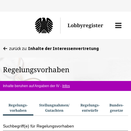
Direkt
Direk
zu
zum
Men
Lobbyregister
den
Inhal
öffne
Sucherge
Sie
zurück zu:
Inhalte der Interessenvertretung
befinden
sich
Regelungsvorhaben
hier:
Inhalte beruhen auf Angaben der IV -
Infos
S
Regelungs­
Stellungnahmen/​
Regelungs­
Bundes­
vorhaben
Gutachten
entwürfe
gesetze
u
c
Suchbegriff(e) für Regelungsvorhaben