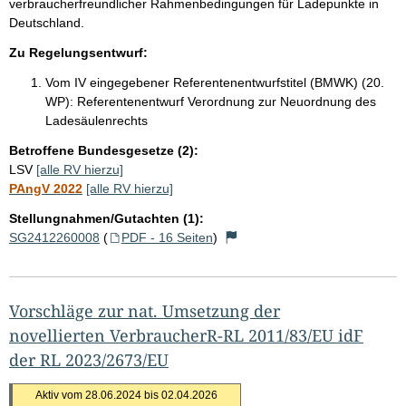
verbraucherfreundlicher Rahmenbedingungen für Ladepunkte in
Deutschland.
Zu Regelungsentwurf:
Vom IV eingegebener Referentenentwurfstitel (BMWK) (20.
WP):
Referentenentwurf Verordnung zur Neuordnung des
Ladesäulenrechts
Betroffene Bundesgesetze (2):
LSV
[alle RV hierzu]
PAngV 2022
[alle RV hierzu]
Stellungnahmen/Gutachten (1):
SG2412260008
(
PDF - 16 Seiten
)
Vorschläge zur nat. Umsetzung der
novellierten VerbraucherR-RL 2011/83/EU idF
der RL 2023/2673/EU
Aktiv vom 28.06.2024 bis 02.04.2026