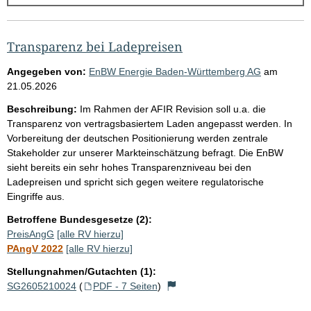
g
e
b
Transparenz bei Ladepreisen
n
Angegeben von:
EnBW Energie Baden-Württemberg AG
am
i
21.05.2026
s
Beschreibung:
Im Rahmen der AFIR Revision soll u.a. die
s
Transparenz von vertragsbasiertem Laden angepasst werden. In
Vorbereitung der deutschen Positionierung werden zentrale
e
Stakeholder zur unserer Markteinschätzung befragt. Die EnBW
p
sieht bereits ein sehr hohes Transparenzniveau bei den
r
Ladepreisen und spricht sich gegen weitere regulatorische
Eingriffe aus.
o
S
Betroffene Bundesgesetze (2):
PreisAngG
[alle RV hierzu]
e
PAngV 2022
[alle RV hierzu]
i
Stellungnahmen/Gutachten (1):
t
SG2605210024
(
PDF - 7 Seiten
)
e