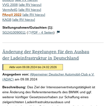
VVG 2008
[alle RV hierzu]
VermAnlG
[alle RV hierzu]
PAngV 2022
[alle RV hierzu]
KAGB
[alle RV hierzu]
Stellungnahmen/Gutachten (1):
SG2410090011
(
PDF - 4 Seiten
)
Änderung der Regelungen für den Ausbau
der Ladeinfrastruktur in Deutschland
Aktiv vom 09.08.2024 bis 24.02.2026
Angegeben von:
Allgemeiner Deutscher Automobil-Club e.V.
(ADAC)
am
09.08.2024
Beschreibung:
Das Ziel der Interessenvertretungstätigkeit ist
eine Änderung des Referentenentwurfs des BMWK und ggf.
weiterer künftiger Gesetzesvorhaben zur Schaffung eines
zielgerichteten Ladeinfrastrukturausbaus und