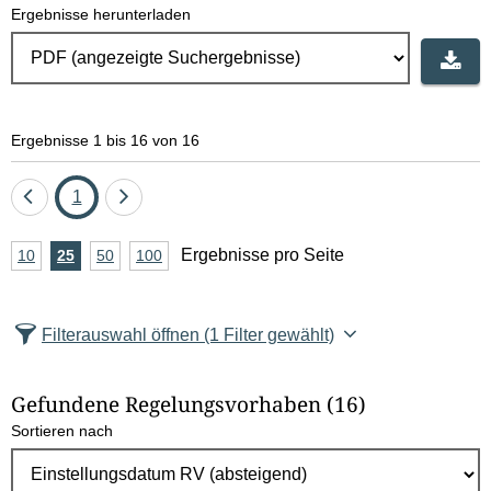
Ergebnisse herunterladen
Ergebnisse 1 bis 16 von 16
Eine
Seite
Eine
1
Seite
Seite
A
Ergebnisse pro Seite
10
Ergebnisse
25
Ergebnisse
50
Ergebnisse
100
Ergebnisse
zurück
vor
n
pro
pro
pro
pro
Seite
Seite
Seite
Seite
z
Filterauswahl öffnen
(1 Filter gewählt)
a
h
Gefundene Regelungsvorhaben
(16)
l
Sortieren nach
E
r