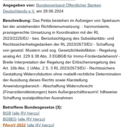
Angegeben von:
Bundesverband Öffentlicher Banken
Deutschlands e.V.
am
28.06.2024
Beschreibung:
Das Petita bestehen im Aufzeigen von Spielraum
bei der anstehenden Richtlinienumsetzung: - harmonisierte,
praxisgerechte Umsetzung in Koordination mit der RL
2023/2225/EU - bes. Berücksichtigung des Subsidiaritäts- und
Rechtssicherheitsgedanken der RL 2023/2673/EU - Schaffung
von gesetzl. Mustern und sog. Gesetzlichkeitsfiktion - Regelung
analog Art. 229 § 38 Abs. 3 EGBGB für Immo-FörderdarlehensV -
Breite Interpretation der Regelung der Erlöschensregelung des
Art. 16b Abs. 1 UAbs. 2 S. 3 RL 2023/2673/EU - Rechtssichere
Gestaltung Widerrufsbutton ohne matielll-rechtliche Determination
der Ausübung dieses Rechts sowie Klarstellung
Anwendungsbereich - Abschaffung Widerrufsrecht
(Finanzdienstleistungen) beim AußergeschäftsraumV; hilfsweise
Schaffung sozialpolitischer Ausnahmen
Betroffene Bundesgesetze (3):
BGB
[alle RV hierzu]
BGBEG
[alle RV hierzu]
PAngV 2022
[alle RV hierzu]