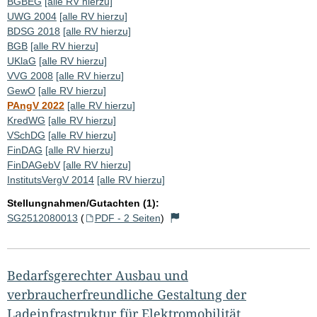
BGBEG
[alle RV hierzu]
UWG 2004
[alle RV hierzu]
BDSG 2018
[alle RV hierzu]
BGB
[alle RV hierzu]
UKlaG
[alle RV hierzu]
VVG 2008
[alle RV hierzu]
GewO
[alle RV hierzu]
PAngV 2022
[alle RV hierzu]
KredWG
[alle RV hierzu]
VSchDG
[alle RV hierzu]
FinDAG
[alle RV hierzu]
FinDAGebV
[alle RV hierzu]
InstitutsVergV 2014
[alle RV hierzu]
Stellungnahmen/Gutachten (1):
SG2512080013
(
PDF - 2 Seiten
)
Bedarfsgerechter Ausbau und
verbraucherfreundliche Gestaltung der
Ladeinfrastruktur für Elektromobilität