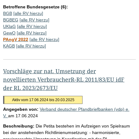
Betroffene Bundesgesetze (6):
BGB
[alle RV hierzu]
BGBEG
[alle RV hierzu]
UKlaG
[alle RV hierzu]
GewO
[alle RV hierzu]
PAngV 2022
[alle RV hierzu]
KAGB
[alle RV hierzu]
Vorschläge zur nat. Umsetzung der
novellierten VerbraucherR-RL 2011/83/EU idF
der RL 2023/2673/EU
Aktiv vom 17.06.2024 bis 20.03.2025
Angegeben von:
Verband deutscher Pfandbriefbanken (vdp) e.
V.
am
17.06.2024
Beschreibung:
Die Petita bestehen im Aufzeigen von Spielraum
bei der anstehenden Richtlinienumsetzung: - harmonisierte,
praxisgerechte Umsetzung in Koordination mit der RL