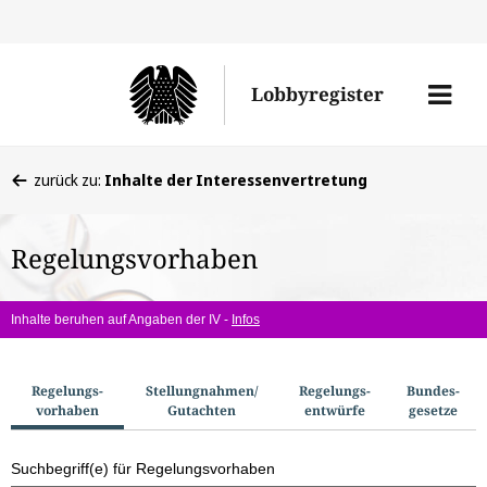
Direkt
Direk
zu
zum
Men
Lobbyregister
den
Inhal
öffne
Sucherge
Sie
zurück zu:
Inhalte der Interessenvertretung
befinden
sich
Regelungsvorhaben
hier:
Inhalte beruhen auf Angaben der IV -
Infos
S
Regelungs­
Stellungnahmen/​
Regelungs­
Bundes­
vorhaben
Gutachten
entwürfe
gesetze
u
c
Suchbegriff(e) für Regelungsvorhaben