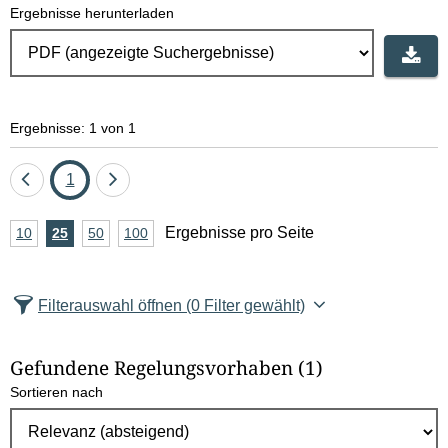
Ergebnisse herunterladen
Ergebnisse: 1 von 1
Eine
Seite
Eine
1
Seite
Seite
A
Ergebnisse pro Seite
10
Ergebnisse
25
Ergebnisse
50
Ergebnisse
100
Ergebnisse
zurück
vor
n
pro
pro
pro
pro
Seite
Seite
Seite
Seite
z
Filterauswahl öffnen
(0 Filter gewählt)
a
h
Gefundene Regelungsvorhaben
(1)
l
Sortieren nach
E
r