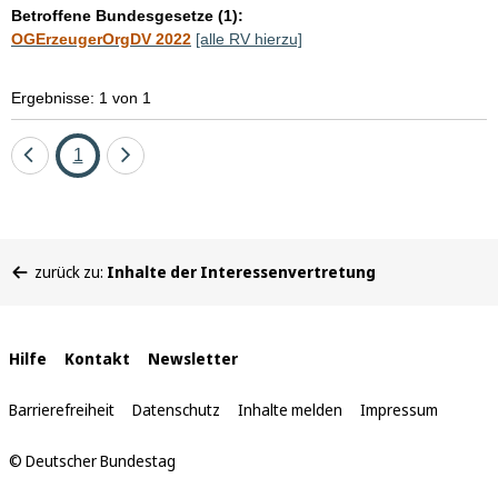
Betroffene Bundesgesetze (1):
OGErzeugerOrgDV 2022
[alle RV hierzu]
Ergebnisse: 1 von 1
Eine
Seite
Eine
1
Seite
Seite
zurück
vor
Sie
zurück zu:
Inhalte der Interessenvertretung
befinden
sich
hier:
Interne
Hilfe
Kontakt
Newsletter
Links
Barrierefreiheit
Datenschutz
Inhalte melden
Impressum
© Deutscher Bundestag