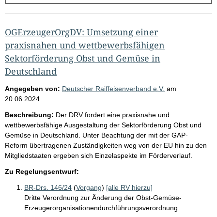
g
e
b
OGErzeugerOrgDV: Umsetzung einer
n
praxisnahen und wettbewerbsfähigen
i
Sektorförderung Obst und Gemüse in
Deutschland
s
s
Angegeben von:
Deutscher Raiffeisenverband e.V.
am
e
20.06.2024
p
Beschreibung:
Der DRV fordert eine praxisnahe und
r
wettbewerbsfähige Ausgestaltung der Sektorförderung Obst und
Gemüse in Deutschland. Unter Beachtung der mit der GAP-
o
Reform übertragenen Zuständigkeiten weg von der EU hin zu den
S
Mitgliedstaaten ergeben sich Einzelaspekte im Förderverlauf.
e
Zu Regelungsentwurf:
i
BR-Drs. 146/24
(
Vorgang
)
[alle RV hierzu]
t
Dritte Verordnung zur Änderung der Obst-Gemüse-
e
Erzeugerorganisationendurchführungsverordnung