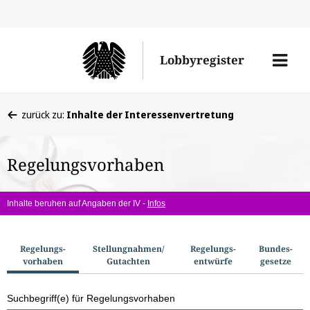
Direkt
Direk
zu
zum
Men
Lobbyregister
den
Inhal
öffne
Sucherge
Sie
zurück zu:
Inhalte der Interessenvertretung
befinden
sich
Regelungsvorhaben
hier:
Inhalte beruhen auf Angaben der IV -
Infos
S
Regelungs­
Stellungnahmen/​
Regelungs­
Bundes­
vorhaben
Gutachten
entwürfe
gesetze
u
c
Suchbegriff(e) für Regelungsvorhaben