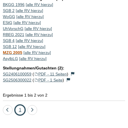
BKGG 1996
[alle RV hierzu]
SGB 2
[alle RV hierzu]
WoGG
[alle RV hierzu]
EStG
[alle RV hierzu]
UhVorschG
[alle RV hierzu]
RBEG 2021
[alle RV hierzu]
SGB 4
[alle RV hierzu]
SGB 12
[alle RV hierzu]
MZG 2005
[alle RV hierzu]
AsylbLG
[alle RV hierzu]
Stellungnahmen/Gutachten (2):
SG2406100059
(
PDF - 11 Seiten
)
SG2506300022
(
PDF - 1 Seite
)
Ergebnisse 1 bis 2 von 2
Eine
Seite
Eine
1
Seite
Seite
zurück
vor