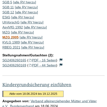
SGB 5
[alle RV hierzu]
SGB 11
[alle RV hierzu]
SGB 12
[alle RV hierzu]
EStG
[alle RV hierzu]
UhVorschG
[alle RV hierzu]
AsylVfG 1992
[alle RV hierzu]
MZG
[alle RV hierzu]
MZG 2005
[alle RV hierzu]
KVLG 1989
[alle RV hierzu]
RBEG 2021
[alle RV hierzu]
Stellungnahmen/Gutachten (2):
SG2406260165
(
PDF - 16 Seiten
)
SG2406260169
(
PDF - 44 Seiten
)
Kindergrundsicherung einführen
Aktiv vom 18.06.2024 bis 19.12.2025
Angegeben von:
Verband alleinerziehender Mütter und Väter
e.V., Bundesverband
am
18.06.2024