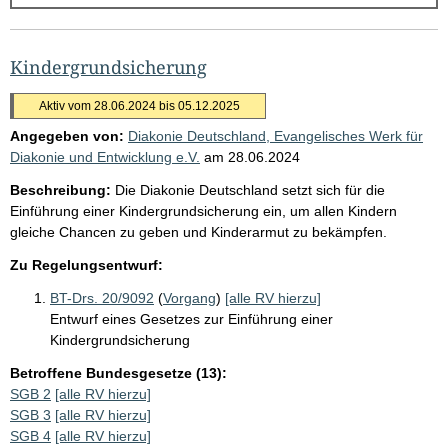
g
e
b
Kindergrundsicherung
n
Aktiv vom 28.06.2024 bis 05.12.2025
i
Angegeben von:
Diakonie Deutschland, Evangelisches Werk für
s
Diakonie und Entwicklung e.V.
am
28.06.2024
s
Beschreibung:
Die Diakonie Deutschland setzt sich für die
e
Einführung einer Kindergrundsicherung ein, um allen Kindern
p
gleiche Chancen zu geben und Kinderarmut zu bekämpfen.
r
Zu Regelungsentwurf:
o
BT-Drs. 20/9092
(
Vorgang
)
[alle RV hierzu]
S
Entwurf eines Gesetzes zur Einführung einer
e
Kindergrundsicherung
i
Betroffene Bundesgesetze (13):
SGB 2
[alle RV hierzu]
t
SGB 3
[alle RV hierzu]
e
SGB 4
[alle RV hierzu]