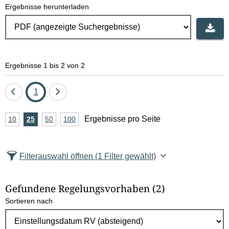
Ergebnisse herunterladen
Ergebnisse 1 bis 2 von 2
Eine
Seite
Eine
1
Seite
Seite
A
Ergebnisse pro Seite
10
Ergebnisse
25
Ergebnisse
50
Ergebnisse
100
Ergebnisse
zurück
vor
n
pro
pro
pro
pro
Seite
Seite
Seite
Seite
z
Filterauswahl öffnen
(1 Filter gewählt)
a
h
Gefundene Regelungsvorhaben
(2)
l
Sortieren nach
E
r