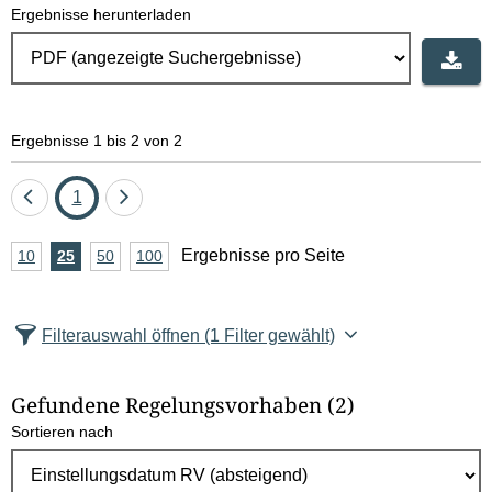
Ergebnisse herunterladen
Ergebnisse 1 bis 2 von 2
Eine
Seite
Eine
1
Seite
Seite
A
Ergebnisse pro Seite
10
Ergebnisse
25
Ergebnisse
50
Ergebnisse
100
Ergebnisse
zurück
vor
n
pro
pro
pro
pro
Seite
Seite
Seite
Seite
z
Filterauswahl öffnen
(1 Filter gewählt)
a
h
Gefundene Regelungsvorhaben
(2)
l
Sortieren nach
E
r