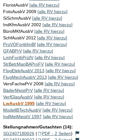
FloristAusbV
[alle RV hierzu]
FotoAusbV 2009
[alle RV hierzu]
SiSchmAusbV
[alle RV hierzu]
IndKfmAusbV 2002
[alle RV hierzu]
BüroMKfAusbV
[alle RV hierzu]
SchfAusbV 2012
[alle RV hierzu]
PrüVOFortkfmBf
[alle RV hierzu]
GFABPrV
[alle RV hierzu]
LmhFortbPrüfV
[alle RV hierzu]
StrBetrManBAProFV
[alle RV hierzu]
FlugElekAusbV 2013
[alle RV hierzu]
FlugMechAusbV 2013
[alle RV hierzu]
VersFachwPrV 2008
[alle RV hierzu]
BäderMeistPrV
[alle RV hierzu]
VerfGlasAusbV
[alle RV hierzu]
LwAusbV 1995
[alle RV hierzu]
ModellBTechAusbV
[alle RV hierzu]
IndMetMeistV 1997
[alle RV hierzu]
Stellungnahmen/Gutachten (14):
SG2407180026
(
PDF - 2 Seiten
)
SG2407180027
(
PDF - 2 Seiten
)