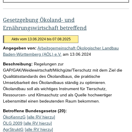
g
e
b
Gesetzgebung Ökoland- und
n
Ernährungswirtschaft betreffend
i
Aktiv vom 13.06.2024 bis 07.08.2025
s
Angegeben von:
Arbeitsgemeinschaft Ökologischer Landbau
s
Baden-Württemberg (AÖL) e.V.
am
13.06.2024
e
Beschreibung:
Regelungen zur
p
GAP/GAK/Weidewirtschaft/Milchgüte/Tierschutz mit dem Ziel die
r
Qualitätsstandards des Ökolandbaus, die praktische
Umsetzbarkeit des Ökolandbaus ständig zu optimieren.
o
Ökolandbau soll als wichtiges Instrument für Tierschutz,
S
Ressourcen- und Klimaschutz und als Quelle hochwertiger
e
Lebensmittel einen bedeutenden Raum bekommen.
i
Betroffene Bundesgesetze (20):
t
ÖkoKennzG
[alle RV hierzu]
ÖLG 2009
[alle RV hierzu]
e
AgrStruktG
[alle RV hierzu]