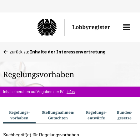
Direkt
Direk
zu
zum
Men
Lobbyregister
den
Inhal
öffne
Sucherge
Sie
zurück zu:
Inhalte der Interessenvertretung
befinden
sich
Regelungsvorhaben
hier:
Inhalte beruhen auf Angaben der IV -
Infos
S
Regelungs­
Stellungnahmen/​
Regelungs­
Bundes­
vorhaben
Gutachten
entwürfe
gesetze
u
c
Suchbegriff(e) für Regelungsvorhaben