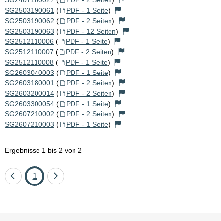
SG2503190061
(
PDF - 1 Seite
)
SG2503190062
(
PDF - 2 Seiten
)
SG2503190063
(
PDF - 12 Seiten
)
SG2512110006
(
PDF - 1 Seite
)
SG2512110007
(
PDF - 2 Seiten
)
SG2512110008
(
PDF - 1 Seite
)
SG2603040003
(
PDF - 1 Seite
)
SG2603180001
(
PDF - 2 Seiten
)
SG2603200014
(
PDF - 2 Seiten
)
SG2603300054
(
PDF - 1 Seite
)
SG2607210002
(
PDF - 2 Seiten
)
SG2607210003
(
PDF - 1 Seite
)
Ergebnisse 1 bis 2 von 2
Eine
Seite
Eine
1
Seite
Seite
zurück
vor
Sie