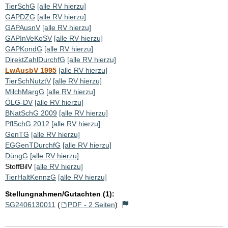
TierSchG
[alle RV hierzu]
GAPDZG
[alle RV hierzu]
GAPAusnV
[alle RV hierzu]
GAPInVeKoSV
[alle RV hierzu]
GAPKondG
[alle RV hierzu]
DirektZahlDurchfG
[alle RV hierzu]
LwAusbV 1995
[alle RV hierzu]
TierSchNutztV
[alle RV hierzu]
MilchMargG
[alle RV hierzu]
ÖLG-DV
[alle RV hierzu]
BNatSchG 2009
[alle RV hierzu]
PflSchG 2012
[alle RV hierzu]
GenTG
[alle RV hierzu]
EGGenTDurchfG
[alle RV hierzu]
DüngG
[alle RV hierzu]
StoffBilV
[alle RV hierzu]
TierHaltKennzG
[alle RV hierzu]
Stellungnahmen/Gutachten (1):
SG2406130011
(
PDF - 2 Seiten
)