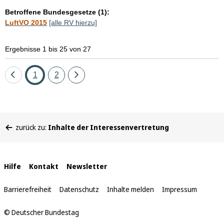
Betroffene Bundesgesetze (1):
LuftVO 2015
[alle RV hierzu]
Ergebnisse 1 bis 25 von 27
Eine
Seite
Seite
Eine
1
2
Seite
Seite
zurück
vor
Sie
zurück zu:
Inhalte der Interessenvertretung
befinden
sich
hier:
Interne
Hilfe
Kontakt
Newsletter
Links
Barrierefreiheit
Datenschutz
Inhalte melden
Impressum
© Deutscher Bundestag