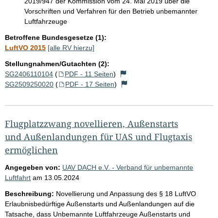
2019/947 der Kommission vom 24. Mai 2019 über die
Vorschriften und Verfahren für den Betrieb unbemannter
Luftfahrzeuge
Betroffene Bundesgesetze (1):
LuftVO 2015
[alle RV hierzu]
Stellungnahmen/Gutachten (2):
SG2406110104
(
PDF - 11 Seiten
)
SG2509250020
(
PDF - 17 Seiten
)
Flugplatzzwang novellieren, Außenstarts
und Außenlandungen für UAS und Flugtaxis
ermöglichen
Angegeben von:
UAV DACH e.V. - Verband für unbemannte
Luftfahrt
am
13.05.2024
Beschreibung:
Novellierung und Anpassung des § 18 LuftVO
Erlaubnisbedürftige Außenstarts und Außenlandungen auf die
Tatsache, dass Unbemannte Luftfahrzeuge Außenstarts und