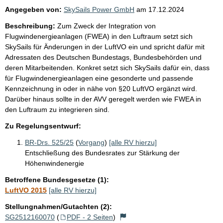
Angegeben von:
SkySails Power GmbH
am
17.12.2024
Beschreibung:
Zum Zweck der Integration von
Flugwindenergieanlagen (FWEA) in den Luftraum setzt sich
SkySails für Änderungen in der LuftVO ein und spricht dafür mit
Adressaten des Deutschen Bundestags, Bundesbehörden und
deren Mitarbeitenden. Konkret setzt sich SkySails dafür ein, dass
für Flugwindenergieanlagen eine gesonderte und passende
Kennzeichnung in oder in nähe von §20 LuftVO ergänzt wird.
Darüber hinaus sollte in der AVV geregelt werden wie FWEA in
den Luftraum zu integrieren sind.
Zu Regelungsentwurf:
BR-Drs. 525/25
(
Vorgang
)
[alle RV hierzu]
Entschließung des Bundesrates zur Stärkung der
Höhenwindenergie
Betroffene Bundesgesetze (1):
LuftVO 2015
[alle RV hierzu]
Stellungnahmen/Gutachten (2):
SG2512160070
(
PDF - 2 Seiten
)