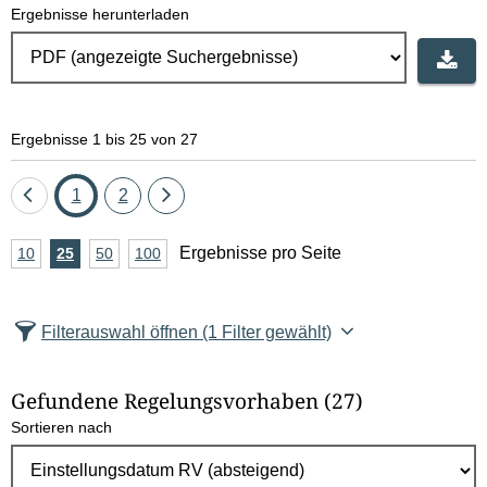
Ergebnisse herunterladen
Ergebnisse 1 bis 25 von 27
Eine
Seite
Seite
Eine
1
2
Seite
Seite
A
Ergebnisse pro Seite
10
Ergebnisse
25
Ergebnisse
50
Ergebnisse
100
Ergebnisse
zurück
vor
n
pro
pro
pro
pro
Seite
Seite
Seite
Seite
z
Filterauswahl öffnen
(1 Filter gewählt)
a
h
Gefundene Regelungsvorhaben
(27)
l
Sortieren nach
E
r