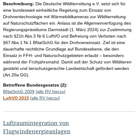
Beschreibung:
Die Deutsche Wildtierrettung e.V. setzt sich für
eine bundesweit einheitliche Regelung zum Einsatz von
Drohnentechnologie mit Wärmebildkameras zur Wildtierrettung
auf Naturschutzflächen ein. Anlass ist die Allgemeinverfügung des
Regierungspräsidiums Darmstadt (1. März 2024) zur Zustimmung
nach §21h Abs.3 Nr.6 LuftVO und Befreiung von Verboten nach
§67 Abs.1 Nr.1 BNatSchG für den Drohneneinsatz. Ziel ist eine
dauerhafte rechtliche Grundlage auf Bundesebene, die den
Einsatz in FFH- und Naturschutzgebieten erlaubt – besonders
während der Frühjahrsmahd. Damit soll der Schutz von Wildtieren
gestärkt und tierschutzgerechte Landwirtschaft gefördert werden
(Art.20a GG).
Betroffene Bundesgesetze (2):
BNatSchG 2009
[alle RV hierzu]
LuftVO 2015
[alle RV hierzu]
Luftraumintegration von
Flugwindenergieanlagen