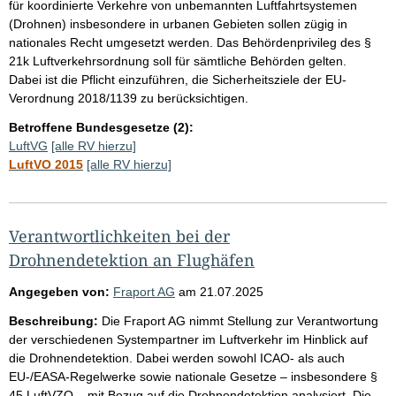
für koordinierte Verkehre von unbemannten Luftfahrtsystemen
(Drohnen) insbesondere in urbanen Gebieten sollen zügig in
nationales Recht umgesetzt werden. Das Behördenprivileg des §
21k Luftverkehrsordnung soll für sämtliche Behörden gelten.
Dabei ist die Pflicht einzuführen, die Sicherheitsziele der EU-
Verordnung 2018/1139 zu berücksichtigen.
Betroffene Bundesgesetze (2):
LuftVG
[alle RV hierzu]
LuftVO 2015
[alle RV hierzu]
Verantwortlichkeiten bei der
Drohnendetektion an Flughäfen
Angegeben von:
Fraport AG
am
21.07.2025
Beschreibung:
Die Fraport AG nimmt Stellung zur Verantwortung
der verschiedenen Systempartner im Luftverkehr im Hinblick auf
die Drohnendetektion. Dabei werden sowohl ICAO- als auch
EU-/EASA-Regelwerke sowie nationale Gesetze – insbesondere §
45 LuftVZO – mit Bezug auf die Drohnendetektion analysiert. Die