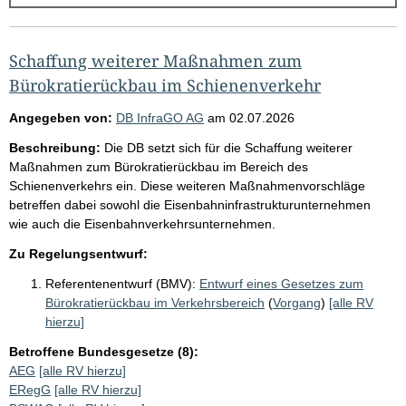
g
e
b
Schaffung weiterer Maßnahmen zum
n
Bürokratierückbau im Schienenverkehr
i
Angegeben von:
DB InfraGO AG
am
02.07.2026
s
Beschreibung:
Die DB setzt sich für die Schaffung weiterer
s
Maßnahmen zum Bürokratierückbau im Bereich des
e
Schienenverkehrs ein. Diese weiteren Maßnahmenvorschläge
betreffen dabei sowohl die Eisenbahninfrastrukturunternehmen
p
wie auch die Eisenbahnverkehrsunternehmen.
r
Zu Regelungsentwurf:
o
S
Referentenentwurf (BMV):
Entwurf eines Gesetzes zum
Bürokratierückbau im Verkehrsbereich
(
Vorgang
)
[alle RV
e
hierzu]
i
Betroffene Bundesgesetze (8):
t
AEG
[alle RV hierzu]
e
ERegG
[alle RV hierzu]