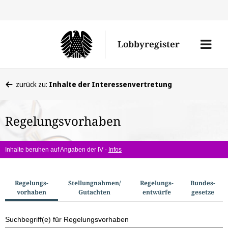
Direkt
Direk
zu
zum
Men
Lobbyregister
den
Inhal
öffne
Sucherge
Sie
zurück zu:
Inhalte der Interessenvertretung
befinden
sich
Regelungsvorhaben
hier:
Inhalte beruhen auf Angaben der IV -
Infos
S
Regelungs­
Stellungnahmen/​
Regelungs­
Bundes­
vorhaben
Gutachten
entwürfe
gesetze
u
c
Suchbegriff(e) für Regelungsvorhaben