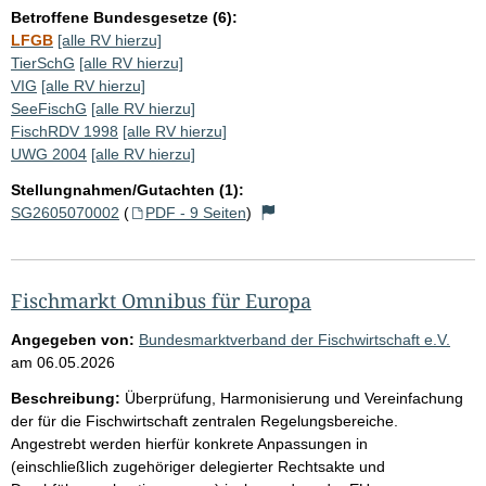
Betroffene Bundesgesetze (6):
LFGB
[alle RV hierzu]
TierSchG
[alle RV hierzu]
VIG
[alle RV hierzu]
SeeFischG
[alle RV hierzu]
FischRDV 1998
[alle RV hierzu]
UWG 2004
[alle RV hierzu]
Stellungnahmen/Gutachten (1):
SG2605070002
(
PDF - 9 Seiten
)
Fischmarkt Omnibus für Europa
Angegeben von:
Bundesmarktverband der Fischwirtschaft e.V.
am
06.05.2026
Beschreibung:
Überprüfung, Harmonisierung und Vereinfachung
der für die Fischwirtschaft zentralen Regelungsbereiche.
Angestrebt werden hierfür konkrete Anpassungen in
(einschließlich zugehöriger delegierter Rechtsakte und