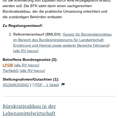
für die Kremierung von Equiden durch eine Anzeigepflicht ersetzt
werden soll. Die BTK sieht darin einen sachgerechten
Bürokratieabbau, der die praktische Umsetzung erleichtert und
die zuständigen Behörden entlastet.
Zu Regelungsentwurf:
Referentenentwurf (BMLEH):
Gesetz für Bürokratierückbau
im Bereich des Bundesministeriums für Landwirtschaft,
Ernährung und Heimat sowie weiterer Bereiche
(
Vorgang
)
[alle RV hierzu]
Betroffene Bundesgesetze (2):
LFGB
[alle RV hierzu]
TierNebG
[alle RV hierzu]
Stellungnahmen/Gutachten (1):
SG2606250042
(
PDF - 1 Seite
)
Bürokratieabbau in der
Lebensmittelwirtschaft