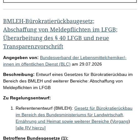
g
e
b
BMLEH-Bürokratierückbaugesetz;
n
Abschaffung von Meldepflichten im LFGB;
i
Überarbeitung des § 40 LFGB und neue
s
Transparenzvorschrift
s
Angegeben von:
Bundesverband der Lebensmittelchemiker/-
e
innen im öffentlichen Dienst (BLC)
am
29.07.2026
p
Beschreibung:
Entwurf eines Gesetzes für Bürokratierückbau im
r
Bereich des BMLEH und weiterer Bereiche: Abschaffung von
Meldepflichten im LFGB
o
S
Zu Regelungsentwurf:
e
Referentenentwurf (BMLEH):
Gesetz für Bürokratierückbau
im Bereich des Bundesministeriums für Landwirtschaft,
i
Ernährung und Heimat sowie weiterer Bereiche
(
Vorgang
)
t
[alle RV hierzu]
e
Betroffene Bundesgesetze (1):