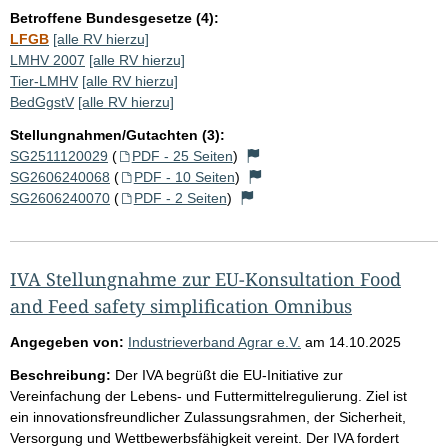
Betroffene Bundesgesetze (4):
LFGB
[alle RV hierzu]
LMHV 2007
[alle RV hierzu]
Tier-LMHV
[alle RV hierzu]
BedGgstV
[alle RV hierzu]
Stellungnahmen/Gutachten (3):
SG2511120029
(
PDF - 25 Seiten
)
SG2606240068
(
PDF - 10 Seiten
)
SG2606240070
(
PDF - 2 Seiten
)
IVA Stellungnahme zur EU-Konsultation Food
and Feed safety simplification Omnibus
Angegeben von:
Industrieverband Agrar e.V.
am
14.10.2025
Beschreibung:
Der IVA begrüßt die EU-Initiative zur
Vereinfachung der Lebens- und Futtermittelregulierung. Ziel ist
ein innovationsfreundlicher Zulassungsrahmen, der Sicherheit,
Versorgung und Wettbewerbsfähigkeit vereint. Der IVA fordert