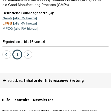
die Good Manufacturing Practices (GMPs).
Betroffene Bundesgesetze (3):
NemV
[alle RV hierzu]
LFGB
[alle RV hierzu]
MPDG
[alle RV hierzu]
Ergebnisse 1 bis 16 von 16
Eine
Seite
Eine
1
Seite
Seite
zurück
vor
Sie
zurück zu:
Inhalte der Interessenvertretung
befinden
sich
hier:
Interne
Hilfe
Kontakt
Newsletter
Links