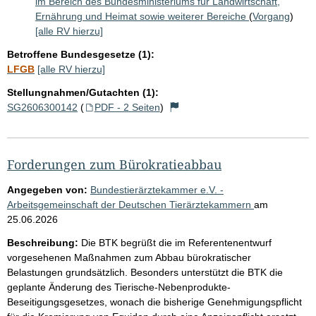
im Bereich des Bundesministeriums für Landwirtschaft,
Ernährung und Heimat sowie weiterer Bereiche
(
Vorgang
)
[alle RV hierzu]
Betroffene Bundesgesetze (1):
LFGB
[alle RV hierzu]
Stellungnahmen/Gutachten (1):
SG2606300142
(
PDF - 2 Seiten
)
Forderungen zum Bürokratieabbau
Angegeben von:
Bundestierärztekammer e.V. -
Arbeitsgemeinschaft der Deutschen Tierärztekammern
am
25.06.2026
Beschreibung:
Die BTK begrüßt die im Referentenentwurf
vorgesehenen Maßnahmen zum Abbau bürokratischer
Belastungen grundsätzlich. Besonders unterstützt die BTK die
geplante Änderung des Tierische-Nebenprodukte-
Beseitigungsgesetzes, wonach die bisherige Genehmigungspflicht