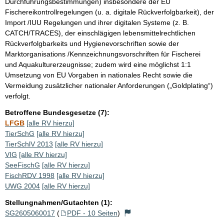
Durchführungsbestimmungen) insbesondere der EU
Fischereikontrollregelungen (u. a. digitale Rückverfolgbarkeit), der
Import /IUU Regelungen und ihrer digitalen Systeme (z. B.
CATCH/TRACES), der einschlägigen lebensmittelrechtlichen
Rückverfolgbarkeits und Hygienevorschriften sowie der
Marktorganisations /Kennzeichnungsvorschriften für Fischerei
und Aquakulturerzeugnisse; zudem wird eine möglichst 1:1
Umsetzung von EU Vorgaben in nationales Recht sowie die
Vermeidung zusätzlicher nationaler Anforderungen („Goldplating“)
verfolgt.
Betroffene Bundesgesetze (7):
LFGB
[alle RV hierzu]
TierSchG
[alle RV hierzu]
TierSchlV 2013
[alle RV hierzu]
VIG
[alle RV hierzu]
SeeFischG
[alle RV hierzu]
FischRDV 1998
[alle RV hierzu]
UWG 2004
[alle RV hierzu]
Stellungnahmen/Gutachten (1):
SG2605060017
(
PDF - 10 Seiten
)