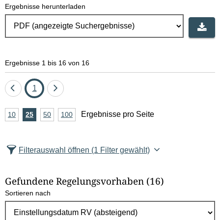
Ergebnisse herunterladen
Ergebnisse 1 bis 16 von 16
Eine
Seite
Eine
1
Seite
Seite
A
Ergebnisse pro Seite
10
Ergebnisse
25
Ergebnisse
50
Ergebnisse
100
Ergebnisse
zurück
vor
n
pro
pro
pro
pro
Seite
Seite
Seite
Seite
z
Filterauswahl öffnen
(1 Filter gewählt)
a
h
Gefundene Regelungsvorhaben
(16)
l
Sortieren nach
E
r